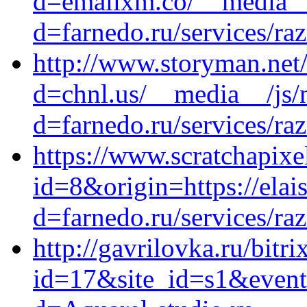
d=emailxm.co/__media__/
d=farnedo.ru/services/ra
http://www.storyman.net
d=chnl.us/__media__/js/
d=farnedo.ru/services/ra
https://www.scratchapix
id=8&origin=https://ela
d=farnedo.ru/services/ra
http://gavrilovka.ru/bitri
id=17&site_id=s1&event