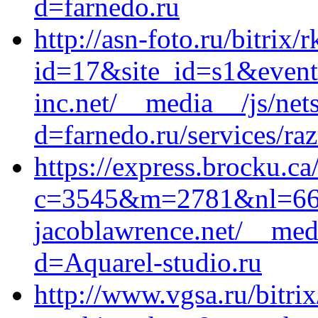
d=farnedo.ru
http://asn-foto.ru/bitrix/
id=17&site_id=s1&event
inc.net/__media__/js/net
d=farnedo.ru/services/ra
https://express.brocku.ca
c=3545&m=2781&nl=666
jacoblawrence.net/__med
d=Aquarel-studio.ru
http://www.vgsa.ru/bitrix