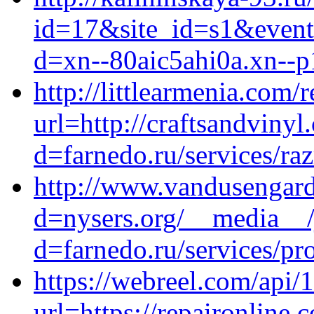
id=17&site_id=s1&event1
d=xn--80aic5ahi0a.xn--p
http://littlearmenia.com/r
url=http://craftsandviny
d=farnedo.ru/services/ra
http://www.vandusengard
d=nysers.org/__media__/
d=farnedo.ru/services/p
https://webreel.com/api/1
url=https://repaironline