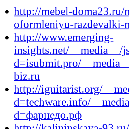
http://mebel-doma23.ru/n
oformleniyu-razdevalki-
http://www.emerging-
insights.net/__media__/j
d=isubmit.pro/__media__
biz.ru
http://iguitarist.org/__m
d=techware.info/__media
d=фарнедо.рф
http://kalininskaya-93.ru