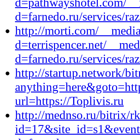
d=pathwayshotel.com/__m
d=farnedo.ru/services/ra
http://morti.com/__media
d=terrispencer.net/__med
d=farnedo.ru/services/ra
http://startup.network/bit
anything=here&goto=http
url=https://Toplivis.ru
http://mednso.ru/bitrix/r
id=17&site_id=s1&event