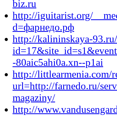
biz.ru
http://iguitarist.org/__m
d=фарнедо.рф
http://kalininskaya-93.ru
id=17&site_id=s1&event
-80aic5ahi0a.xn--p1ai
http://littlearmenia.com/r
url=http://farnedo.ru/ser
magaziny/
http://www.vandusengard