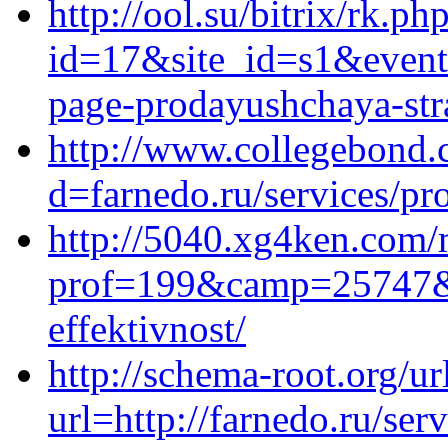
http://ool.su/bitrix/rk.ph
id=17&site_id=s1&event1
page-prodayushchaya-stra
http://www.collegebond.
d=farnedo.ru/services/p
http://5040.xg4ken.com/
prof=199&camp=25747
effektivnost/
http://schema-root.org/ur
url=http://farnedo.ru/ser