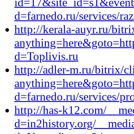
id=17&site_id=s1&event1
d=farnedo.ru/services/ra
http://kerala-auyr.ru/bitr
anything=here&goto=http
d=Toplivis.ru
http://adler-m.ru/bitrix/c
anything=here&goto=http
d=farnedo.ru/services/p
http://has-k12.com/__me
d=in2history.org/__medi