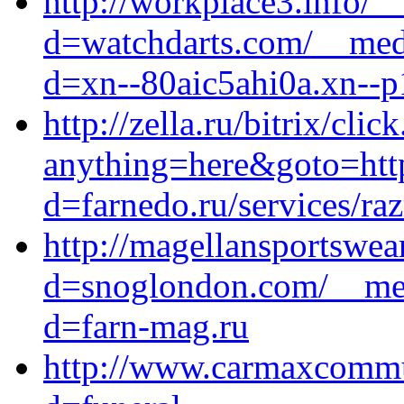
http://workplace3.info/_
d=watchdarts.com/__medi
d=xn--80aic5ahi0a.xn--p
http://zella.ru/bitrix/clic
anything=here&goto=http
d=farnedo.ru/services/ra
http://magellansportswea
d=snoglondon.com/__med
d=farn-mag.ru
http://www.carmaxcommun