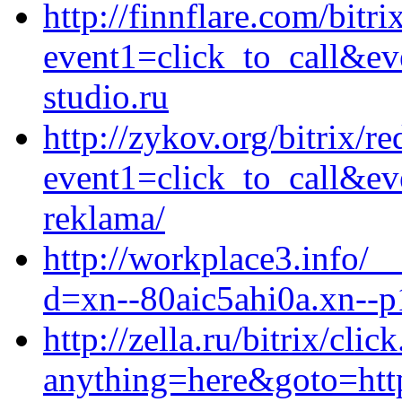
http://finnflare.com/bitri
event1=click_to_call&e
studio.ru
http://zykov.org/bitrix/re
event1=click_to_call&ev
reklama/
http://workplace3.info/_
d=xn--80aic5ahi0a.xn--p
http://zella.ru/bitrix/clic
anything=here&goto=https