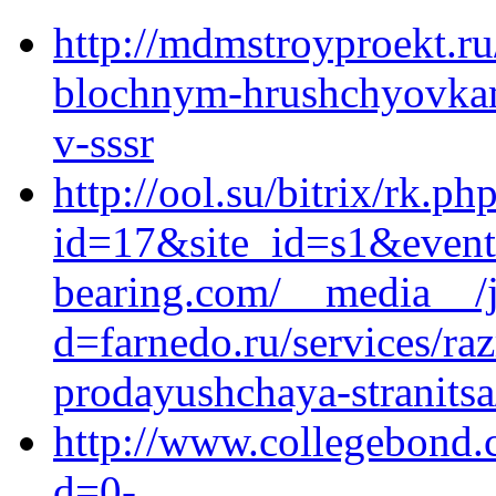
http://mdmstroyproekt.ru
blochnym-hrushchyovkam
v-sssr
http://ool.su/bitrix/rk.ph
id=17&site_id=s1&event
bearing.com/__media__/j
d=farnedo.ru/services/ra
prodayushchaya-stranitsa
http://www.collegebond.
d=0-