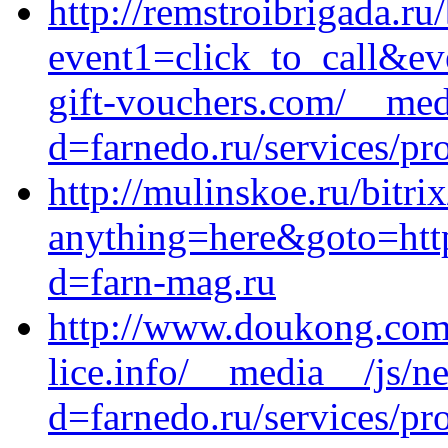
http://remstroibrigada.ru/
event1=click_to_call&ev
gift-vouchers.com/__med
d=farnedo.ru/services/p
http://mulinskoe.ru/bitri
anything=here&goto=htt
d=farn-mag.ru
http://www.doukong.com/
lice.info/__media__/js/n
d=farnedo.ru/services/p