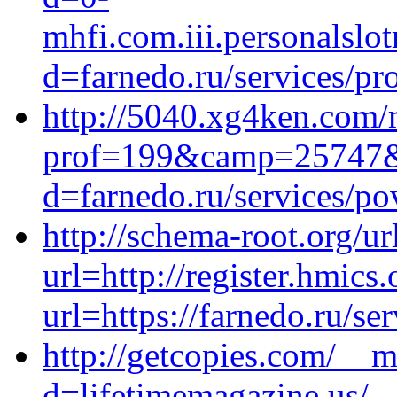
mhfi.com.iii.personalsl
d=farnedo.ru/services/p
http://5040.xg4ken.com/
prof=199&camp=25747
d=farnedo.ru/services/po
http://schema-root.org/ur
url=http://register.hmic
url=https://farnedo.ru/se
http://getcopies.com/__m
d=lifetimemagazine.us/_