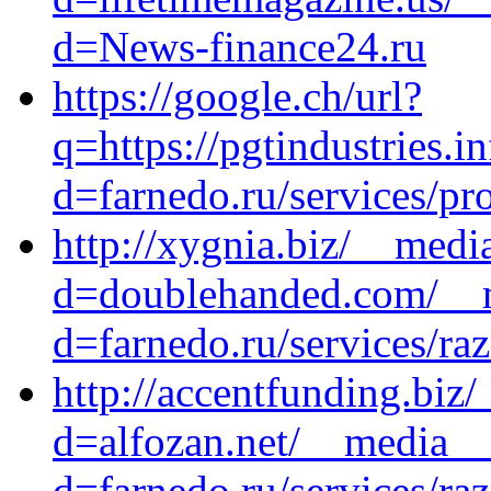
d=News-finance24.ru
https://google.ch/url?
q=https://pgtindustries.
d=farnedo.ru/services/p
http://xygnia.biz/__medi
d=doublehanded.com/__m
d=farnedo.ru/services/ra
http://accentfunding.biz
d=alfozan.net/__media__
d=farnedo.ru/services/ra