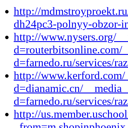
http://mdmstroyproekt.ru/
dh24pc3-polnyy-obzor-in
http://www.nysers.org/_
d=routerbitsonline.com/
d=farnedo.ru/services/ra
http://www.kerford.com/
d=dianamic.cn/__media__
d=farnedo.ru/services/ra
http://us.member.uschool
_from=m.shopinphoenix.