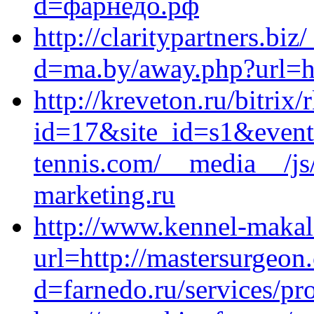
d=фарнедо.рф
http://claritypartners.bi
d=ma.by/away.php?url=htt
http://kreveton.ru/bitrix/
id=17&site_id=s1&event
tennis.com/__media__/js
marketing.ru
http://www.kennel-makal
url=http://mastersurgeo
d=farnedo.ru/services/p