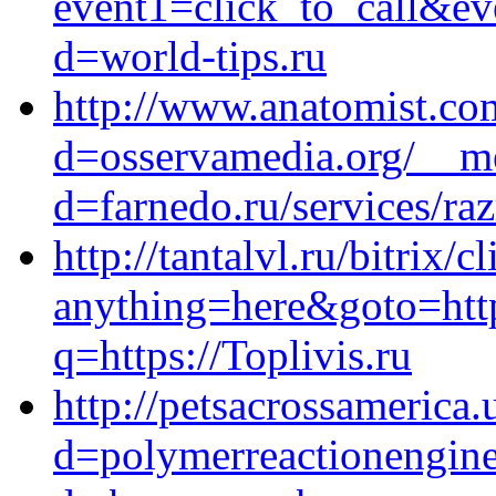
event1=click_to_call&ev
d=world-tips.ru
http://www.anatomist.co
d=osservamedia.org/__me
d=farnedo.ru/services/ra
http://tantalvl.ru/bitrix/c
anything=here&goto=http
q=https://Toplivis.ru
http://petsacrossamerica
d=polymerreactionengine