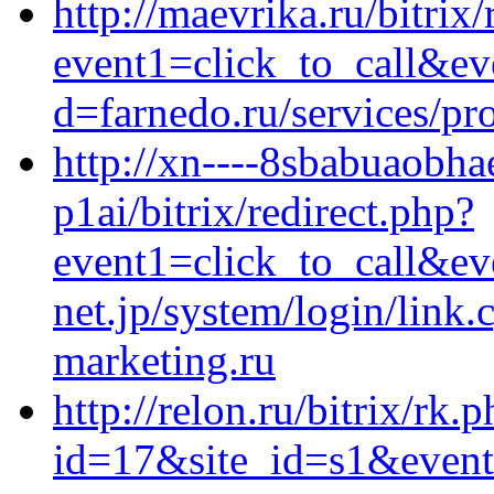
http://maevrika.ru/bitrix/
event1=click_to_call&ev
d=farnedo.ru/services/p
http://xn----8sbabuaobha
p1ai/bitrix/redirect.php?
event1=click_to_call&ev
net.jp/system/login/link.
marketing.ru
http://relon.ru/bitrix/rk.
id=17&site_id=s1&event