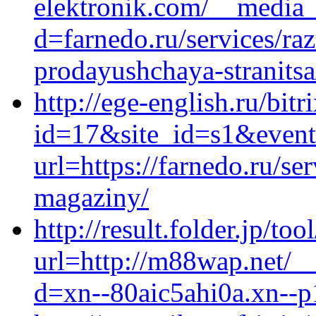
elektronik.com/__media_
d=farnedo.ru/services/ra
prodayushchaya-stranitsa
http://ege-english.ru/bitr
id=17&site_id=s1&event1
url=https://farnedo.ru/se
magaziny/
http://result.folder.jp/too
url=http://m88wap.net/_
d=xn--80aic5ahi0a.xn--p