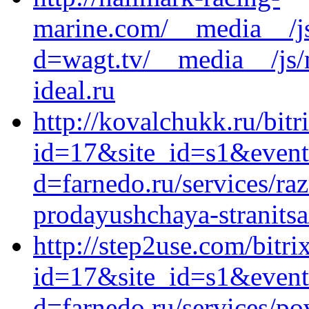
marine.com/__media__/js
d=wagt.tv/__media__/js/
ideal.ru
http://kovalchukk.ru/bitr
id=17&site_id=s1&event1
d=farnedo.ru/services/ra
prodayushchaya-stranitsa
http://step2use.com/bitri
id=17&site_id=s1&event
d=farnedo.ru/services/po