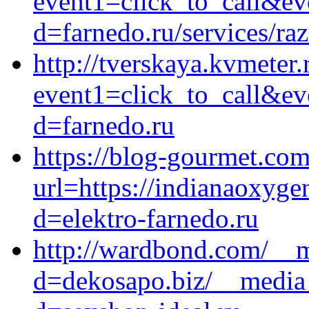
event1=click_to_call&ev
d=farnedo.ru/services/ra
http://tverskaya.kvmeter.r
event1=click_to_call&ev
d=farnedo.ru
https://blog-gourmet.com
url=https://indianaoxyge
d=elektro-farnedo.ru
http://wardbond.com/__m
d=dekosapo.biz/__media_