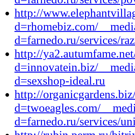
http://www.elephantvill
d=rhomebiz.com/__media
d=farnedo.ru/services/ra
http://ya2.autumfame.ne
d=innovatein.biz/__medi
d=sexshop-ideal.ru
http://organicgardens.bi
d=twoeagles.com/__media
d=farnedo.ru/services/un
http://rubin.perm.ru/bitri