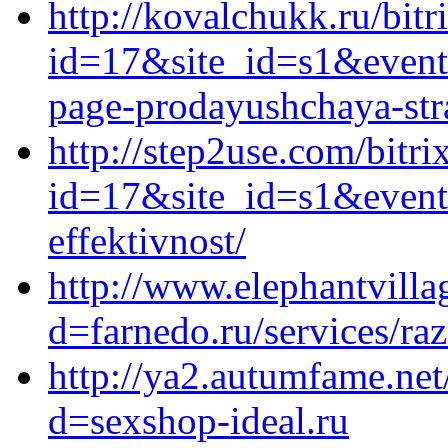
http://kovalchukk.ru/bitr
id=17&site_id=s1&event1
page-prodayushchaya-stra
http://step2use.com/bitri
id=17&site_id=s1&event
effektivnost/
http://www.elephantvill
d=farnedo.ru/services/ra
http://ya2.autumfame.ne
d=sexshop-ideal.ru