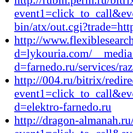
event1=click_to_call&ev
bin/atx/out.cgi?trade=ht
http://www.flexiblesearc
d=lykouria.com/__media_
d=farnedo.ru/services/ra
http://004.ru/bitrix/redir
event1=click_to_call&e
d=elektro-farnedo.ru
http://dragon-almanah.ru/