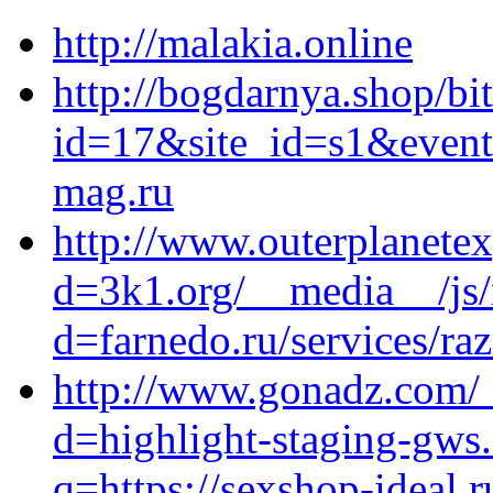
http://malakia.online
http://bogdarnya.shop/bit
id=17&site_id=s1&event
mag.ru
http://www.outerplanete
d=3k1.org/__media__/js/
d=farnedo.ru/services/ra
http://www.gonadz.com/_
d=highlight-staging-gws
q=https://sexshop-ideal.r