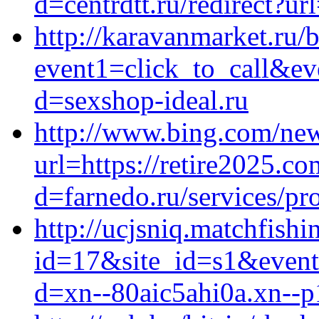
d=centrdtt.ru/redirect?ur
http://karavanmarket.ru/b
event1=click_to_call&ev
d=sexshop-ideal.ru
http://www.bing.com/new
url=https://retire2025.c
d=farnedo.ru/services/p
http://ucjsniq.matchfishi
id=17&site_id=s1&event
d=xn--80aic5ahi0a.xn--p