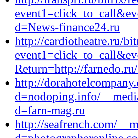
event1=click_to_call&ev
d=News-finance24.ru
http://cardiotheatre.ru/bi
event1=click_to_call&ev
Return=http://farnedo.ru
http://dorahotelcompany
d=nodoping.info/__media
d=farn-mag.ru
http://seafrench.com/__m
d=photographeronline.co