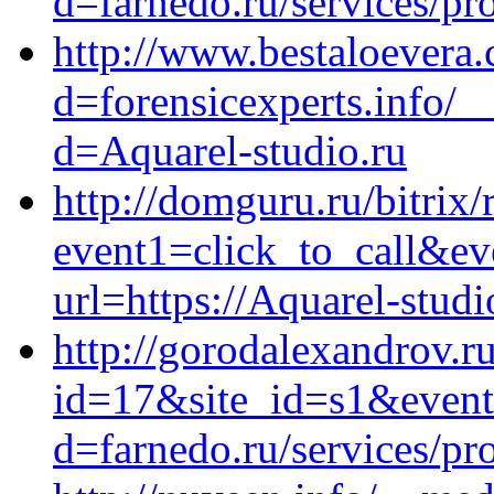
d=farnedo.ru/services/p
http://www.bestaloevera.
d=forensicexperts.info/_
d=Aquarel-studio.ru
http://domguru.ru/bitrix/
event1=click_to_call&ev
url=https://Aquarel-studi
http://gorodalexandrov.ru
id=17&site_id=s1&event1
d=farnedo.ru/services/p