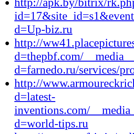
http://apk.by/bitrix/rk.ph
id=17&site_id=s1&event
d=Up-biz.ru
http://ww41.placepictur
d=thepbf.com/__media__/
d=farnedo.ru/services/p
http://www.armoureckric
d=latest-
inventions.com/__media_
d=world-tips.ru