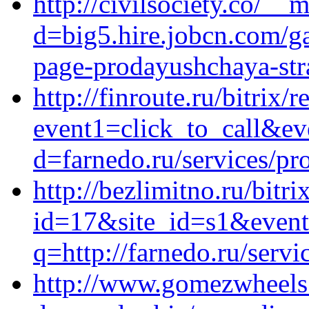
http://civilsociety.co/__
d=big5.hire.jobcn.com/ga
page-prodayushchaya-stra
http://finroute.ru/bitrix/r
event1=click_to_call&ev
d=farnedo.ru/services/p
http://bezlimitno.ru/bitri
id=17&site_id=s1&event
q=http://farnedo.ru/serv
http://www.gomezwheels