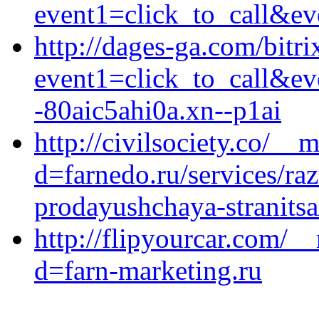
event1=click_to_call&ev
http://dages-ga.com/bitri
event1=click_to_call&e
-80aic5ahi0a.xn--p1ai
http://civilsociety.co/__
d=farnedo.ru/services/ra
prodayushchaya-stranitsa
http://flipyourcar.com/_
d=farn-marketing.ru