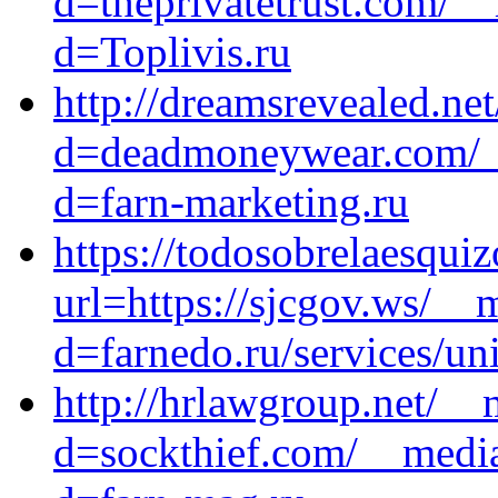
d=theprivatetrust.com/_
d=Toplivis.ru
http://dreamsrevealed.ne
d=deadmoneywear.com/__
d=farn-marketing.ru
https://todosobrelaesqui
url=https://sjcgov.ws/__
d=farnedo.ru/services/un
http://hrlawgroup.net/__
d=sockthief.com/__media