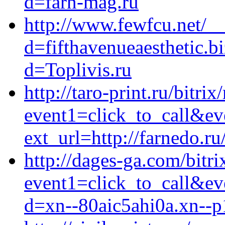
d=farn-mag.ru
http://www.fewfcu.net/_
d=fifthavenueaesthetic.b
d=Toplivis.ru
http://taro-print.ru/bitrix
event1=click_to_call&ev
ext_url=http://farnedo.r
http://dages-ga.com/bitri
event1=click_to_call&ev
d=xn--80aic5ahi0a.xn--p