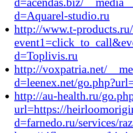
d=acendas.biz/__media__
d=Aquarel-studio.ru
http://www.t-products.ru/
event1=click_to_call&ev
d=Toplivis.ru
http://voxpatria.net/__m
d=leenex.net/go.php?url=
http://au-health.ru/go.ph
url=https://heirloomorig
d=farnedo.ru/services/ra