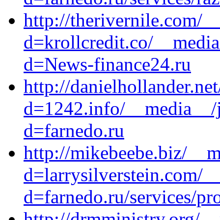
http://therivernile.com/
d=krollcredit.co/__media
d=News-finance24.ru
http://danielhollander.n
d=1242.info/__media__/j
d=farnedo.ru
http://mikebeebe.biz/__m
d=larrysilverstein.com/_
d=farnedo.ru/services/p
http://drmministry.org/_