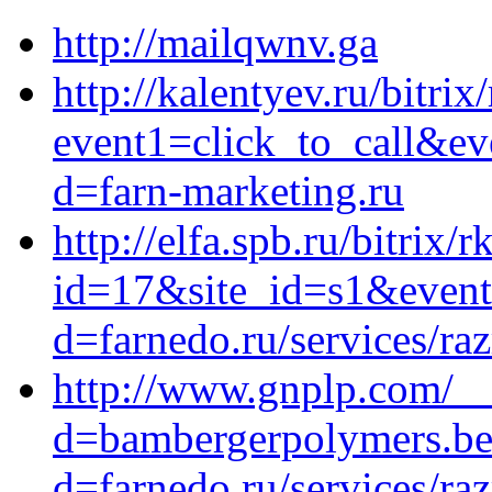
http://mailqwnv.ga
http://kalentyev.ru/bitrix
event1=click_to_call&ev
d=farn-marketing.ru
http://elfa.spb.ru/bitrix/
id=17&site_id=s1&event
d=farnedo.ru/services/ra
http://www.gnplp.com/__
d=bambergerpolymers.be
d=farnedo.ru/services/ra