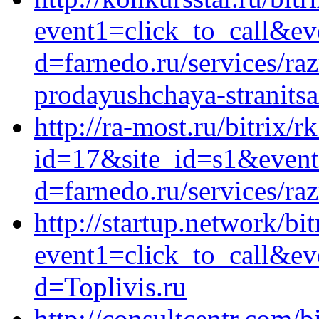
event1=click_to_call&ev
d=farnedo.ru/services/ra
prodayushchaya-stranitsa
http://ra-most.ru/bitrix/r
id=17&site_id=s1&event1
d=farnedo.ru/services/ra
http://startup.network/bit
event1=click_to_call&ev
d=Toplivis.ru
http://consultcentr.com/b