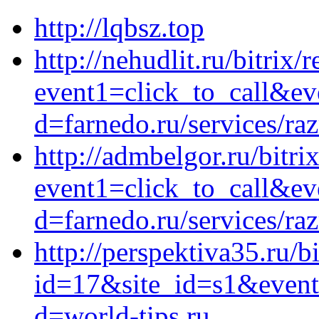
http://lqbsz.top
http://nehudlit.ru/bitrix/
event1=click_to_call&e
d=farnedo.ru/services/ra
http://admbelgor.ru/bitri
event1=click_to_call&ev
d=farnedo.ru/services/ra
http://perspektiva35.ru/b
id=17&site_id=s1&event
d=world-tips.ru