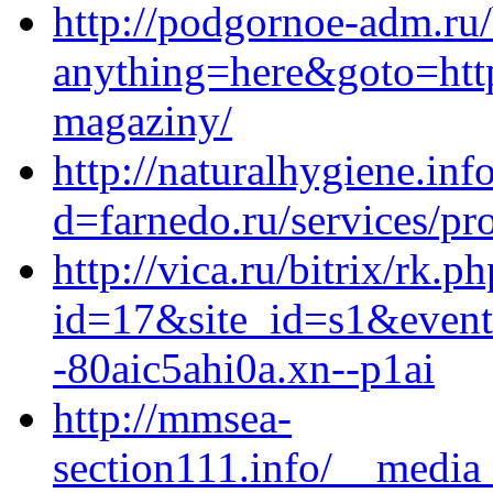
http://podgornoe-adm.ru/
anything=here&goto=https
magaziny/
http://naturalhygiene.in
d=farnedo.ru/services/p
http://vica.ru/bitrix/rk.p
id=17&site_id=s1&event
-80aic5ahi0a.xn--p1ai
http://mmsea-
section111.info/__media_