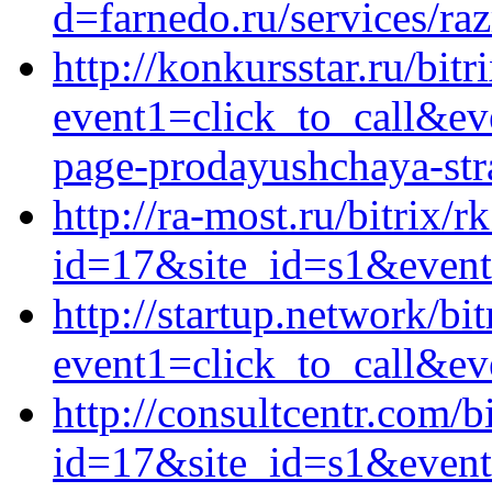
d=farnedo.ru/services/ra
http://konkursstar.ru/bitr
event1=click_to_call&ev
page-prodayushchaya-stra
http://ra-most.ru/bitrix/r
id=17&site_id=s1&event1
http://startup.network/bit
event1=click_to_call&ev
http://consultcentr.com/b
id=17&site_id=s1&event