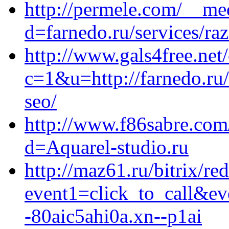
http://permele.com/__me
d=farnedo.ru/services/ra
http://www.gals4free.net/
c=1&u=http://farnedo.ru
seo/
http://www.f86sabre.com
d=Aquarel-studio.ru
http://maz61.ru/bitrix/re
event1=click_to_call&e
-80aic5ahi0a.xn--p1ai