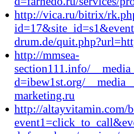
d=farnedo.ru/services/p
http://vica.ru/bitrix/rk.p
id=17&site_id=s1&event
drum.de/quit.php?url=htt
http://mmsea-
section111.info/__media_
d=ibew1st.org/__media__
marketing.ru
http://altayvitamin.com/b
event1=click_to_call&ev