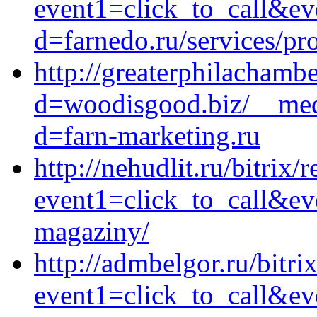
event1=click_to_call&ev
d=farnedo.ru/services/p
http://greaterphilachamb
d=woodisgood.biz/__medi
d=farn-marketing.ru
http://nehudlit.ru/bitrix/
event1=click_to_call&ev
magaziny/
http://admbelgor.ru/bitri
event1=click_to_call&ev