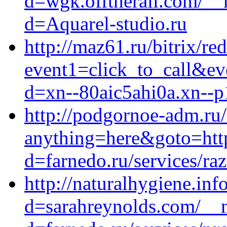
d=wgk.offtherail.com/__
d=Aquarel-studio.ru
http://maz61.ru/bitrix/re
event1=click_to_call&ev
d=xn--80aic5ahi0a.xn--p
http://podgornoe-adm.ru/
anything=here&goto=http
d=farnedo.ru/services/ra
http://naturalhygiene.in
d=sarahreynolds.com/__m