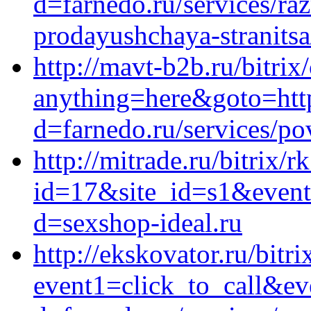
d=farnedo.ru/services/ra
prodayushchaya-stranitsa
http://mavt-b2b.ru/bitrix
anything=here&goto=http
d=farnedo.ru/services/po
http://mitrade.ru/bitrix/r
id=17&site_id=s1&event1
d=sexshop-ideal.ru
http://ekskovator.ru/bitri
event1=click_to_call&ev