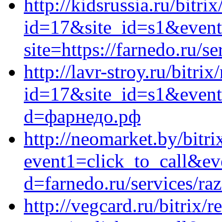
http://kidsrussia.ru/bitri
id=17&site_id=s1&event1
site=https://farnedo.ru/s
http://lavr-stroy.ru/bitrix
id=17&site_id=s1&event
d=фарнедо.рф
http://neomarket.by/bitri
event1=click_to_call&ev
d=farnedo.ru/services/ra
http://vegcard.ru/bitrix/r