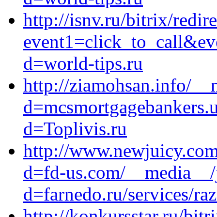
http://isnv.ru/bitrix/redir
event1=click_to_call&ev
d=world-tips.ru
http://ziamohsan.info/__
d=mcsmortgagebankers.u
d=Toplivis.ru
http://www.newjuicy.com
d=fd-us.com/__media__/j
d=farnedo.ru/services/ra
http://konkursstar.ru/bitr