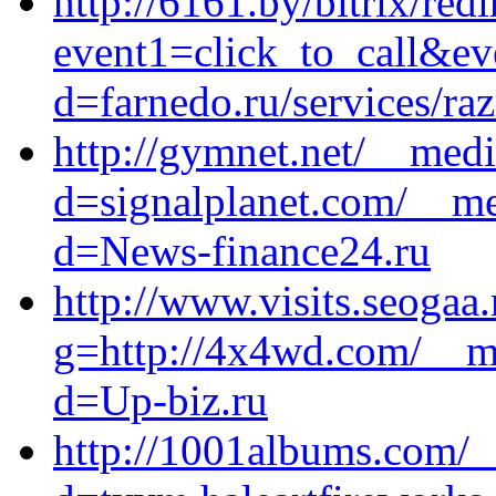
http://6161.by/bitrix/red
event1=click_to_call&ev
d=farnedo.ru/services/ra
http://gymnet.net/__medi
d=signalplanet.com/__me
d=News-finance24.ru
http://www.visits.seogaa.
g=http://4x4wd.com/__me
d=Up-biz.ru
http://1001albums.com/_