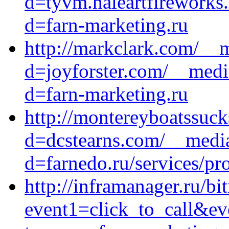
d=tyvm.haleartfireworks
d=farn-marketing.ru
http://markclark.com/__
d=joyforster.com/__medi
d=farn-marketing.ru
http://montereyboatssuc
d=dcstearns.com/__media
d=farnedo.ru/services/p
http://inframanager.ru/bit
event1=click_to_call&e