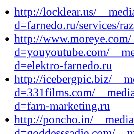
http://locklear.us/__med
d=farnedo.ru/services/ra
http://www.moreye.com/_
d=youyoutube.com/__med
d=elektro-farnedo.ru
http://icebergpic.biz/__
d=331films.com/__media_
d=farn-marketing.ru
http://poncho.in/__media
d=goddesssadie.com/__me