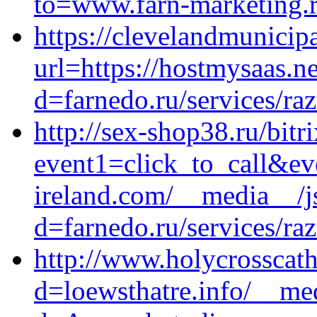
to=www.farn-marketing.
https://clevelandmunicipa
url=https://hostmysaas.n
d=farnedo.ru/services/ra
http://sex-shop38.ru/bitr
event1=click_to_call&e
ireland.com/__media__/j
d=farnedo.ru/services/ra
http://www.holycrosscat
d=loewsthatre.info/__me