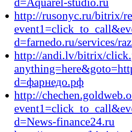
d=Aquarel-studio.ru
http://rusonyc.ru/bitrix/r
event1=click_to_call&ev
d=farnedo.ru/services/ra
http://andi.lv/bitrix/clic
anything=here&goto=http
d=фарнедо.рф
http://chechen.goldweb.or
event1=click_to_call&ev
d=News-finance24.ru