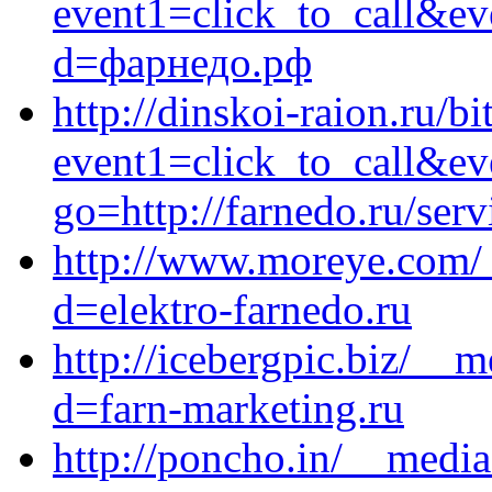
event1=click_to_call&ev
d=фарнедо.рф
http://dinskoi-raion.ru/bi
event1=click_to_call&ev
go=http://farnedo.ru/ser
http://www.moreye.com/_
d=elektro-farnedo.ru
http://icebergpic.biz/__
d=farn-marketing.ru
http://poncho.in/__media