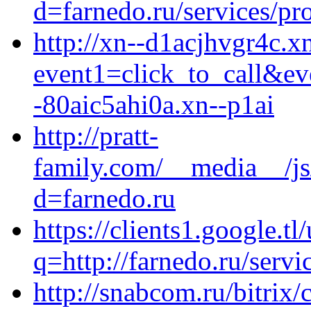
d=farnedo.ru/services/p
http://xn--d1acjhvgr4c.xn
event1=click_to_call&e
-80aic5ahi0a.xn--p1ai
http://pratt-
family.com/__media__/js
d=farnedo.ru
https://clients1.google.tl/
q=http://farnedo.ru/servi
http://snabcom.ru/bitrix/