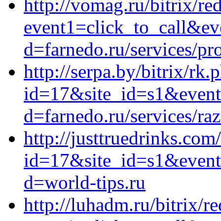
http://vomag.ru/bitrix/re
event1=click_to_call&ev
d=farnedo.ru/services/p
http://serpa.by/bitrix/rk.
id=17&site_id=s1&event
d=farnedo.ru/services/ra
http://justtruedrinks.com
id=17&site_id=s1&event
d=world-tips.ru
http://luhadm.ru/bitrix/r