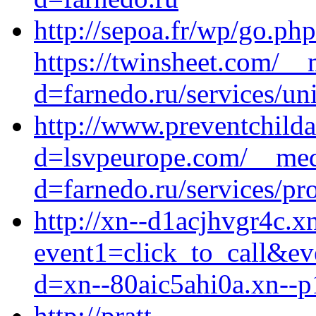
http://sepoa.fr/wp/go.ph
https://twinsheet.com/__
d=farnedo.ru/services/un
http://www.preventchild
d=lsvpeurope.com/__medi
d=farnedo.ru/services/p
http://xn--d1acjhvgr4c.xn
event1=click_to_call&ev
d=xn--80aic5ahi0a.xn--p
http://pratt-