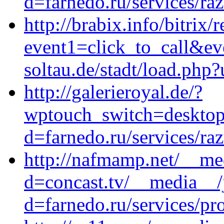
d=farnedo.ru/services/ra
http://brabix.info/bitrix/
event1=click_to_call&e
soltau.de/stadt/load.php?
http://galerieroyal.de/?
wptouch_switch=desktop&
d=farnedo.ru/services/ra
http://nafmamp.net/__me
d=concast.tv/__media__/
d=farnedo.ru/services/p