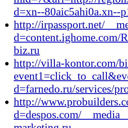
d=xn--80aic5ahi0a.xn--p
http://irpassport.net/__
d=content.ighome.com/Re
biz.ru
http://villa-kontor.com/bi
event1=click_to_call&e
d=farnedo.ru/services/p
http://www.probuilders.
d=despos.com/__media__/
marketing.ru