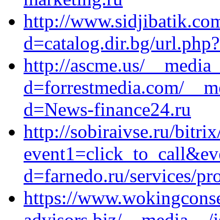
http://www.sidjibatik.co
d=catalog.dir.bg/url.ph
http://ascme.us/__media_
d=forrestmedia.com/__me
d=News-finance24.ru
http://sobiraivse.ru/bitri
event1=click_to_call&ev
d=farnedo.ru/services/p
https://www.wokingconser
advisors.biz/__media__/j