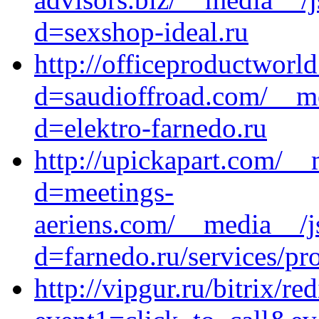
d=sexshop-ideal.ru
http://officeproductworl
d=saudioffroad.com/__me
d=elektro-farnedo.ru
http://upickapart.com/__
d=meetings-
aeriens.com/__media__/j
d=farnedo.ru/services/p
http://vipgur.ru/bitrix/re