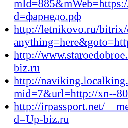
mId=885&mWeb=https://n
d=фарнедо.рф
http://letnikovo.ru/bitrix
anything=here&goto=https
http://www.staroedobroe.
biz.ru
http://naviking.localking
mid=7&url=http://xn--80
http://irpassport.net/__
d=Up-biz.ru