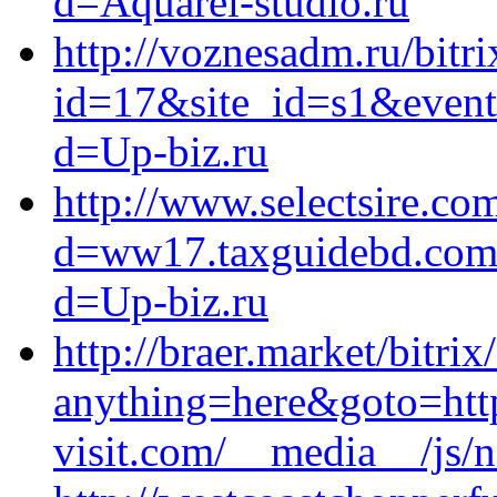
d=Aquarel-studio.ru
http://voznesadm.ru/bitri
id=17&site_id=s1&event1
d=Up-biz.ru
http://www.selectsire.co
d=ww17.taxguidebd.com/
d=Up-biz.ru
http://braer.market/bitrix
anything=here&goto=http
visit.com/__media__/js/