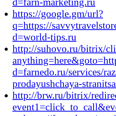
d=farn-marketing.ru
https://google.gm/url?
q=https://savvytravelsto
d=world-tips.ru
http://suhovo.ru/bitrix/c
anything=here&goto=https
d=farnedo.ru/services/ra
prodayushchaya-stranitsa
http://brw.ru/bitrix/redir
event1=click_to_call&ev