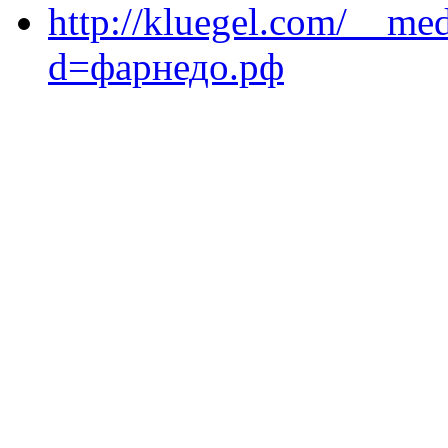
http://kluegel.com/__med
d=фарнедо.рф