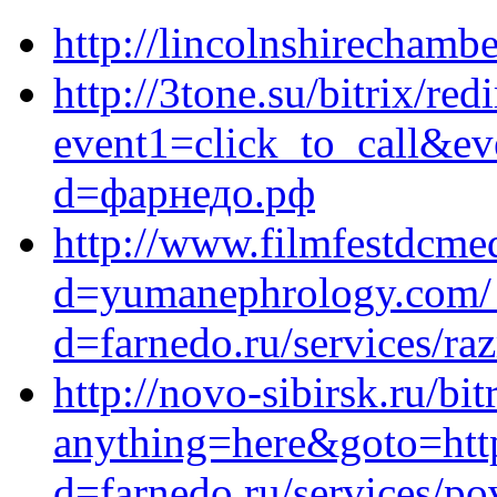
http://lincolnshirechambe
http://3tone.su/bitrix/red
event1=click_to_call&ev
d=фарнедо.рф
http://www.filmfestdcme
d=yumanephrology.com/_
d=farnedo.ru/services/ra
http://novo-sibirsk.ru/bit
anything=here&goto=http
d=farnedo.ru/services/po