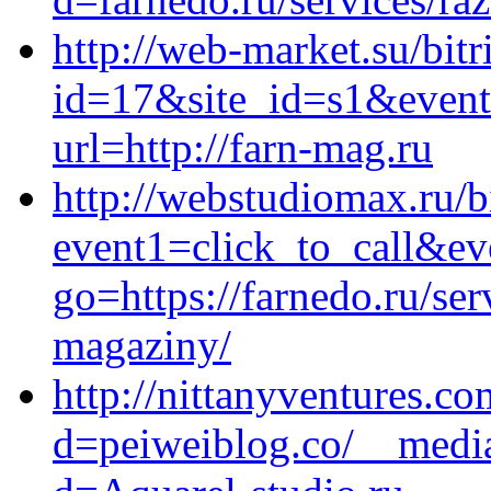
http://web-market.su/bitr
id=17&site_id=s1&event
url=http://farn-mag.ru
http://webstudiomax.ru/bi
event1=click_to_call&ev
go=https://farnedo.ru/ser
magaziny/
http://nittanyventures.c
d=peiweiblog.co/__media