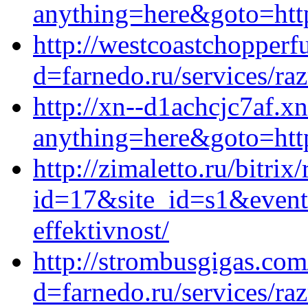
anything=here&goto=http
http://westcoastchopper
d=farnedo.ru/services/ra
http://xn--d1achcjc7af.xn
anything=here&goto=https
http://zimaletto.ru/bitrix
id=17&site_id=s1&event
effektivnost/
http://strombusgigas.co
d=farnedo.ru/services/ra