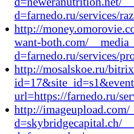
d=neweranutrition.net/_
d=farnedo.ru/services/ra
http://money.omorovie.co
want-both.com/__media__
d=farnedo.ru/services/p
http://mosalskoe.ru/bitri
id=17&site_id=s1&event
url=https://farnedo.ru/se
http://imageupload.com/
d=skybridgecapital.ch/_