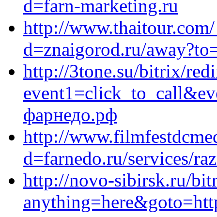
d=farn-marketing.ru
http://www.thaitour.com
d=znaigorod.ru/away?to=
http://3tone.su/bitrix/red
event1=click_to_call&e
фарнедо.рф
http://www.filmfestdcme
d=farnedo.ru/services/ra
http://novo-sibirsk.ru/bit
anything=here&goto=http