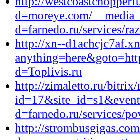
http://westcoastchopper
d=moreye.com/__media__
d=farnedo.ru/services/ra
http://xn--d1achcjc7af.xn
anything=here&goto=http
d=Toplivis.ru
http://zimaletto.ru/bitrix
id=17&site_id=s1&event1
d=farnedo.ru/services/po
http://strombusgigas.co