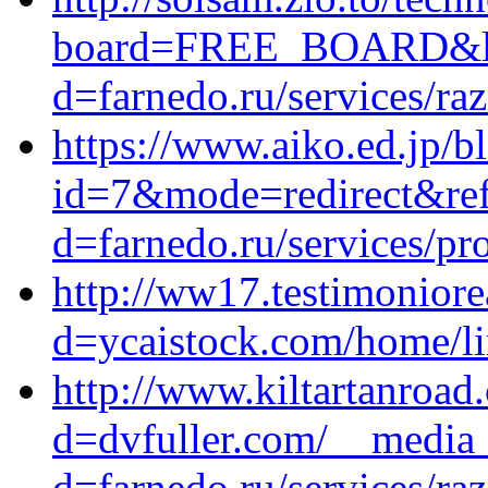
board=FREE_BOARD&link=
d=farnedo.ru/services/ra
https://www.aiko.ed.jp/b
id=7&mode=redirect&ref_
d=farnedo.ru/services/p
http://ww17.testimoniore
d=ycaistock.com/home/lin
http://www.kiltartanroa
d=dvfuller.com/__media_
d=farnedo.ru/services/ra