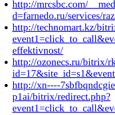
http://mrcsbc.com/__med
d=farnedo.ru/services/ra
http://technomart.kz/bitr
event1=click_to_call&ev
effektivnost/
http://ozonecs.ru/bitrix/r
id=17&site_id=s1&event
http://xn----7sbfbqndcgi
p1ai/bitrix/redirect.php?
event1=click_to_call&ev