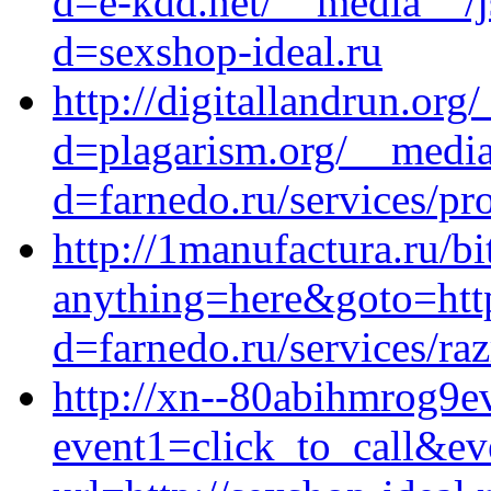
d=e-kdd.net/__media__/j
d=sexshop-ideal.ru
http://digitallandrun.or
d=plagarism.org/__media
d=farnedo.ru/services/p
http://1manufactura.ru/bi
anything=here&goto=http
d=farnedo.ru/services/ra
http://xn--80abihmrog9ev
event1=click_to_call&e