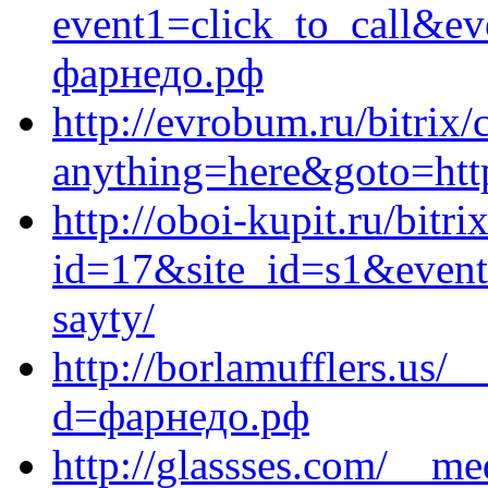
event1=click_to_call&e
фарнедо.рф
http://evrobum.ru/bitrix/
anything=here&goto=http
http://oboi-kupit.ru/bitri
id=17&site_id=s1&event1
sayty/
http://borlamufflers.us/
d=фарнедо.рф
http://glassses.com/__me