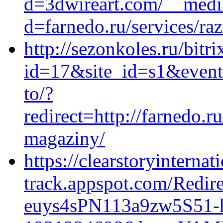
d=3dwireart.com/__media
d=farnedo.ru/services/ra
http://sezonkoles.ru/bitri
id=17&site_id=s1&event
to/?
redirect=http://farnedo.r
magaziny/
https://clearstoryinterna
track.appspot.com/Redir
euys4sPN113a9zw5S51