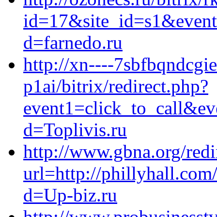
id=17&site_id=s1&event1
d=farnedo.ru
http://xn----7sbfbqndcgi
p1ai/bitrix/redirect.php?
event1=click_to_call&ev
d=Toplivis.ru
http://www.gbna.org/redi
url=http://phillyhall.co
d=Up-biz.ru
http://www.probusinesstv.