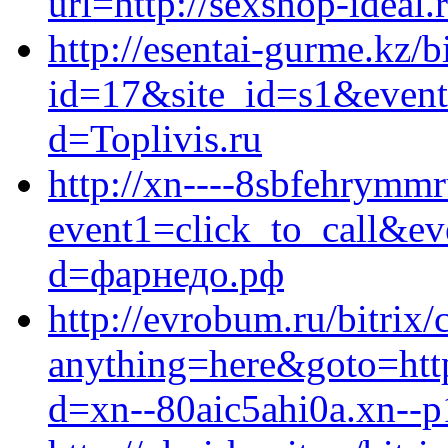
url=http://sexshop-ideal.
http://esentai-gurme.kz/b
id=17&site_id=s1&event
d=Toplivis.ru
http://xn----8sbfehrymmru
event1=click_to_call&ev
d=фарнедо.рф
http://evrobum.ru/bitrix/
anything=here&goto=http
d=xn--80aic5ahi0a.xn--p