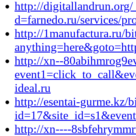
http://digitallandrun.or
d=farnedo.ru/services/p
http://1manufactura.ru/bi
anything=here&goto=https
http://xn--80abihmrog9ev
event1=click_to_call&e
ideal.ru
http://esentai-gurme.kz/b
id=17&site_id=s1&event
http://xn----8sbfehrymmru