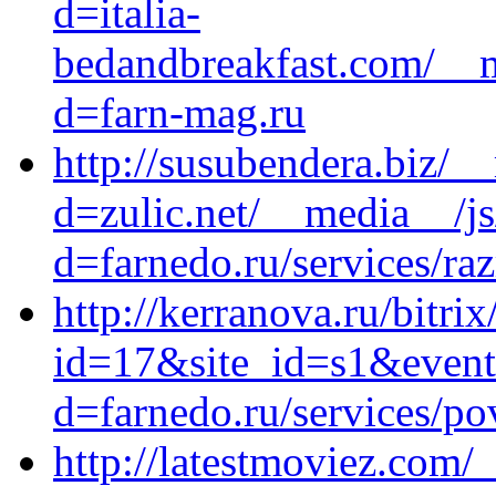
d=italia-
bedandbreakfast.com/__m
d=farn-mag.ru
http://susubendera.biz/_
d=zulic.net/__media__/js
d=farnedo.ru/services/ra
http://kerranova.ru/bitrix
id=17&site_id=s1&event1
d=farnedo.ru/services/po
http://latestmoviez.com/