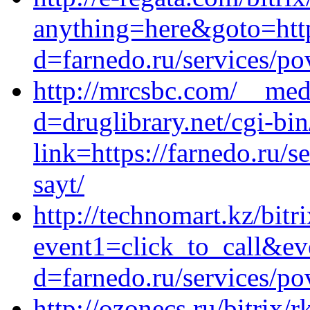
anything=here&goto=http
d=farnedo.ru/services/po
http://mrcsbc.com/__med
d=druglibrary.net/cgi-bin
link=https://farnedo.ru/
sayt/
http://technomart.kz/bitr
event1=click_to_call&ev
d=farnedo.ru/services/po
http://ozonecs.ru/bitrix/r