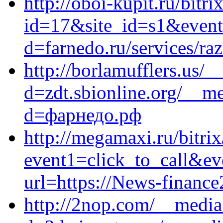
http://oboi-kupit.ru/bitri
id=17&site_id=s1&event
d=farnedo.ru/services/ra
http://borlamufflers.us/
d=zdt.sbionline.org/__me
d=фарнедо.рф
http://megamaxi.ru/bitrix
event1=click_to_call&ev
url=https://News-finance
http://2nop.com/__media