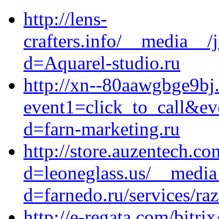
http://lens-
crafters.info/__media__/
d=Aquarel-studio.ru
http://xn--80aawgbge9bj.
event1=click_to_call&ev
d=farn-marketing.ru
http://store.auzentech.c
d=leoneglass.us/__media
d=farnedo.ru/services/ra
http://e-regata.com/bitrix