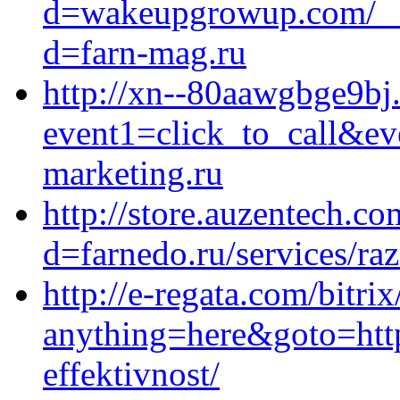
d=wakeupgrowup.com/__m
d=farn-mag.ru
http://xn--80aawgbge9bj.
event1=click_to_call&ev
marketing.ru
http://store.auzentech.c
d=farnedo.ru/services/ra
http://e-regata.com/bitrix
anything=here&goto=http
effektivnost/