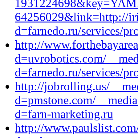
1931224698&key=YAM
64256029&link=http://ir
d=farnedo.ru/services/p
http://www.forthebayare
d=uvrobotics.com/__medi
d=farnedo.ru/services/p
http://jobrolling.us/__m
d=pmstone.com/__media_
d=farn-marketing.ru
http://www.paulslist.co