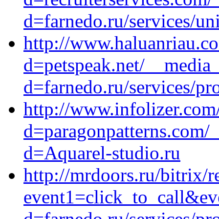
d=farnedo.ru/services/un
http://www.haluanriau.c
d=petspeak.net/__media_
d=farnedo.ru/services/p
http://www.infolizer.co
d=paragonpatterns.com/_
d=Aquarel-studio.ru
http://mrdoors.ru/bitrix/r
event1=click_to_call&ev
d=farnedo.ru/services/p