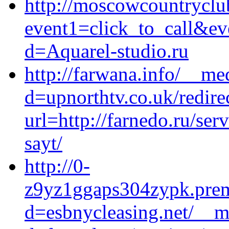
http://moscowcountryclub
event1=click_to_call&ev
d=Aquarel-studio.ru
http://farwana.info/__me
d=upnorthtv.co.uk/redire
url=http://farnedo.ru/se
sayt/
http://0-
z9yz1ggaps304zypk.prem
d=esbnycleasing.net/__m