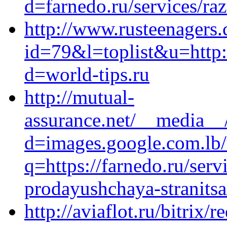
d=farnedo.ru/services/ra
http://www.rusteenagers.
id=79&l=toplist&u=http:
d=world-tips.ru
http://mutual-
assurance.net/__media__/
d=images.google.com.lb/
q=https://farnedo.ru/ser
prodayushchaya-stranitsa
http://aviaflot.ru/bitrix/r