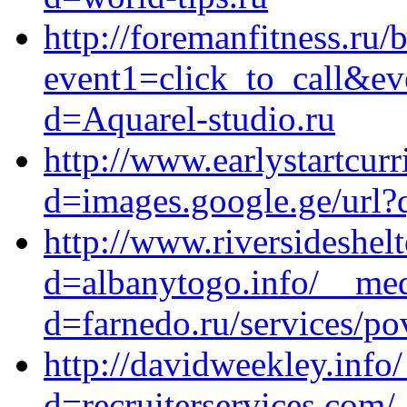
http://foremanfitness.ru/b
event1=click_to_call&ev
d=Aquarel-studio.ru
http://www.earlystartcu
d=images.google.ge/url?q
http://www.riversideshel
d=albanytogo.info/__med
d=farnedo.ru/services/po
http://davidweekley.info
d=recruiterservices.com/