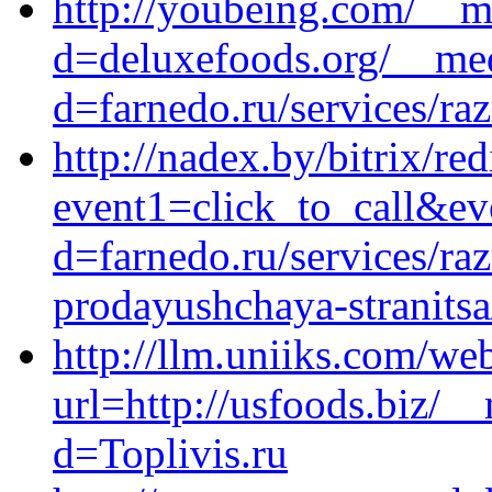
http://youbeing.com/__m
d=deluxefoods.org/__med
d=farnedo.ru/services/ra
http://nadex.by/bitrix/red
event1=click_to_call&ev
d=farnedo.ru/services/ra
prodayushchaya-stranitsa
http://llm.uniiks.com/w
url=http://usfoods.biz/_
d=Toplivis.ru