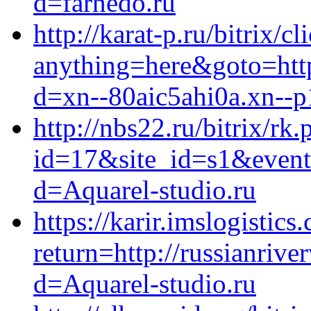
d=farnedo.ru
http://karat-p.ru/bitrix/c
anything=here&goto=https
d=xn--80aic5ahi0a.xn--p
http://nbs22.ru/bitrix/rk.
id=17&site_id=s1&event1
d=Aquarel-studio.ru
https://karir.imslogistic
return=http://russianriv
d=Aquarel-studio.ru