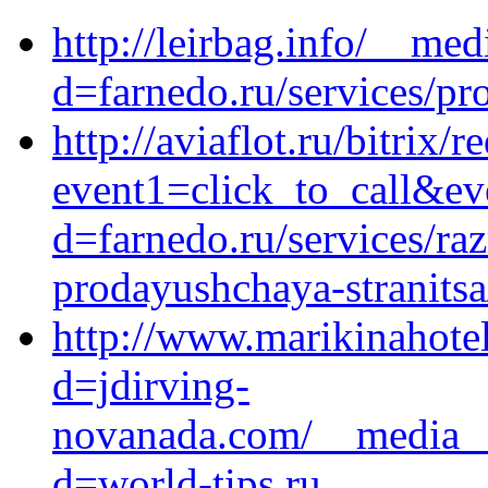
http://leirbag.info/__me
d=farnedo.ru/services/p
http://aviaflot.ru/bitrix/r
event1=click_to_call&e
d=farnedo.ru/services/ra
prodayushchaya-stranitsa
http://www.marikinahote
d=jdirving-
novanada.com/__media__
d=world-tips.ru