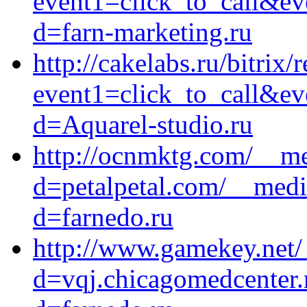
event1=click_to_call&eve
d=farn-marketing.ru
http://cakelabs.ru/bitrix/
event1=click_to_call&ev
d=Aquarel-studio.ru
http://ocnmktg.com/__me
d=petalpetal.com/__medi
d=farnedo.ru
http://www.gamekey.net/
d=vqj.chicagomedcenter.