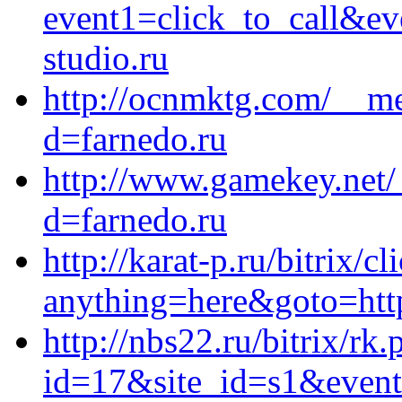
event1=click_to_call&e
studio.ru
http://ocnmktg.com/__me
d=farnedo.ru
http://www.gamekey.net/
d=farnedo.ru
http://karat-p.ru/bitrix/c
anything=here&goto=http
http://nbs22.ru/bitrix/rk.
id=17&site_id=s1&event