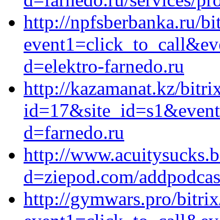
http://npfsberbanka.ru/bi
event1=click_to_call&ev
d=elektro-farnedo.ru
http://kazamanat.kz/bitri
id=17&site_id=s1&event
d=farnedo.ru
http://www.acuitysucks.b
d=ziepod.com/addpodcast
http://gymwars.pro/bitrix