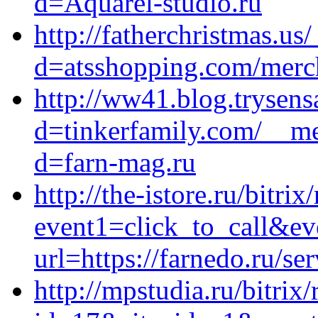
d=Aquarel-studio.ru
http://fatherchristmas.u
d=atsshopping.com/merch
http://ww41.blog.trysen
d=tinkerfamily.com/__me
d=farn-mag.ru
http://the-istore.ru/bitrix
event1=click_to_call&ev
url=https://farnedo.ru/se
http://mpstudia.ru/bitrix