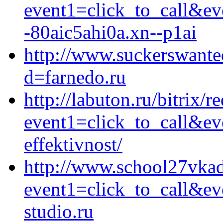
event1=click_to_call&e
-80aic5ahi0a.xn--p1ai
http://www.suckerswante
d=farnedo.ru
http://labuton.ru/bitrix/r
event1=click_to_call&ev
effektivnost/
http://www.school27vkad.
event1=click_to_call&e
studio.ru