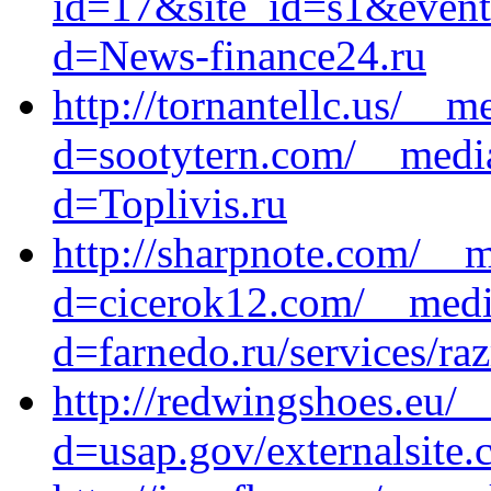
id=17&site_id=s1&event
d=News-finance24.ru
http://tornantellc.us/__
d=sootytern.com/__media
d=Toplivis.ru
http://sharpnote.com/__m
d=cicerok12.com/__media
d=farnedo.ru/services/ra
http://redwingshoes.eu/_
d=usap.gov/externalsite.