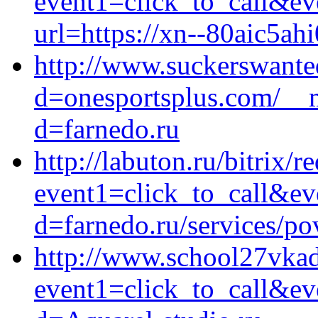
event1=click_to_call&ev
url=https://xn--80aic5ahi
http://www.suckerswante
d=onesportsplus.com/__m
d=farnedo.ru
http://labuton.ru/bitrix/r
event1=click_to_call&e
d=farnedo.ru/services/po
http://www.school27vkad.
event1=click_to_call&ev