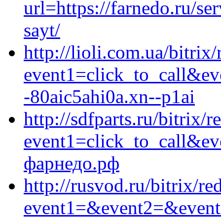
url=https://farnedo.ru/s
sayt/
http://lioli.com.ua/bitrix
event1=click_to_call&e
-80aic5ahi0a.xn--p1ai
http://sdfparts.ru/bitrix/r
event1=click_to_call&e
фарнедо.рф
http://rusvod.ru/bitrix/re
event1=&event2=&event3=