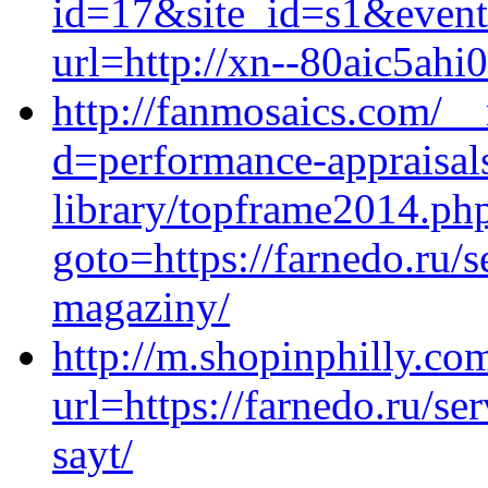
id=17&site_id=s1&event
url=http://xn--80aic5ahi
http://fanmosaics.com/_
d=performance-appraisals
library/topframe2014.ph
goto=https://farnedo.ru/s
magaziny/
http://m.shopinphilly.com
url=https://farnedo.ru/s
sayt/