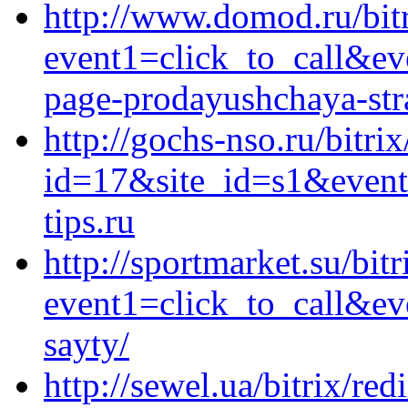
http://www.domod.ru/bitr
event1=click_to_call&ev
page-prodayushchaya-stra
http://gochs-nso.ru/bitri
id=17&site_id=s1&event
tips.ru
http://sportmarket.su/bitr
event1=click_to_call&ev
sayty/
http://sewel.ua/bitrix/red