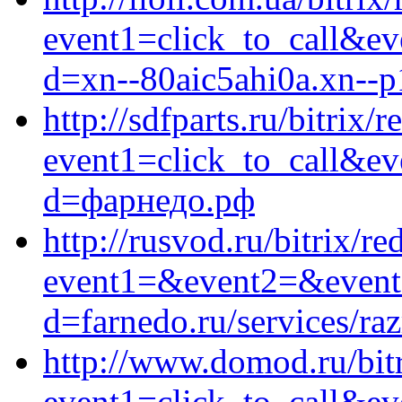
event1=click_to_call&ev
d=xn--80aic5ahi0a.xn--p
http://sdfparts.ru/bitrix/r
event1=click_to_call&ev
d=фарнедо.рф
http://rusvod.ru/bitrix/re
event1=&event2=&event3=
d=farnedo.ru/services/ra
http://www.domod.ru/bitr
event1=click_to_call&e