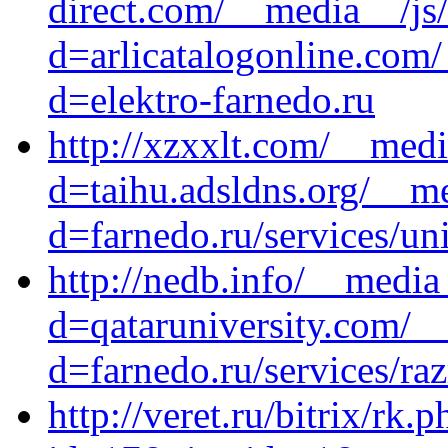
direct.com/__media__/js
d=arlicatalogonline.com
d=elektro-farnedo.ru
http://xzxxlt.com/__medi
d=taihu.adsldns.org/__m
d=farnedo.ru/services/un
http://nedb.info/__media
d=qataruniversity.com/_
d=farnedo.ru/services/ra
http://veret.ru/bitrix/rk.p