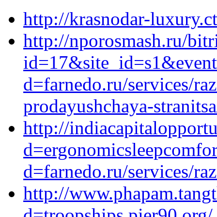
http://krasnodar-luxury.ct
http://nporosmash.ru/bitr
id=17&site_id=s1&event
d=farnedo.ru/services/ra
prodayushchaya-stranitsa
http://indiacapitaloppor
d=ergonomicsleepcomfor
d=farnedo.ru/services/ra
http://www.phapam.tangt
d=troopships.pier90.org