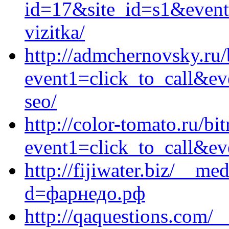
id=17&site_id=s1&event1
vizitka/
http://admchernovsky.ru/b
event1=click_to_call&ev
seo/
http://color-tomato.ru/bit
event1=click_to_call&ev
http://fijiwater.biz/__me
d=фарнедо.рф
http://qaquestions.com/_