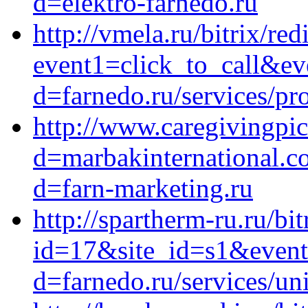
d=elektro-farnedo.ru
http://vmela.ru/bitrix/red
event1=click_to_call&e
d=farnedo.ru/services/p
http://www.caregivingpi
d=marbakinternational.c
d=farn-marketing.ru
http://spartherm-ru.ru/bit
id=17&site_id=s1&event
d=farnedo.ru/services/un