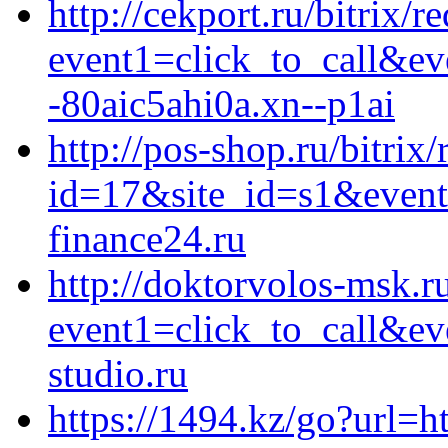
http://cekport.ru/bitrix/r
event1=click_to_call&e
-80aic5ahi0a.xn--p1ai
http://pos-shop.ru/bitrix
id=17&site_id=s1&event
finance24.ru
http://doktorvolos-msk.ru
event1=click_to_call&e
studio.ru
https://1494.kz/go?url=ht