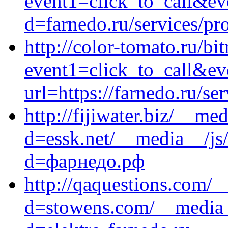
event1=click_to_call&ev
d=farnedo.ru/services/p
http://color-tomato.ru/bit
event1=click_to_call&e
url=https://farnedo.ru/se
http://fijiwater.biz/__me
d=essk.net/__media__/js
d=фарнедо.рф
http://qaquestions.com/_
d=stowens.com/__media_