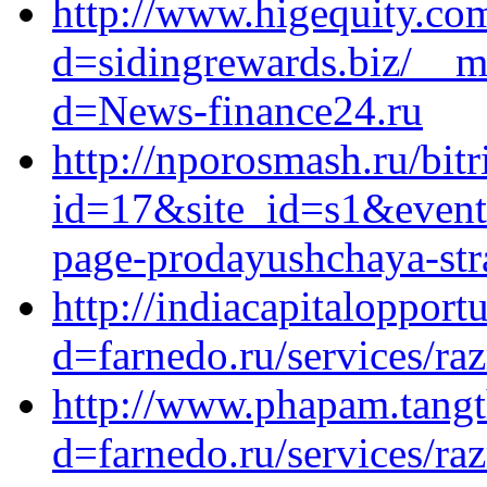
http://www.higequity.co
d=sidingrewards.biz/__m
d=News-finance24.ru
http://nporosmash.ru/bitr
id=17&site_id=s1&event1
page-prodayushchaya-stra
http://indiacapitaloppor
d=farnedo.ru/services/ra
http://www.phapam.tangt
d=farnedo.ru/services/ra