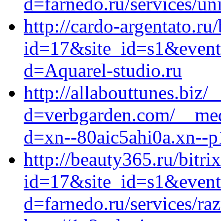
d=farnedo.ru/services/un
http://cardo-argentato.ru/
id=17&site_id=s1&event
d=Aquarel-studio.ru
http://allabouttunes.biz
d=verbgarden.com/__medi
d=xn--80aic5ahi0a.xn--p
http://beauty365.ru/bitri
id=17&site_id=s1&event
d=farnedo.ru/services/ra