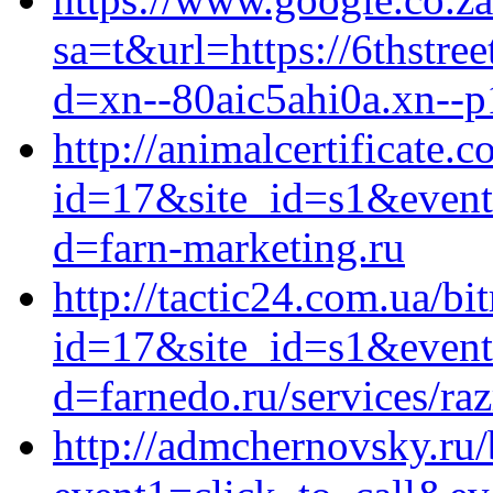
sa=t&url=https://6thstree
d=xn--80aic5ahi0a.xn--p
http://animalcertificate.c
id=17&site_id=s1&event
d=farn-marketing.ru
http://tactic24.com.ua/bi
id=17&site_id=s1&event1
d=farnedo.ru/services/ra
http://admchernovsky.ru/b