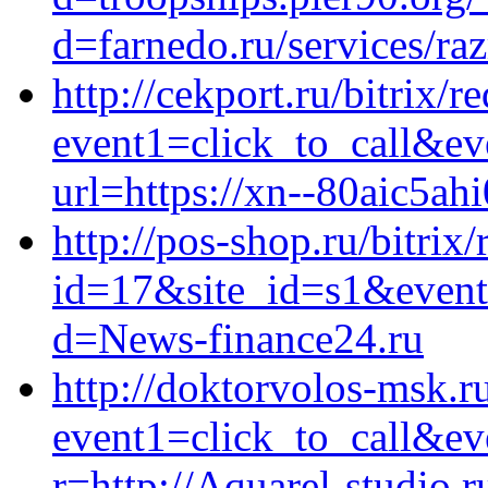
d=farnedo.ru/services/ra
http://cekport.ru/bitrix/r
event1=click_to_call&ev
url=https://xn--80aic5ahi
http://pos-shop.ru/bitrix
id=17&site_id=s1&event
d=News-finance24.ru
http://doktorvolos-msk.ru
event1=click_to_call&ev
r=http://Aquarel-studio.r