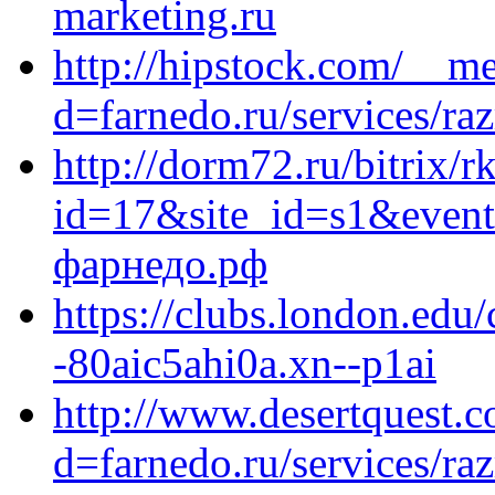
marketing.ru
http://hipstock.com/__me
d=farnedo.ru/services/ra
http://dorm72.ru/bitrix/r
id=17&site_id=s1&event
фарнедо.рф
https://clubs.london.edu/
-80aic5ahi0a.xn--p1ai
http://www.desertquest.
d=farnedo.ru/services/ra