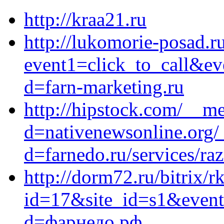
http://kraa21.ru
http://lukomorie-posad.ru
event1=click_to_call&ev
d=farn-marketing.ru
http://hipstock.com/__me
d=nativenewsonline.org/
d=farnedo.ru/services/ra
http://dorm72.ru/bitrix/r
id=17&site_id=s1&event
d=фарнедо.рф