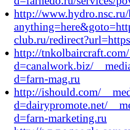
d=farnedo.ru/services/po
http://www.hydro.nsc.ru/b
anything=here&goto=https
club.ru/redirect?url=http
http://tnkolbaircraft.co
d=canalwork.biz/__media
d=farn-mag.ru
http://ishould.com/__med
d=dairypromote.net/__me
d=farn-marketing.ru