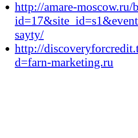
http://amare-moscow.ru/b
id=17&site_id=s1&event1
sayty/
http://discoveryforcredi
d=farn-marketing.ru