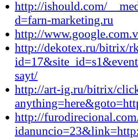
http://ishould.com/__med
d=farn-marketing.ru
http://www.google.com.vc
http://dekotex.ru/bitrix/r
id=17&site_id=s1&event1
sayt/
http://art-ig.ru/bitrix/cli
anything=here&goto=http
http://furodirecional.com
idanuncio=23&link=http:/