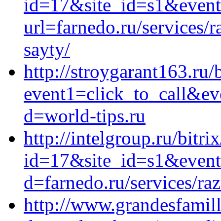
id=17&site_id=s1&event
url=farnedo.ru/services/
sayty/
http://stroygarant163.ru/b
event1=click_to_call&ev
d=world-tips.ru
http://intelgroup.ru/bitri
id=17&site_id=s1&event1
d=farnedo.ru/services/ra
http://www.grandesfamil