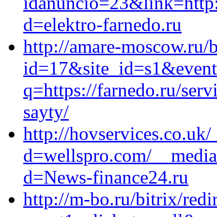
idanuncio=23&link=http:
d=elektro-farnedo.ru
http://amare-moscow.ru/b
id=17&site_id=s1&event
q=https://farnedo.ru/ser
sayty/
http://hovservices.co.uk
d=wellspro.com/__media_
d=News-finance24.ru
http://m-bo.ru/bitrix/redi