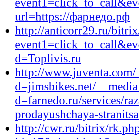
event1=click_to_call&ev
url=https://фарнедо.рф
http://anticorr29.ru/bitri
event1=click_to_call&ev
d=Toplivis.ru
http://www.juventa.com/
d=jimsbikes.net/__media
d=farnedo.ru/services/ra
prodayushchaya-stranitsa
http://cwr.ru/bitrix/rk.ph