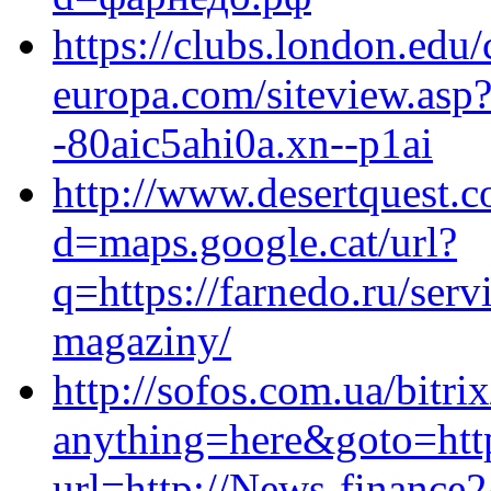
https://clubs.london.edu/c
europa.com/siteview.asp?
-80aic5ahi0a.xn--p1ai
http://www.desertquest.
d=maps.google.cat/url?
q=https://farnedo.ru/serv
magaziny/
http://sofos.com.ua/bitri
anything=here&goto=http
url=http://News-finance2