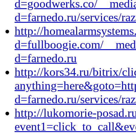
d=goodwerks.co/__media
d=farnedo.ru/services/ra
http://homealarmsystems
d=fullboogie.com/__medi
d=farnedo.ru
http://kors34.ru/bitrix/cl
anything=here&goto=http
d=farnedo.ru/services/ra
http://lukomorie-posad.ru
event1=click_to_call&ev