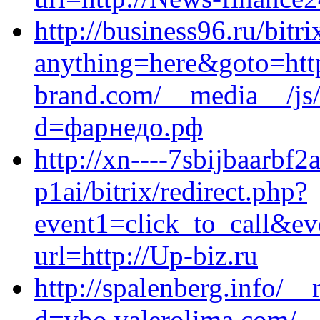
http://business96.ru/bitri
anything=here&goto=http
brand.com/__media__/js/
d=фарнедо.рф
http://xn----7sbijbaarb
p1ai/bitrix/redirect.php?
event1=click_to_call&ev
url=http://Up-biz.ru
http://spalenberg.info/_
d=vbo.valerolima.com/__