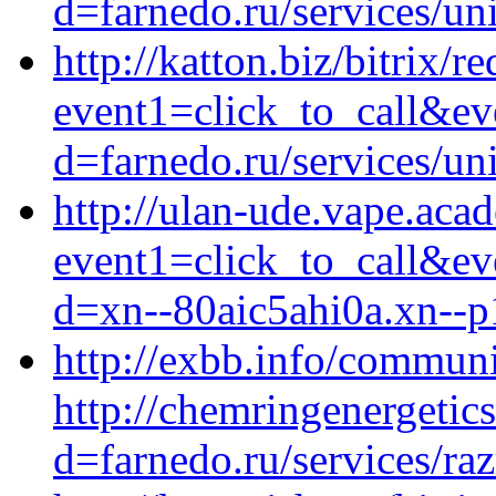
d=farnedo.ru/services/un
http://katton.biz/bitrix/r
event1=click_to_call&ev
d=farnedo.ru/services/un
http://ulan-ude.vape.acad
event1=click_to_call&e
d=xn--80aic5ahi0a.xn--p
http://exbb.info/commun
http://chemringenergetic
d=farnedo.ru/services/ra