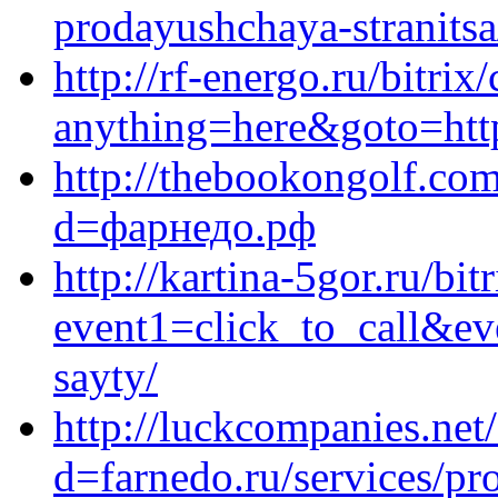
prodayushchaya-stranitsa
http://rf-energo.ru/bitrix
anything=here&goto=http
http://thebookongolf.co
d=фарнедо.рф
http://kartina-5gor.ru/bit
event1=click_to_call&ev
sayty/
http://luckcompanies.net
d=farnedo.ru/services/p