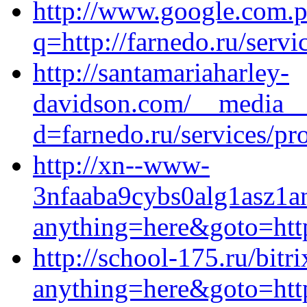
http://www.google.com.p
q=http://farnedo.ru/servi
http://santamariaharley-
davidson.com/__media__/
d=farnedo.ru/services/p
http://xn--www-
3nfaaba9cybs0alg1asz1anl
anything=here&goto=http
http://school-175.ru/bitr
anything=here&goto=https