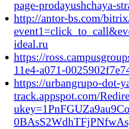
page-prodayushchaya-stra
http://antor-bs.com/bitrix
event1=click_to_call&e
ideal.ru
https://ross.campusgrou
11e4-a071-0025902f7e74&
https://urbangrupo-dot-
track.appspot.com/Redire
ukey=1PnFGUZa9au9C
0BAsS2WdhTFjPNfwAs