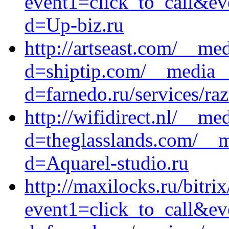
event1=click_to_call&ev
d=Up-biz.ru
http://artseast.com/__me
d=shiptip.com/__media__
d=farnedo.ru/services/ra
http://wifidirect.nl/__me
d=theglasslands.com/__m
d=Aquarel-studio.ru
http://maxilocks.ru/bitrix
event1=click_to_call&e