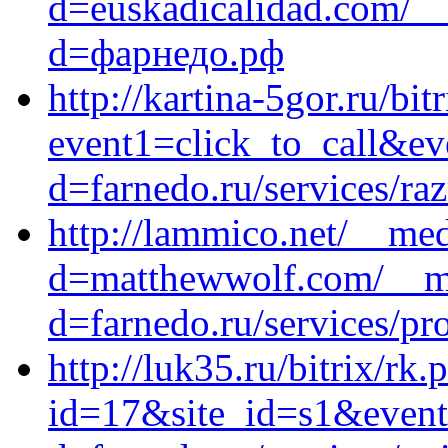
d=euskadicalidad.com/__
d=фарнедо.рф
http://kartina-5gor.ru/bit
event1=click_to_call&ev
d=farnedo.ru/services/ra
http://lammico.net/__med
d=matthewwolf.com/__me
d=farnedo.ru/services/p
http://luk35.ru/bitrix/rk.
id=17&site_id=s1&event1