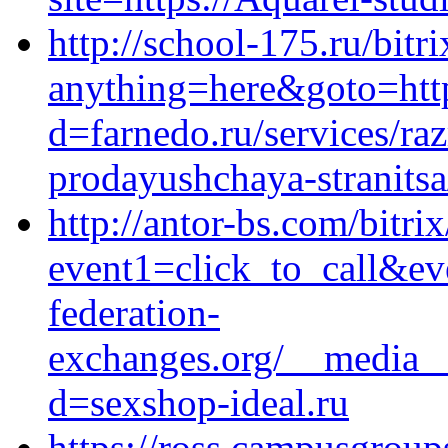
http://school-175.ru/bitr
anything=here&goto=http
d=farnedo.ru/services/ra
prodayushchaya-stranitsa
http://antor-bs.com/bitrix
event1=click_to_call&e
federation-
exchanges.org/__media__
d=sexshop-ideal.ru
https://ross.campusgrou