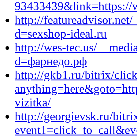
93433439&link=https://w
http://featureadvisor.ne
d=sexshop-ideal.ru
http://wes-tec.us/__medi
d=фарнедо.рф
http://gkb1.ru/bitrix/clic
anything=here&goto=https
vizitka/
http://georgievsk.ru/bitri
event1=click_to_call&e