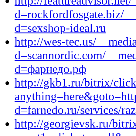
http://featureadvisor.ne
d=rockfordfosgate.biz/_
d=sexshop-ideal.ru
http://wes-tec.us/__medi
d=scannordic.com/__medi
d=фарнедо.рф
http://gkb1.ru/bitrix/clic
anything=here&goto=http
d=farnedo.ru/services/ra
http://georgievsk.ru/bitri