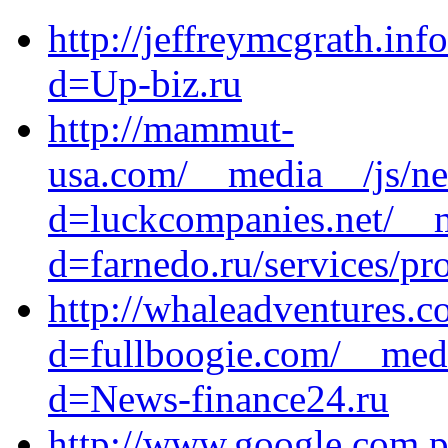
http://jeffreymcgrath.in
d=Up-biz.ru
http://mammut-
usa.com/__media__/js/ne
d=luckcompanies.net/__m
d=farnedo.ru/services/p
http://whaleadventures.
d=fullboogie.com/__medi
d=News-finance24.ru
http://www.google.com.p