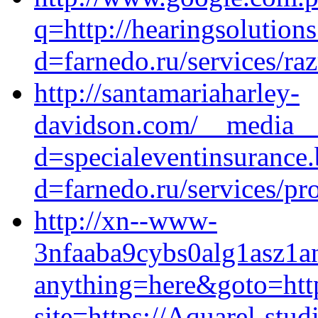
q=http://hearingsolution
d=farnedo.ru/services/ra
http://santamariaharley-
davidson.com/__media__/
d=specialeventinsurance.
d=farnedo.ru/services/p
http://xn--www-
3nfaaba9cybs0alg1asz1anl
anything=here&goto=http
site=https://Aquarel-stud