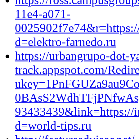
11e4-a071-
0025902f7e74&r=https://
d=elektro-farnedo.ru
https://urbangrupo-dot-
track.appspot.com/Redire
ukey=1PnFGUZa9au9C
0BAsS2WdhTFjPNfwAs
93433439&link=https://i
d=world-tips.ru