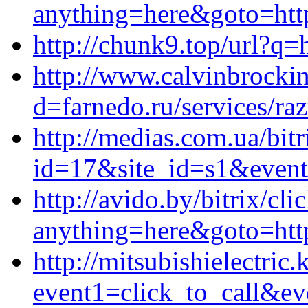
anything=here&goto=http
http://chunk9.top/url?q=h
http://www.calvinbrocki
d=farnedo.ru/services/ra
http://medias.com.ua/bitr
id=17&site_id=s1&event1
http://avido.by/bitrix/cli
anything=here&goto=https
http://mitsubishielectric.
event1=click_to_call&e