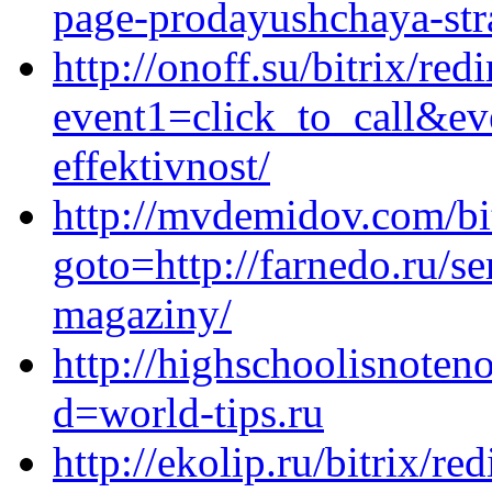
page-prodayushchaya-stra
http://onoff.su/bitrix/red
event1=click_to_call&ev
effektivnost/
http://mvdemidov.com/bi
goto=http://farnedo.ru/se
magaziny/
http://highschoolisnoten
d=world-tips.ru
http://ekolip.ru/bitrix/re