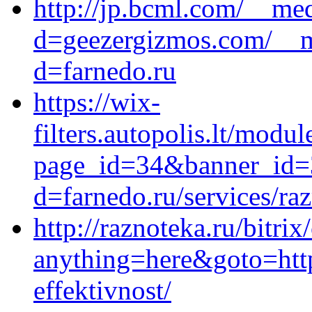
http://jp.bcml.com/__med
d=geezergizmos.com/__m
d=farnedo.ru
https://wix-
filters.autopolis.lt/modu
page_id=34&banner_id=3
d=farnedo.ru/services/ra
http://raznoteka.ru/bitrix
anything=here&goto=http
effektivnost/