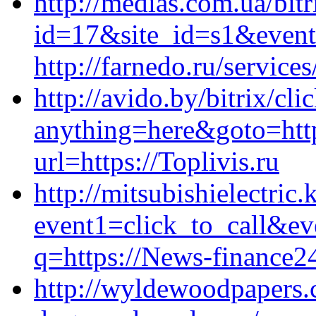
http://medias.com.ua/bitr
id=17&site_id=s1&event
http://farnedo.ru/service
http://avido.by/bitrix/cli
anything=here&goto=http
url=https://Toplivis.ru
http://mitsubishielectric.
event1=click_to_call&ev
q=https://News-finance2
http://wyldewoodpapers.