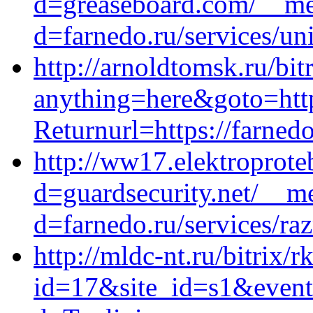
d=greaseboard.com/__med
d=farnedo.ru/services/un
http://arnoldtomsk.ru/bit
anything=here&goto=http
Returnurl=https://farned
http://ww17.elektroprote
d=guardsecurity.net/__m
d=farnedo.ru/services/ra
http://mldc-nt.ru/bitrix/r
id=17&site_id=s1&event1