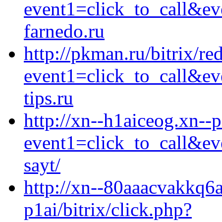
event1=click_to_call&ev
farnedo.ru
http://pkman.ru/bitrix/re
event1=click_to_call&e
tips.ru
http://xn--h1aiceog.xn--p
event1=click_to_call&ev
sayt/
http://xn--80aaacvakkq6
p1ai/bitrix/click.php?