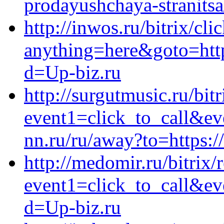
prodayushchaya-stranitsa
http://inwos.ru/bitrix/cli
anything=here&goto=http
d=Up-biz.ru
http://surgutmusic.ru/bitr
event1=click_to_call&ev
nn.ru/ru/away?to=https:/
http://medomir.ru/bitrix/
event1=click_to_call&ev
d=Up-biz.ru