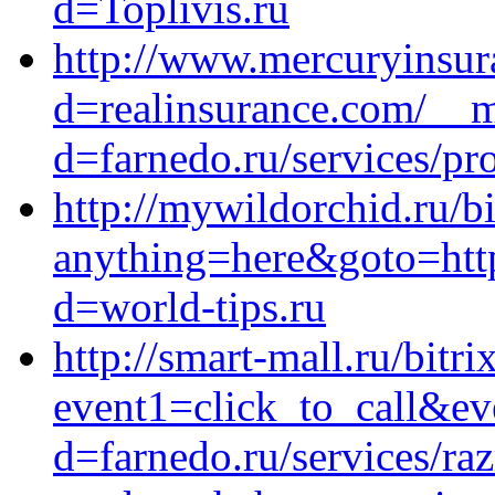
d=Toplivis.ru
http://www.mercuryinsur
d=realinsurance.com/__m
d=farnedo.ru/services/p
http://mywildorchid.ru/bi
anything=here&goto=http
d=world-tips.ru
http://smart-mall.ru/bitri
event1=click_to_call&ev
d=farnedo.ru/services/ra