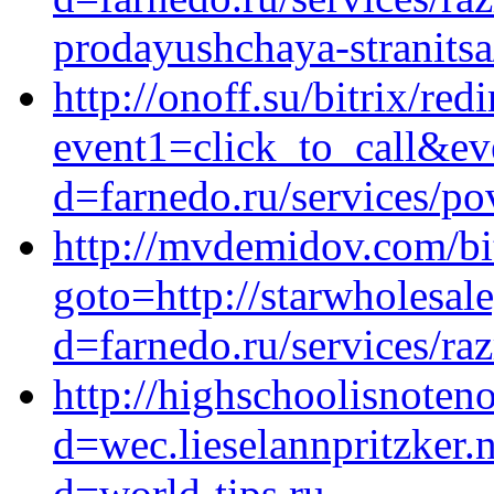
prodayushchaya-stranitsa
http://onoff.su/bitrix/red
event1=click_to_call&e
d=farnedo.ru/services/po
http://mvdemidov.com/bi
goto=http://starwholesa
d=farnedo.ru/services/ra
http://highschoolisnoten
d=wec.lieselannpritzker.
d=world-tips.ru