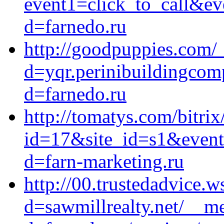
event1=click_to_call&ev
d=farnedo.ru
http://goodpuppies.com/
d=yqr.perinibuildingcom
d=farnedo.ru
http://tomatys.com/bitrix
id=17&site_id=s1&event1
d=farn-marketing.ru
http://00.trustedadvice.
d=sawmillrealty.net/__me