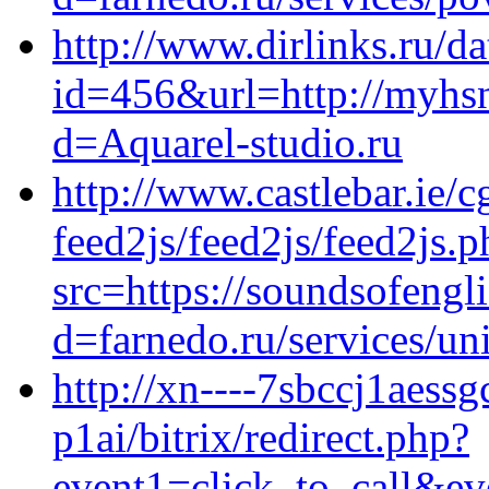
http://www.dirlinks.ru/da
id=456&url=http://myhsn
d=Aquarel-studio.ru
http://www.castlebar.ie/cg
feed2js/feed2js/feed2js.p
src=https://soundsofeng
d=farnedo.ru/services/un
http://xn----7sbccj1aessg
p1ai/bitrix/redirect.php?
event1=click_to_call&ev