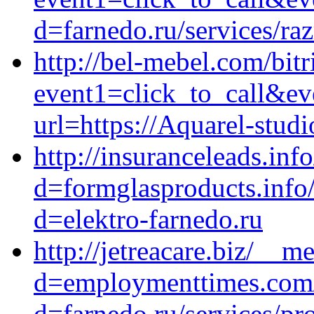
d=farnedo.ru/services/ra
http://bel-mebel.com/bitr
event1=click_to_call&ev
url=https://Aquarel-studi
http://insuranceleads.in
d=formglasproducts.info
d=elektro-farnedo.ru
http://jetreacare.biz/__m
d=employmenttimes.com/
d=farnedo.ru/services/p