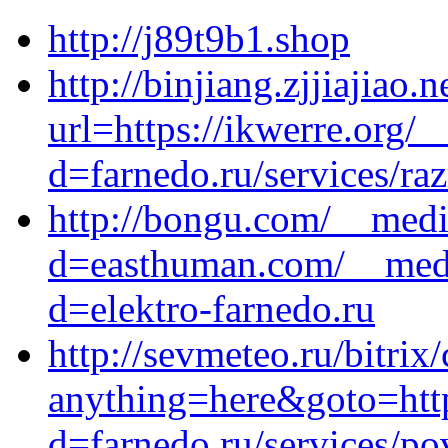
http://j89t9b1.shop
http://binjiang.zjjiajiao.n
url=https://ikwerre.org/
d=farnedo.ru/services/ra
http://bongu.com/__medi
d=easthuman.com/__medi
d=elektro-farnedo.ru
http://sevmeteo.ru/bitrix
anything=here&goto=http
d=farnedo.ru/services/po