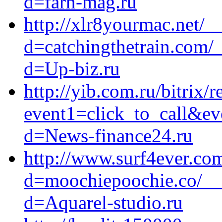
d=farn-mag.ru
http://xlr8yourmac.net/_
d=catchingthetrain.com/
d=Up-biz.ru
http://yib.com.ru/bitrix/r
event1=click_to_call&ev
d=News-finance24.ru
http://www.surf4ever.co
d=moochiepoochie.co/__
d=Aquarel-studio.ru