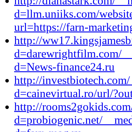
http://dianastark.com/__
d=llm.uniiks.com/websit
url=https://farn-marketin
http://ww17.kingsjamesb
d=darewrightfilm.com/__
d=News-finance24.ru
http://investbiotech.com
d=cainevirtual.ro/url/?ou
http://rooms2gokids.com
d=probiogenic.net/__med