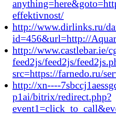
anything=here&goto=http
effektivnost/
http://www.dirlinks.ru/da
id=456&url=http://Aquare
http://www.castlebar.ie/cg
feed2js/feed2js/feed2js.p
src=https://farnedo.ru/se
http://xn----7sbccj1aessg
p1ai/bitrix/redirect.php?
event1=click_to_call&ev