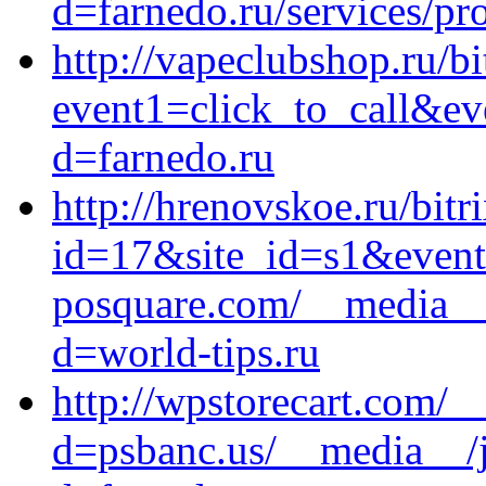
d=farnedo.ru/services/p
http://vapeclubshop.ru/bi
event1=click_to_call&ev
d=farnedo.ru
http://hrenovskoe.ru/bitr
id=17&site_id=s1&event
posquare.com/__media__/
d=world-tips.ru
http://wpstorecart.com/_
d=psbanc.us/__media__/j