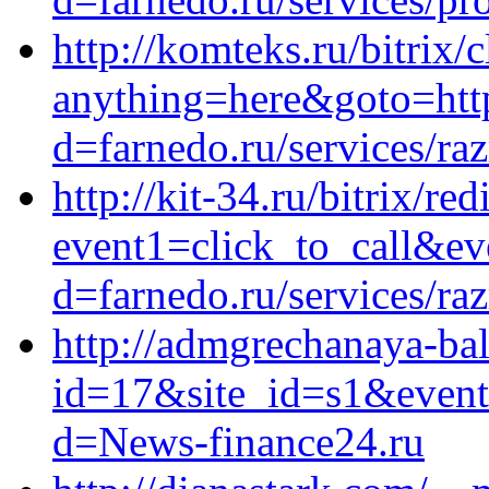
http://komteks.ru/bitrix/
anything=here&goto=http
d=farnedo.ru/services/ra
http://kit-34.ru/bitrix/red
event1=click_to_call&ev
d=farnedo.ru/services/ra
http://admgrechanaya-bal
id=17&site_id=s1&event
d=News-finance24.ru