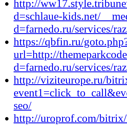
http://ww17.style.tribu
d=schlaue-kids.net/__me
d=farnedo.ru/services/ra
https://qbfin.ru/goto.php
url=http://themeparkcod
d=farnedo.ru/services/ra
http://viziteurope.ru/bitr
event1=click_to_call&ev
seo/
http://uroprof.com/bitrix