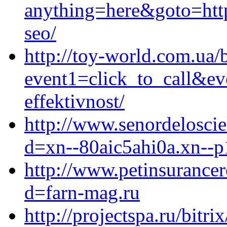
anything=here&goto=http
seo/
http://toy-world.com.ua/b
event1=click_to_call&ev
effektivnost/
http://www.senordelosci
d=xn--80aic5ahi0a.xn--p
http://www.petinsurance
d=farn-mag.ru
http://projectspa.ru/bitri