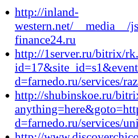
http://inland-
western.net/__media__/j
finance24.ru
http://1server.ru/bitrix/r
id=17&site_id=s1&event
d=farnedo.ru/services/ra
http://shubinskoe.ru/bitr
anything=here&goto=http
d=farnedo.ru/services/un
http://www.discoverchic