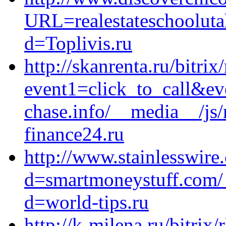
URL=realestateschooluta
d=Toplivis.ru
http://skanrenta.ru/bitrix
event1=click_to_call&ev
chase.info/__media__/js
finance24.ru
http://www.stainlesswir
d=smartmoneystuff.com/_
d=world-tips.ru
http://k-milena.ru/bitrix/