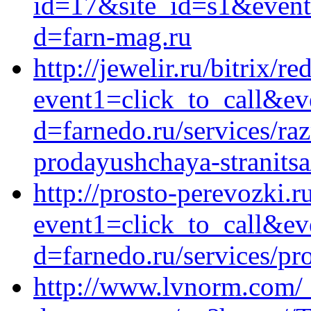
id=17&site_id=s1&event1
d=farn-mag.ru
http://jewelir.ru/bitrix/re
event1=click_to_call&ev
d=farnedo.ru/services/ra
prodayushchaya-stranitsa
http://prosto-perevozki.ru
event1=click_to_call&e
d=farnedo.ru/services/p
http://www.lvnorm.com/_