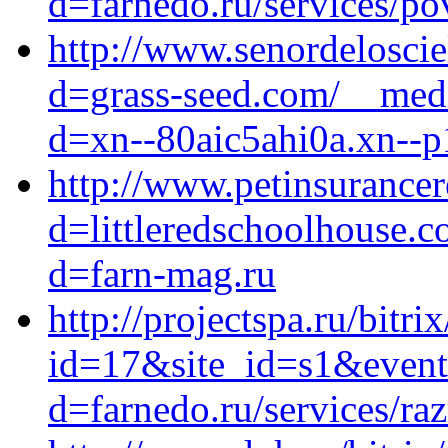
d=farnedo.ru/services/po
http://www.senordelosci
d=grass-seed.com/__medi
d=xn--80aic5ahi0a.xn--p
http://www.petinsurance
d=littleredschoolhouse.
d=farn-mag.ru
http://projectspa.ru/bitri
id=17&site_id=s1&event1
d=farnedo.ru/services/ra