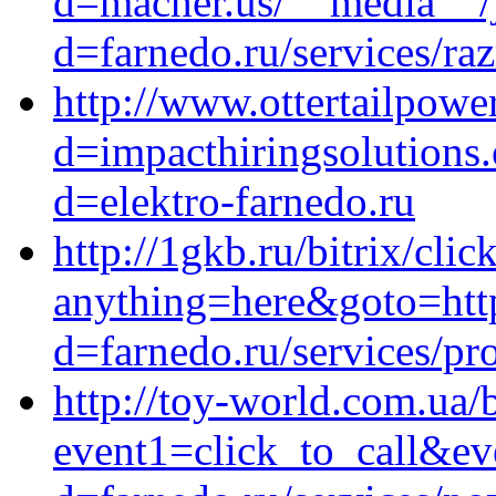
d=macher.us/__media__/j
d=farnedo.ru/services/ra
http://www.ottertailpowe
d=impacthiringsolutions
d=elektro-farnedo.ru
http://1gkb.ru/bitrix/clic
anything=here&goto=http
d=farnedo.ru/services/p
http://toy-world.com.ua/b
event1=click_to_call&ev