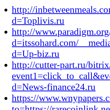
http://inbetweenmeals.c
d=Toplivis.ru
http://www.paradigm.org
d=itssohard.com/__media
d=Up-biz.ru
http://cutter-part.ru/bitri
event1=click_to_call&ev
d=News-finance24.ru
https://www.wnypapers.
to=https://rarecoinlink.