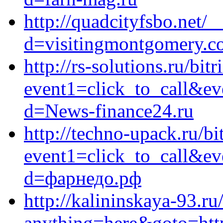
http://quadcityfsbo.net/
d=visitingmontgomery.c
http://rs-solutions.ru/bitr
event1=click_to_call&ev
d=News-finance24.ru
http://techno-upack.ru/bi
event1=click_to_call&ev
d=фарнедо.рф
http://kalininskaya-93.ru/
anything=here&goto=http