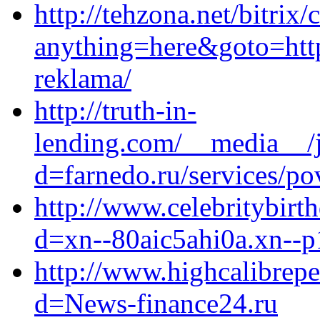
http://tehzona.net/bitrix/
anything=here&goto=http
reklama/
http://truth-in-
lending.com/__media__/j
d=farnedo.ru/services/po
http://www.celebritybir
d=xn--80aic5ahi0a.xn--p
http://www.highcalibrep
d=News-finance24.ru