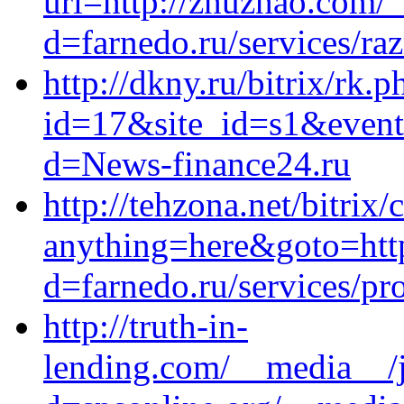
url=http://zhuzhao.com/
d=farnedo.ru/services/ra
http://dkny.ru/bitrix/rk.p
id=17&site_id=s1&event1
d=News-finance24.ru
http://tehzona.net/bitrix/
anything=here&goto=http
d=farnedo.ru/services/p
http://truth-in-
lending.com/__media__/j