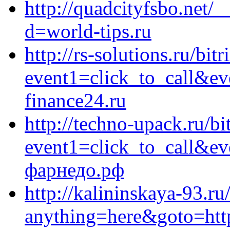
http://quadcityfsbo.net/
d=world-tips.ru
http://rs-solutions.ru/bitr
event1=click_to_call&e
finance24.ru
http://techno-upack.ru/bi
event1=click_to_call&e
фарнедо.рф
http://kalininskaya-93.ru/
anything=here&goto=http