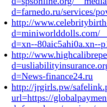
d=spsonline.org/__media
d=farnedo.ru/services/po
http://www.celebritybir
d=miniworlddolls.com/__
d=xn--80aic5ahi0a.xn--p
http://www.highcalibrep
d=usliabilityinsurance.o
d=News-finance24.ru
http://jrgirls.pw/safelink
url=https://globalpayme