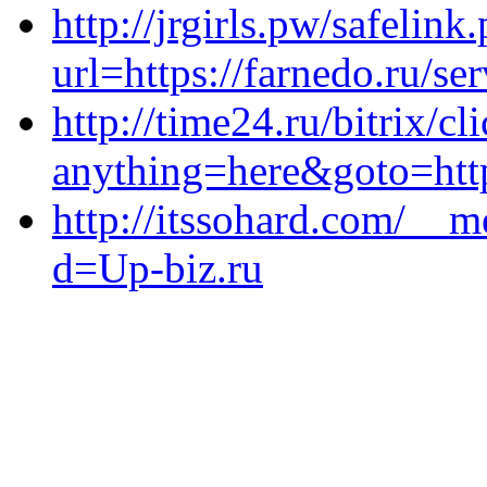
http://jrgirls.pw/safelink
url=https://farnedo.ru/se
http://time24.ru/bitrix/cl
anything=here&goto=http
http://itssohard.com/__m
d=Up-biz.ru