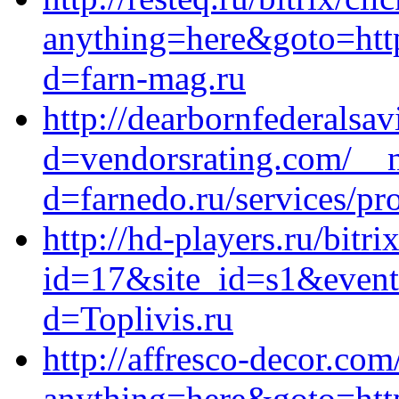
anything=here&goto=http
d=farn-mag.ru
http://dearbornfederals
d=vendorsrating.com/__m
d=farnedo.ru/services/p
http://hd-players.ru/bitri
id=17&site_id=s1&event1
d=Toplivis.ru
http://affresco-decor.com
anything=here&goto=http