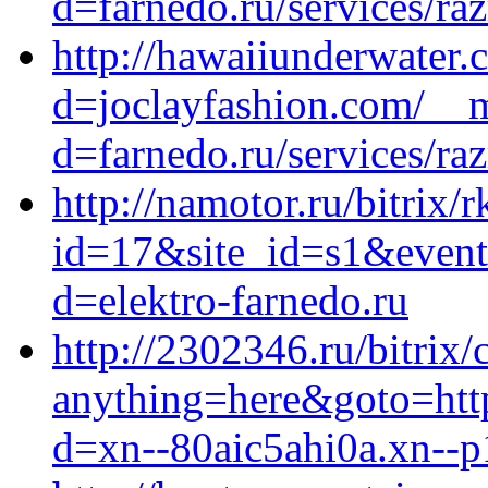
d=farnedo.ru/services/ra
http://hawaiiunderwater
d=joclayfashion.com/__m
d=farnedo.ru/services/ra
http://namotor.ru/bitrix/
id=17&site_id=s1&event
d=elektro-farnedo.ru
http://2302346.ru/bitrix/
anything=here&goto=http
d=xn--80aic5ahi0a.xn--p