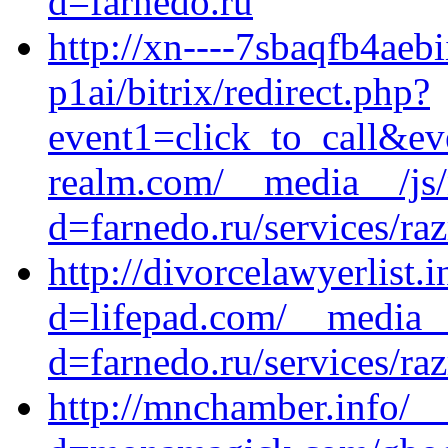
d=farnedo.ru
http://xn----7sbaqfb4aebi
p1ai/bitrix/redirect.php?
event1=click_to_call&e
realm.com/__media__/js/
d=farnedo.ru/services/ra
http://divorcelawyerlist
d=lifepad.com/__media__
d=farnedo.ru/services/ra
http://mnchamber.info/_