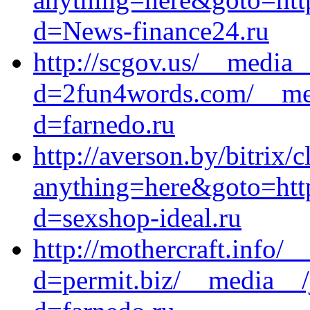
d=News-finance24.ru
http://scgov.us/__media_
d=2fun4words.com/__med
d=farnedo.ru
http://averson.by/bitrix/c
anything=here&goto=https
d=sexshop-ideal.ru
http://mothercraft.info/
d=permit.biz/__media__/