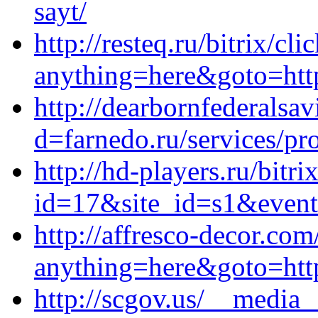
sayt/
http://resteq.ru/bitrix/cli
anything=here&goto=http
http://dearbornfederals
d=farnedo.ru/services/p
http://hd-players.ru/bitri
id=17&site_id=s1&event
http://affresco-decor.com
anything=here&goto=http
http://scgov.us/__media_