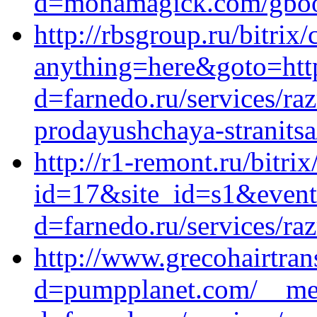
d=monamagick.com/gbook
http://rbsgroup.ru/bitrix/
anything=here&goto=http
d=farnedo.ru/services/ra
prodayushchaya-stranitsa
http://r1-remont.ru/bitrix
id=17&site_id=s1&event
d=farnedo.ru/services/ra
http://www.grecohairtra
d=pumpplanet.com/__med