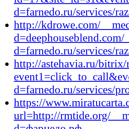
d=farnedo.ru/services/ra
http://kdrowe.com/__med
d=deephouseblend.com/_
d=farnedo.ru/services/ra
http://astehavia.ru/bitrix
event1=click_to_call&ev
d=farnedo.ru/services/p
https://www.miratucarta.
url=http://rmtide.org/__
d=фарнедо.рф