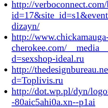
http://verboconnect.com/
id=17&site_id=s1&event1
dizayn/
http://www.chickamauga
cherokee.com/__media__/
d=sexshop-ideal.ru
http://thedesignbureau.n
d=Toplivis.ru
http://dot.wp.pl/dyn/logo
-80aic5ahi0a.xn--p1ai