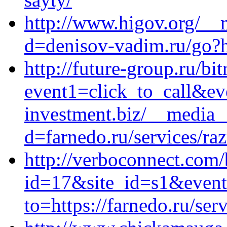
http://www.higov.org/__
d=denisov-vadim.ru/go?ht
http://future-group.ru/bit
event1=click_to_call&e
investment.biz/__media_
d=farnedo.ru/services/ra
http://verboconnect.com/
id=17&site_id=s1&event
to=https://farnedo.ru/ser