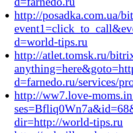
d=farnedo.ru
http://posadka.com.ua/bit
event1=click_to_call&ev
d=world-tips.ru
http://atlet.tomsk.ru/bitr
anything=here&goto=http
d=farnedo.ru/services/p
http://ww7.love-moms.inf
ses=Bfliq0Wn7a&id=68&ur
dir=http://world-tips.ru