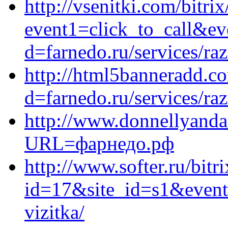
http://vsenitki.com/bitrix
event1=click_to_call&ev
d=farnedo.ru/services/ra
http://html5banneradd.c
d=farnedo.ru/services/ra
http://www.donnellyanda
URL=фарнедо.рф
http://www.softer.ru/bitr
id=17&site_id=s1&event1
vizitka/