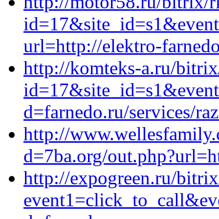
http://motor58.ru/bitrix/
id=17&site_id=s1&event
url=http://elektro-farnedo
http://komteks-a.ru/bitri
id=17&site_id=s1&event
d=farnedo.ru/services/ra
http://www.wellesfamily
d=7ba.org/out.php?url=ht
http://expogreen.ru/bitri
event1=click_to_call&ev