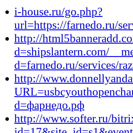
i-house.ru/go.php?
url=https://farnedo.ru/s
http://html5banneradd.c
d=shipslantern.com/__me
d=farnedo.ru/services/ra
http://www.donnellyanda
URL=usbcyouthopenchamp
d=фарнедо.рф
http://www.softer.ru/bitr
id=17&site_id=s1&event