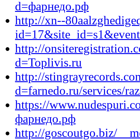
d=фарнедо.рф
http://xn--80aalzghedige
id=17&site_id=s1&event
http://onsiteregistratio
d=Toplivis.ru
http://stingrayrecords.c
d=farnedo.ru/services/ra
https://www.nudespuri.c
фарнедо.рф
http://goscoutgo.biz/__m