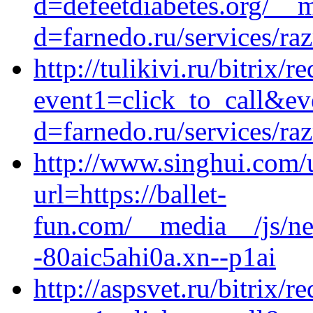
d=defeetdiabetes.org/__m
d=farnedo.ru/services/ra
http://tulikivi.ru/bitrix/r
event1=click_to_call&ev
d=farnedo.ru/services/ra
http://www.singhui.com/
url=https://ballet-
fun.com/__media__/js/ne
-80aic5ahi0a.xn--p1ai
http://aspsvet.ru/bitrix/r