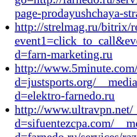
page-prodayushchaya-stra
http://strelmag.ru/bitrix/
event1=click_to_call&ev
d=farn-marketing.ru
http://www.5minute.com/
d=justsports.org/__media
d=elektro-farnedo.ru
http://www.ultravpn.net/
d=sifuentezcpa.com/__me
d=farnedo.ru/services/ra