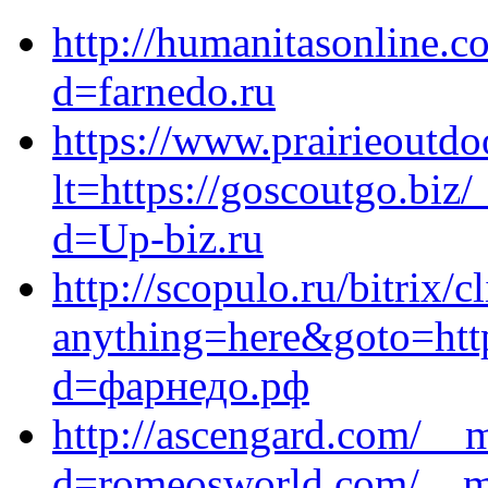
http://humanitasonline.
d=farnedo.ru
https://www.prairieoutdo
lt=https://goscoutgo.biz
d=Up-biz.ru
http://scopulo.ru/bitrix/c
anything=here&goto=http
d=фарнедо.рф
http://ascengard.com/__
d=romeosworld.com/__me