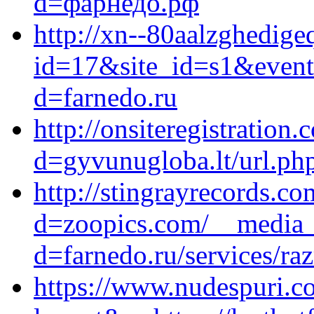
d=фарнедо.рф
http://xn--80aalzghedige
id=17&site_id=s1&event1
d=farnedo.ru
http://onsiteregistratio
d=gyvunugloba.lt/url.php
http://stingrayrecords.c
d=zoopics.com/__media__
d=farnedo.ru/services/ra
https://www.nudespuri.c