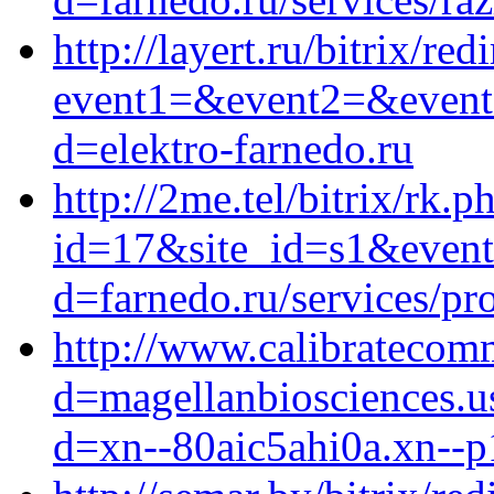
http://layert.ru/bitrix/red
event1=&event2=&event3=
d=elektro-farnedo.ru
http://2me.tel/bitrix/rk.p
id=17&site_id=s1&event1
d=farnedo.ru/services/p
http://www.calibratecom
d=magellanbiosciences.u
d=xn--80aic5ahi0a.xn--p