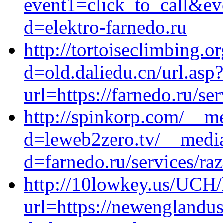
event1=click_to_call&ev
d=elektro-farnedo.ru
http://tortoiseclimbing.
d=old.daliedu.cn/url.asp?
url=https://farnedo.ru/s
http://spinkorp.com/__m
d=leweb2zero.tv/__media
d=farnedo.ru/services/ra
http://10lowkey.us/UCH/
url=https://newenglandu