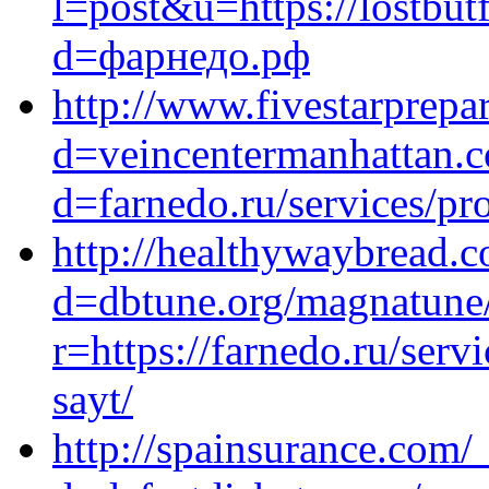
l=post&u=https://lostbu
d=фарнедо.рф
http://www.fivestarprep
d=veincentermanhattan.c
d=farnedo.ru/services/p
http://healthywaybread.c
d=dbtune.org/magnatune/c
r=https://farnedo.ru/ser
sayt/
http://spainsurance.com/