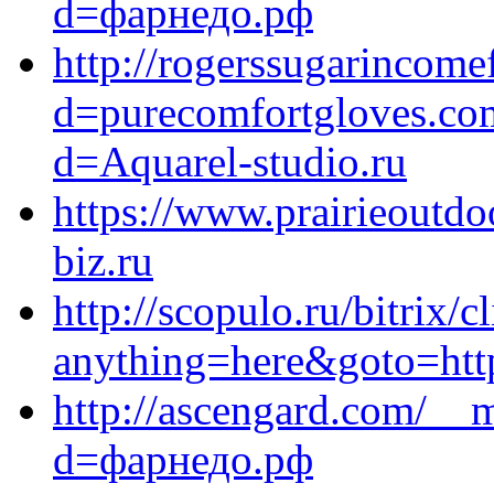
d=фарнедо.рф
http://rogerssugarincom
d=purecomfortgloves.com
d=Aquarel-studio.ru
https://www.prairieoutdo
biz.ru
http://scopulo.ru/bitrix/c
anything=here&goto=htt
http://ascengard.com/__
d=фарнедо.рф