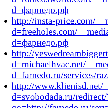
d=фарнедо.рф
http://insta-price.com/_
d=freeholes.com/__media
d=фарнедо.рф
http://yeswedreambigger
d=michaelhvac.net/__med
d=farnedo.ru/services/ra
http://www.klienisd.net/
d=svobodada.ru/redirect/
go=http://farnedo.ru/ser