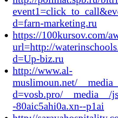
event1=click_to_call&e
d=farn-marketing.ru
https://100kursov.com/a
url=http://waterinschool
d=Up-biz.ru
http://www.al-
muslimoun.net/__media__
d=vosb.pro/__media__/js
-80aic5ahi0a.xn--p1ai
http://sarayahospitality