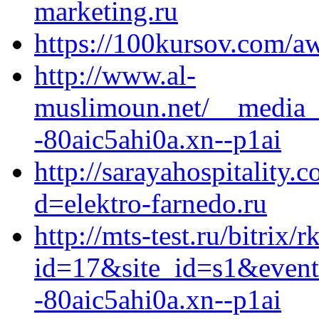
marketing.ru
https://100kursov.com/aw
http://www.al-
muslimoun.net/__media__
-80aic5ahi0a.xn--p1ai
http://sarayahospitality
d=elektro-farnedo.ru
http://mts-test.ru/bitrix/
id=17&site_id=s1&event
-80aic5ahi0a.xn--p1ai