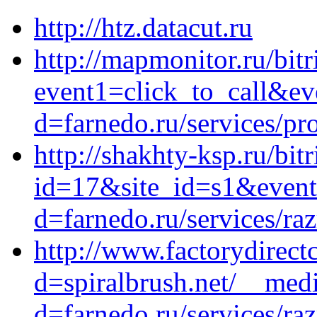
http://htz.datacut.ru
http://mapmonitor.ru/bitr
event1=click_to_call&ev
d=farnedo.ru/services/p
http://shakhty-ksp.ru/bit
id=17&site_id=s1&event
d=farnedo.ru/services/ra
http://www.factorydirec
d=spiralbrush.net/__medi
d=farnedo.ru/services/ra