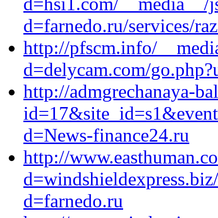
d=hsi1.com/__media__/js
d=farnedo.ru/services/ra
http://pfscm.info/__medi
d=delycam.com/go.php?ur
http://admgrechanaya-bal
id=17&site_id=s1&event1
d=News-finance24.ru
http://www.easthuman.co
d=windshieldexpress.biz
d=farnedo.ru