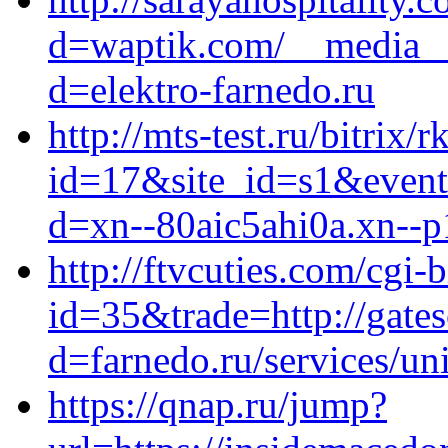
d=waptik.com/__media__/
d=elektro-farnedo.ru
http://mts-test.ru/bitrix/
id=17&site_id=s1&event
d=xn--80aic5ahi0a.xn--p
http://ftvcuties.com/cgi-b
id=35&trade=http://gate
d=farnedo.ru/services/un
https://qnap.ru/jump?