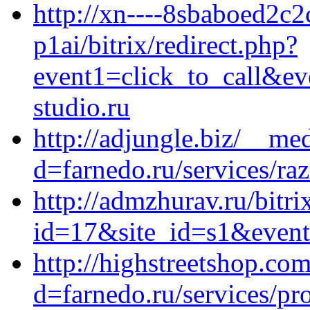
http://xn----8sbaboed2c2
p1ai/bitrix/redirect.php?
event1=click_to_call&e
studio.ru
http://adjungle.biz/__me
d=farnedo.ru/services/ra
http://admzhurav.ru/bitri
id=17&site_id=s1&event1
http://highstreetshop.co
d=farnedo.ru/services/p