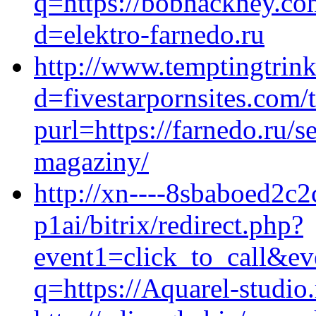
q=https://bobhackney.co
d=elektro-farnedo.ru
http://www.temptingtrin
d=fivestarpornsites.com/
purl=https://farnedo.ru/s
magaziny/
http://xn----8sbaboed2c2
p1ai/bitrix/redirect.php?
event1=click_to_call&ev
q=https://Aquarel-studio.