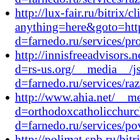
http://lux-fair.ru/bitrix/c
anything=here&goto=http
d=farnedo.ru/services/p
http://innisfreeadvisors
d=rs-us.org/__media__/j
d=farnedo.ru/services/ra
http://www.ahia.net/__me
d=orthodoxcatholicchurc
d=farnedo.ru/services/po
http://polimat.spb.ru/bitr