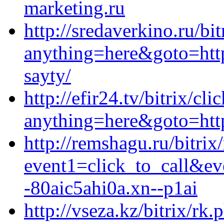
marketing.ru
http://sredaverkino.ru/bit
anything=here&goto=https
sayty/
http://efir24.tv/bitrix/cli
anything=here&goto=http
http://remshagu.ru/bitrix
event1=click_to_call&e
-80aic5ahi0a.xn--p1ai
http://vseza.kz/bitrix/rk.