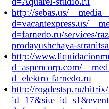
d=Aquarel-studio.ru
http://sebas.us/__media_
d=vacantexpress.us/__me
d=farnedo.ru/services/ra
prodayushchaya-stranitsa
http://www.liquidacionm
d=aspencorp.com/__media
d=elektro-farnedo.ru
http://rogdestsp.ru/bitrix
id=17&site_id=s1&event