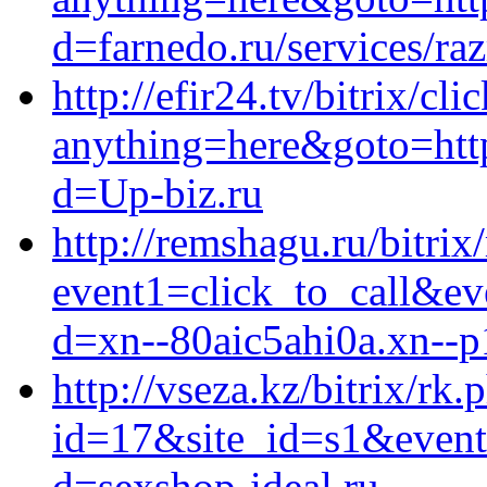
d=farnedo.ru/services/ra
http://efir24.tv/bitrix/cli
anything=here&goto=http
d=Up-biz.ru
http://remshagu.ru/bitrix
event1=click_to_call&ev
d=xn--80aic5ahi0a.xn--p
http://vseza.kz/bitrix/rk.
id=17&site_id=s1&event
d=sexshop-ideal.ru