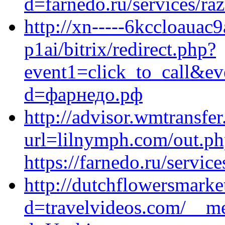
d=farnedo.ru/services/ra
http://xn-----6kccloauac
p1ai/bitrix/redirect.php?
event1=click_to_call&e
d=фарнедо.рф
http://advisor.wmtransfer
url=lilnymph.com/out.p
https://farnedo.ru/servi
http://dutchflowersmark
d=travelvideos.com/__me