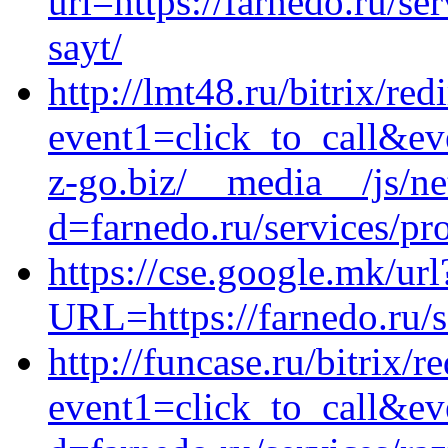
url=https://farnedo.ru/s
sayt/
http://lmt48.ru/bitrix/red
event1=click_to_call&ev
z-go.biz/__media__/js/n
d=farnedo.ru/services/p
https://cse.google.mk/url
URL=https://farnedo.ru/s
http://funcase.ru/bitrix/r
event1=click_to_call&ev