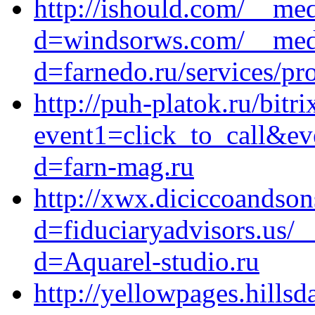
http://ishould.com/__med
d=windsorws.com/__medi
d=farnedo.ru/services/p
http://puh-platok.ru/bitri
event1=click_to_call&e
d=farn-mag.ru
http://xwx.diciccoandso
d=fiduciaryadvisors.us/_
d=Aquarel-studio.ru
http://yellowpages.hills