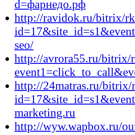
d=фарнедо.рф
http://ravidok.ru/bitrix/r
id=17&site_id=s1&event1
seo/
http://avrora55.ru/bitrix/
event1=click_to_call&ev
http://24matras.ru/bitrix
id=17&site_id=s1&event
marketing.ru
http://wyw.wapbox.ru/out