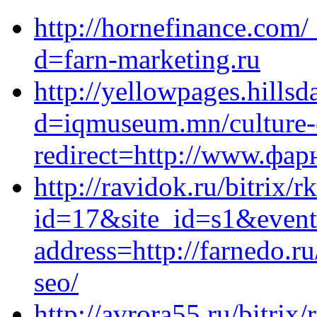
http://hornefinance.com/
d=farn-marketing.ru
http://yellowpages.hills
d=iqmuseum.mn/culture-
redirect=http://www.фар
http://ravidok.ru/bitrix/r
id=17&site_id=s1&event
address=http://farnedo.r
seo/
http://avrora55.ru/bitrix/