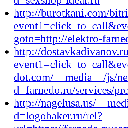
http://burotkani.com/bitr
event1=click_to_call&ev
goto=http://elektro-farne
http://dostavkadivanov.ru
event1=click_to_call&e
dot.com/__media__/js/ne
d=farnedo.ru/services/p
http://nagelusa.us/__med
d=logobaker.ru/rel?