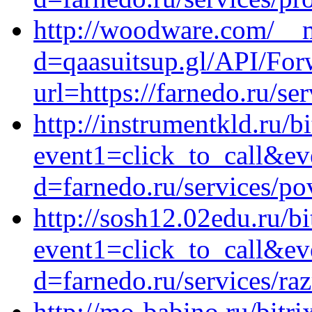
http://woodware.com/__m
d=qaasuitsup.gl/API/Fo
url=https://farnedo.ru/se
http://instrumentkld.ru/bi
event1=click_to_call&e
d=farnedo.ru/services/po
http://sosh12.02edu.ru/bi
event1=click_to_call&ev
d=farnedo.ru/services/ra
http://mo-babino.ru/bitri