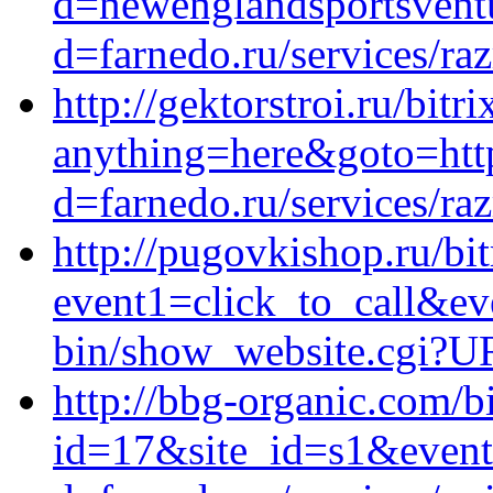
d=newenglandsportsventu
d=farnedo.ru/services/ra
http://gektorstroi.ru/bitr
anything=here&goto=http
d=farnedo.ru/services/ra
http://pugovkishop.ru/bit
event1=click_to_call&e
bin/show_website.cgi?U
http://bbg-organic.com/bi
id=17&site_id=s1&event