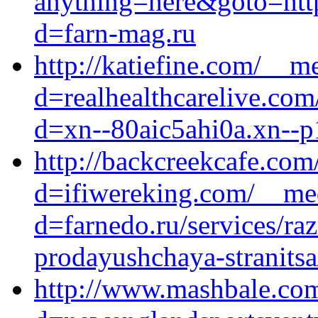
anything=here&goto=http
d=farn-mag.ru
http://katiefine.com/__m
d=realhealthcarelive.co
d=xn--80aic5ahi0a.xn--p
http://backcreekcafe.co
d=ifiwereking.com/__med
d=farnedo.ru/services/ra
prodayushchaya-stranitsa
http://www.mashbale.com