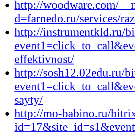
http://woodware.com/__m
d=farnedo.ru/services/ra
http://instrumentkld.ru/bi
event1=click_to_call&ev
effektivnost/
http://sosh12.02edu.ru/bi
event1=click_to_call&ev
sayty/
http://mo-babino.ru/bitri
id=17&site_id=s1&event1