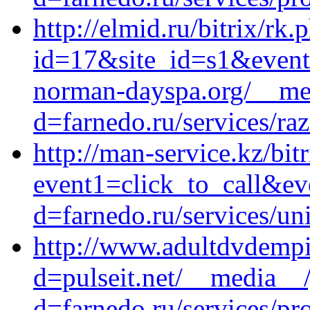
http://elmid.ru/bitrix/rk.
id=17&site_id=s1&event
norman-dayspa.org/__med
d=farnedo.ru/services/ra
http://man-service.kz/bitr
event1=click_to_call&ev
d=farnedo.ru/services/un
http://www.adultdvdempi
d=pulseit.net/__media__/
d=farnedo.ru/services/p