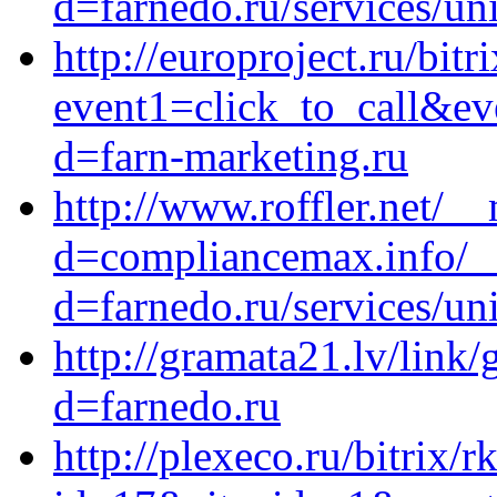
d=farnedo.ru/services/un
http://europroject.ru/bitr
event1=click_to_call&ev
d=farn-marketing.ru
http://www.roffler.net/_
d=compliancemax.info/__
d=farnedo.ru/services/un
http://gramata21.lv/lin
d=farnedo.ru
http://plexeco.ru/bitrix/r