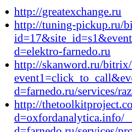
http://greatexchange.ru
http://tuning-pickup.ru/b
id=17&site_id=s1&event1
d=elektro-farnedo.ru
http://skanword.ru/bitrix
event1=click_to_call&ev
d=farnedo.ru/services/ra
http://thetoolkitproject
d=oxfordanalytica.info/
d=farnedo.ru/services/p