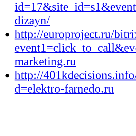
id=17&site_id=s1&event1
dizayn/
http://europroject.ru/bitr
event1=click_to_call&ev
marketing.ru
http://401kdecisions.inf
d=elektro-farnedo.ru