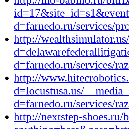
id=17&site_id=s1&event
d=farnedo.ru/services/p
http://wealthsimulator.u
d=delawarefederallitigat
d=farnedo.ru/services/ra
http://www.hitecrobotic
d=locustusa.us/__media_
d=farnedo.ru/services/ra
http://nextstep-shoes.ru/b