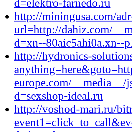
d=elektro-farnedo.ru
http://miningusa.com/adr
url=http://dahiz.com/__m
d=xn--80aic5ahi0a.xn--p
http://hydronics-solutions
anything=here&goto=http
europe.com/__media__/js
d=sexshop-ideal.ru
http://voshod-mari.ru/bit
event1=click_to_call&ev