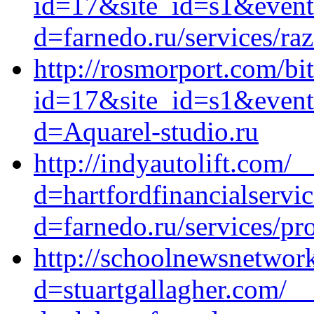
id=17&site_id=s1&event1
d=farnedo.ru/services/ra
http://rosmorport.com/bit
id=17&site_id=s1&event1
d=Aquarel-studio.ru
http://indyautolift.com/
d=hartfordfinancialservi
d=farnedo.ru/services/p
http://schoolnewsnetwor
d=stuartgallagher.com/_