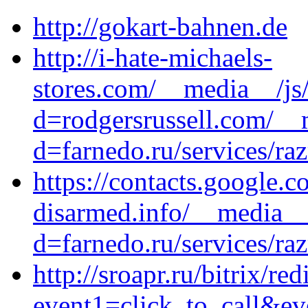
http://gokart-bahnen.de
http://i-hate-michaels-
stores.com/__media__/js
d=rodgersrussell.com/__
d=farnedo.ru/services/ra
https://contacts.google.c
disarmed.info/__media__
d=farnedo.ru/services/ra
http://sroapr.ru/bitrix/red
event1=click_to_call&ev