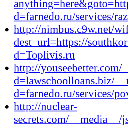
anything=here&goto=https
d=farnedo.ru/services/ra
http://nimbus.c9w.net/wi
dest_url=https://southko
d=Toplivis.ru
http://youseebetter.com/
d=lawschoolloans.biz/__
d=farnedo.ru/services/po
http://nuclear-
secrets.com/__media__/j