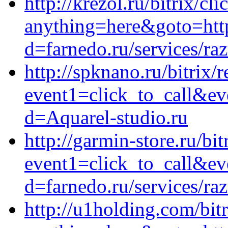
http://krezol.ru/bitrix/cl
anything=here&goto=http
d=farnedo.ru/services/ra
http://spknano.ru/bitrix/r
event1=click_to_call&e
d=Aquarel-studio.ru
http://garmin-store.ru/bit
event1=click_to_call&ev
d=farnedo.ru/services/ra
http://u1holding.com/bitr