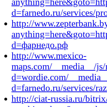
anything=here&goto=https
d=farnedo.ru/services/p
http://www.zepterbank.by
anything=here&goto=http
d=фарнедо.рф
http://www.mexico-
maps.com/__media__/js/
d=wordie.com/__media__
d=farnedo.ru/services/ra
http://ciat-russia.ru/bitri