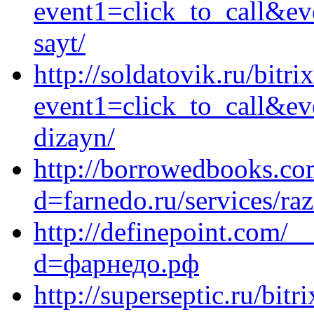
event1=click_to_call&ev
sayt/
http://soldatovik.ru/bitri
event1=click_to_call&ev
dizayn/
http://borrowedbooks.co
d=farnedo.ru/services/ra
http://definepoint.com/_
d=фарнедо.рф
http://superseptic.ru/bitr