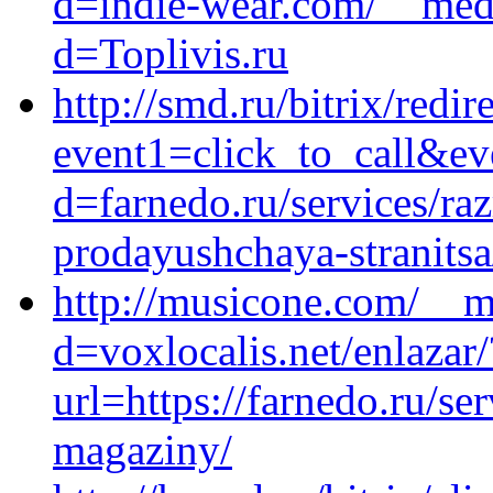
d=indie-wear.com/__medi
d=Toplivis.ru
http://smd.ru/bitrix/redir
event1=click_to_call&ev
d=farnedo.ru/services/ra
prodayushchaya-stranitsa
http://musicone.com/__m
d=voxlocalis.net/enlazar/
url=https://farnedo.ru/se
magaziny/