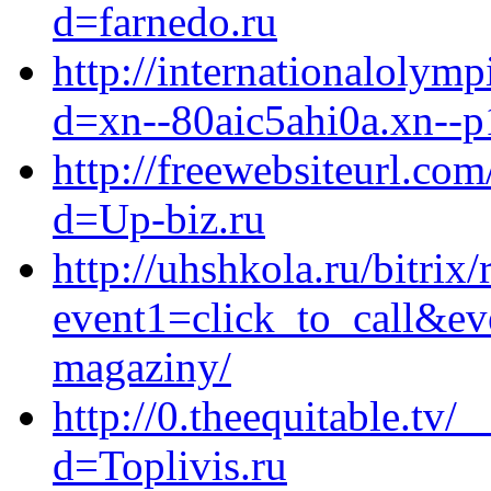
d=farnedo.ru
http://internationalolym
d=xn--80aic5ahi0a.xn--p
http://freewebsiteurl.co
d=Up-biz.ru
http://uhshkola.ru/bitrix/
event1=click_to_call&ev
magaziny/
http://0.theequitable.tv
d=Toplivis.ru