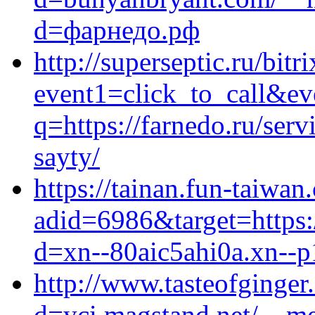
d=фарнедо.рф
http://superseptic.ru/bitr
event1=click_to_call&ev
q=https://farnedo.ru/ser
sayty/
https://tainan.fun-taiwa
adid=6986&target=https:
d=xn--80aic5ahi0a.xn--p
http://www.tasteofginge
d=yci.magstand.net/__me