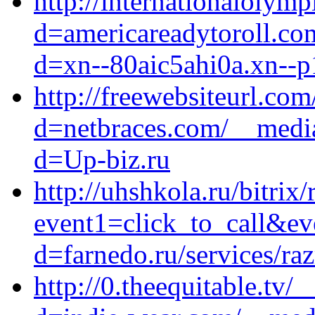
http://internationalolym
d=americareadytoroll.co
d=xn--80aic5ahi0a.xn--p
http://freewebsiteurl.co
d=netbraces.com/__media
d=Up-biz.ru
http://uhshkola.ru/bitrix/
event1=click_to_call&ev
d=farnedo.ru/services/ra
http://0.theequitable.tv