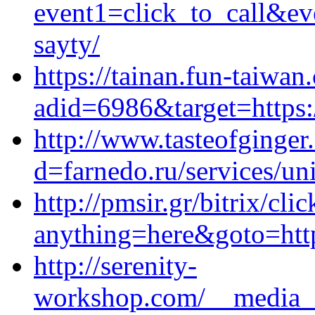
event1=click_to_call&ev
sayty/
https://tainan.fun-taiwa
adid=6986&target=https:
http://www.tasteofginge
d=farnedo.ru/services/un
http://pmsir.gr/bitrix/cli
anything=here&goto=http
http://serenity-
workshop.com/__media__