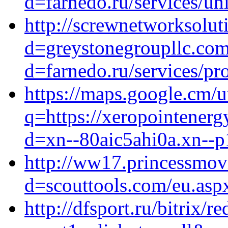
d=farnedo.ru/services/un
http://screwnetworksolut
d=greystonegroupllc.com
d=farnedo.ru/services/p
https://maps.google.cm/u
q=https://xeropointener
d=xn--80aic5ahi0a.xn--p
http://ww17.princessmov
d=scouttools.com/eu.asp
http://dfsport.ru/bitrix/r