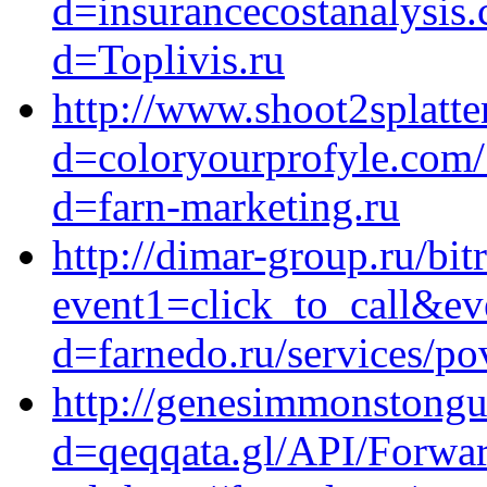
d=insurancecostanalysis
d=Toplivis.ru
http://www.shoot2splatte
d=coloryourprofyle.com/
d=farn-marketing.ru
http://dimar-group.ru/bit
event1=click_to_call&ev
d=farnedo.ru/services/po
http://genesimmonstongu
d=qeqqata.gl/API/Forwa