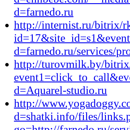
d=farnedo.ru
http://internist.ru/bitrix/
id=17&site_id=s1&event
d=farnedo.ru/services/p
http://turovmilk.by/bitrix
event1=click_to_call&ev
d=Aquarel-studio.ru
http://www.yogadoggy.c
d=shatki.info/files/links
go=http://farnedo.ru/ser