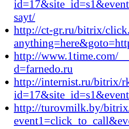
id=17&site_id=s1&event1
sayt/
http://ct-gr.ru/bitrix/clic
anything=here&goto=http
http://www.1time.com/__
d=farnedo.ru
http://internist.ru/bitrix/
id=17&site_id=s1&event1
http://turovmilk.by/bitrix
event1=click_to_call&e