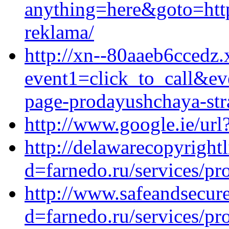
anything=here&goto=http
reklama/
http://xn--80aaeb6ccedz.x
event1=click_to_call&ev
page-prodayushchaya-stra
http://www.google.ie/url?
http://delawarecopyright
d=farnedo.ru/services/p
http://www.safeandsecur
d=farnedo.ru/services/p