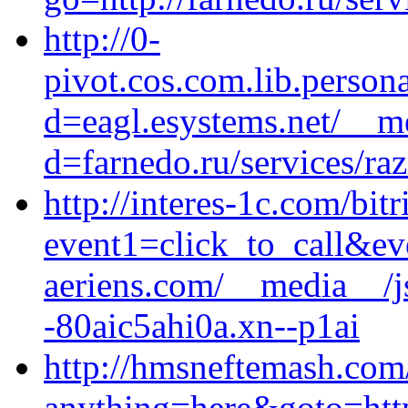
http://0-
pivot.cos.com.lib.perso
d=eagl.esystems.net/__m
d=farnedo.ru/services/ra
http://interes-1c.com/bitr
event1=click_to_call&e
aeriens.com/__media__/j
-80aic5ahi0a.xn--p1ai
http://hmsneftemash.com/
anything=here&goto=http