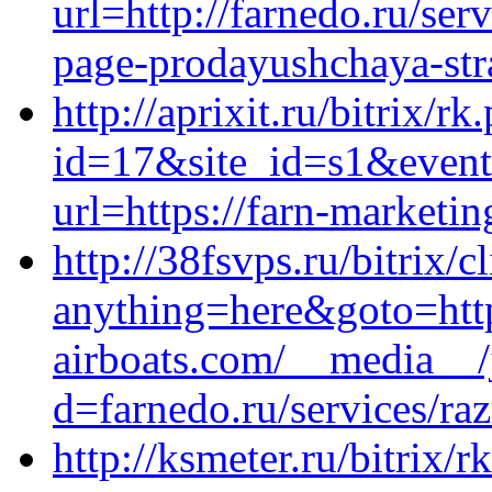
url=http://farnedo.ru/ser
page-prodayushchaya-stra
http://aprixit.ru/bitrix/rk
id=17&site_id=s1&event1
url=https://farn-marketin
http://38fsvps.ru/bitrix/c
anything=here&goto=http
airboats.com/__media__/
d=farnedo.ru/services/ra
http://ksmeter.ru/bitrix/r