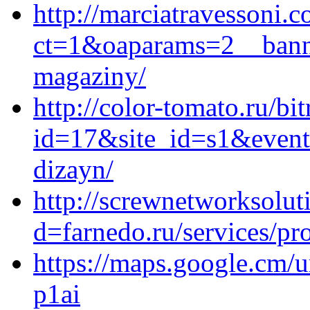
http://marciatravessoni.
ct=1&oaparams=2__banne
magaziny/
http://color-tomato.ru/bit
id=17&site_id=s1&event1
dizayn/
http://screwnetworksolut
d=farnedo.ru/services/p
https://maps.google.cm/u
p1ai