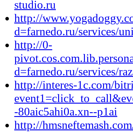
studio.ru
http://www.yogadoggy.c
d=farnedo.ru/services/un
http://0-
pivot.cos.com.lib.perso
d=farnedo.ru/services/ra
http://interes-1c.com/bitr
event1=click_to_call&e
-80aic5ahi0a.xn--p1ai
http://hmsneftemash.com/