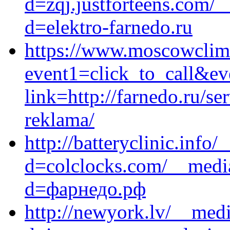
d=zqj.justforteens.com/_
d=elektro-farnedo.ru
https://www.moscowclimat
event1=click_to_call&e
link=http://farnedo.ru/s
reklama/
http://batteryclinic.info
d=colclocks.com/__media
d=фарнедо.рф
http://newyork.lv/__medi