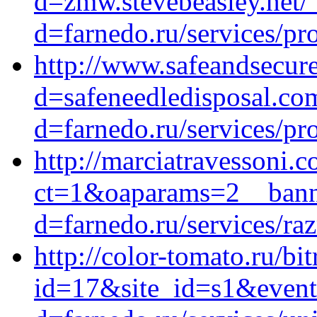
d=zmw.stevebeasley.net/
d=farnedo.ru/services/p
http://www.safeandsecur
d=safeneedledisposal.co
d=farnedo.ru/services/p
http://marciatravessoni.
ct=1&oaparams=2__banne
d=farnedo.ru/services/ra
http://color-tomato.ru/bit
id=17&site_id=s1&event