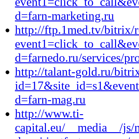
event1=click_to_call&ev
d=farn-marketing.ru
http://ftp.1med.tv/bitrix/
event1=click_to_call&ev
d=farnedo.ru/services/p
http://talant-gold.ru/bitr
id=17&site_id=s1&event1
d=farn-mag.ru
http://www.ti-
capital.eu/__media__/js/