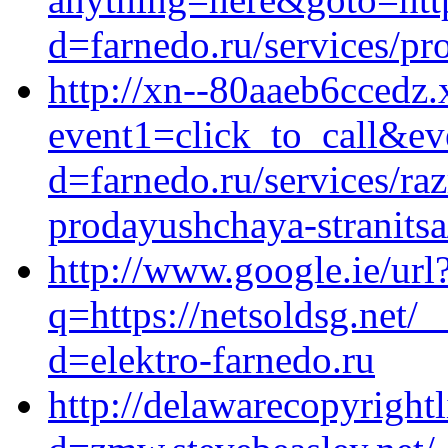
d=farnedo.ru/services/p
http://xn--80aaeb6ccedz.x
event1=click_to_call&ev
d=farnedo.ru/services/ra
prodayushchaya-stranitsa
http://www.google.ie/url
q=https://netsoldsg.net/
d=elektro-farnedo.ru
http://delawarecopyright