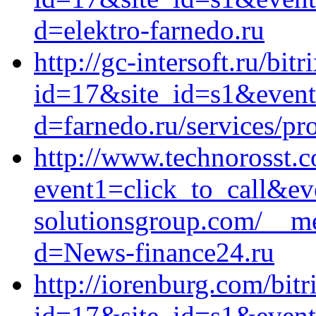
d=elektro-farnedo.ru
http://gc-intersoft.ru/bitr
id=17&site_id=s1&event
d=farnedo.ru/services/p
http://www.technorosst.c
event1=click_to_call&ev
solutionsgroup.com/__me
d=News-finance24.ru
http://iorenburg.com/bitr
id=17&site_id=s1&event1