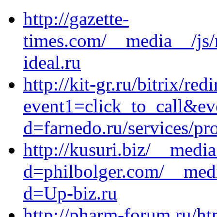
http://gazette-
times.com/__media__/js/
ideal.ru
http://kit-gr.ru/bitrix/red
event1=click_to_call&ev
d=farnedo.ru/services/p
http://kusuri.biz/__medi
d=philbolger.com/__medi
d=Up-biz.ru
http://pharm-forum.ru/ht