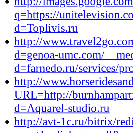
http://images.google.com
q=https://unitelevision.
d=Toplivis.ru
http://www.travel2go.co
d=genoa-umc.com/__medi
d=farnedo.ru/services/p
http://www.horseridesan
URL=http://burnhampartn
d=Aquarel-studio.ru
http://avt-1c.ru/bitrix/re