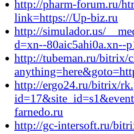
http://pharm-forum.ru/ht
link=https://Up-biz.ru
http://simulador.us/__me
d=xn--80aic5ahi0a.xn--p
http://tubeman.ru/bitrix/
anything=here&goto=htt
http://ergo24.ru/bitrix/rk
id=17&site_id=s1&event
farnedo.ru
http://gc-intersoft.ru/bitr