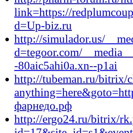
link=https://redplumcou
d=Up-biz.ru
http://simulador.us/__me
d=tegoor.com/__media__/
-80aic5ahi0a.xn--p1ai
http://tubeman.ru/bitrix/
anything=here&goto=https
фарнедо.рф
http://ergo24.ru/bitrix/rk
id=17&site_id=s1&event