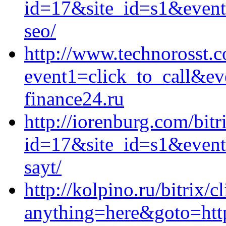
id=17&site_id=s1&event1
seo/
http://www.technorosst.c
event1=click_to_call&e
finance24.ru
http://iorenburg.com/bitr
id=17&site_id=s1&event1
sayt/
http://kolpino.ru/bitrix/c
anything=here&goto=http