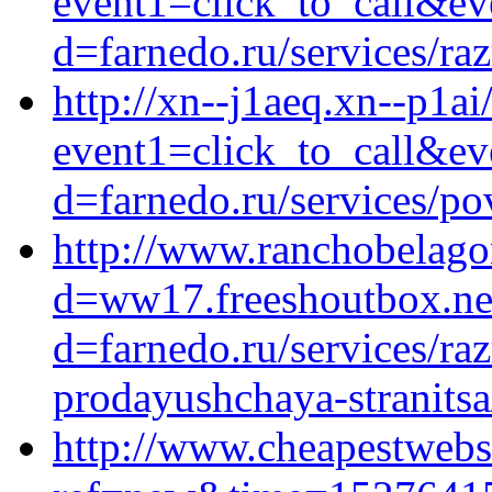
event1=click_to_call&ev
d=farnedo.ru/services/ra
http://xn--j1aeq.xn--p1ai/
event1=click_to_call&ev
d=farnedo.ru/services/po
http://www.ranchobelagon
d=ww17.freeshoutbox.net
d=farnedo.ru/services/ra
prodayushchaya-stranitsa
http://www.cheapestwebs