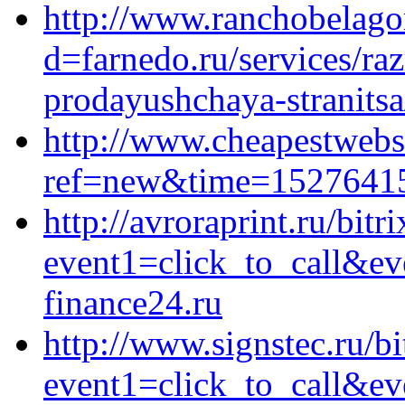
http://www.ranchobelagon
d=farnedo.ru/services/ra
prodayushchaya-stranitsa
http://www.cheapestwebs
ref=new&time=152764158
http://avroraprint.ru/bitr
event1=click_to_call&e
finance24.ru
http://www.signstec.ru/bi
event1=click_to_call&e