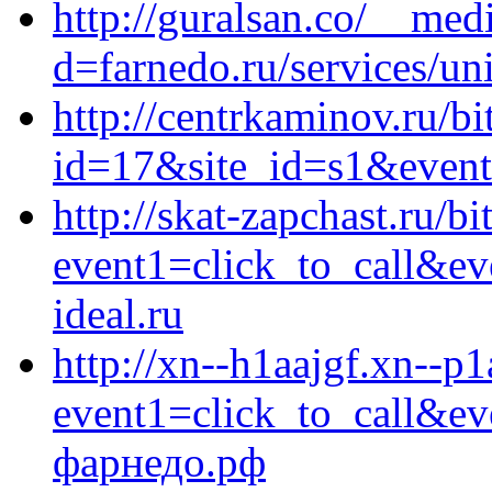
http://guralsan.co/__med
d=farnedo.ru/services/un
http://centrkaminov.ru/bi
id=17&site_id=s1&event1
http://skat-zapchast.ru/bi
event1=click_to_call&e
ideal.ru
http://xn--h1aajgf.xn--p1a
event1=click_to_call&e
фарнедо.рф