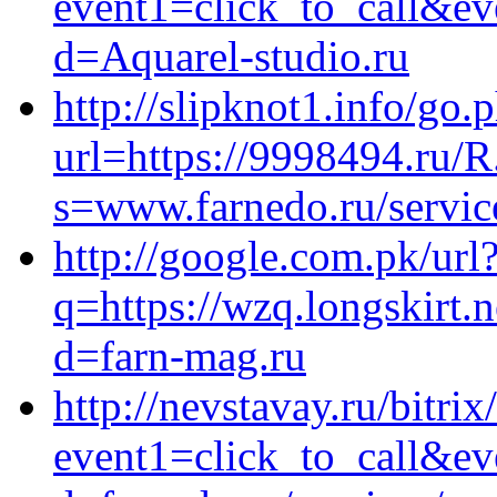
event1=click_to_call&ev
d=Aquarel-studio.ru
http://slipknot1.info/go.
url=https://9998494.ru/R
s=www.farnedo.ru/servic
http://google.com.pk/url
q=https://wzq.longskirt.
d=farn-mag.ru
http://nevstavay.ru/bitrix
event1=click_to_call&e