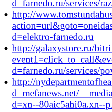
d=farnedo.ru/services/ra
http://www.tomstundahusi
action=url&goto=oneidas
d=elektro-farnedo.ru
http://galaxystore.ru/bitr
event1=click_to_call&ev
d=farnedo.ru/services/po
http://nydepartmentofhea
d=mefanews.net/__media_
d=xn--80aic5ahi0a.xn--p