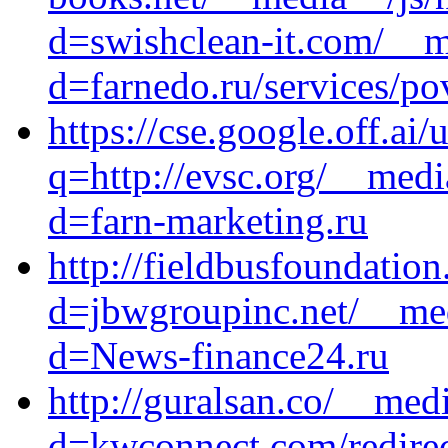
d=swishclean-it.com/__m
d=farnedo.ru/services/po
https://cse.google.off.ai/u
q=http://evsc.org/__medi
d=farn-marketing.ru
http://fieldbusfoundatio
d=jbwgroupinc.net/__med
d=News-finance24.ru
http://guralsan.co/__med
d=kwconnect.com/redire