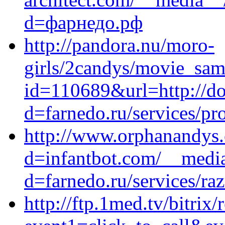
d=фарнедо.рф
http://pandora.nu/moro-
girls/2candys/movie_samp
id=110689&url=http://do
d=farnedo.ru/services/p
http://www.orphanandys.
d=infantbot.com/__media
d=farnedo.ru/services/ra
http://ftp.1med.tv/bitrix/