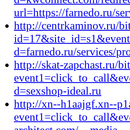
url=https://farnedo.ru/se
http://centrkaminov.ru/bi
id=17&site_id=s1&event
d=farnedo.ru/services/p
http://skat-zapchast.ru/bi
event1=click_to_call&e
d=sexshop-ideal.ru
http://xn--h1aajgf.xn--p1a
event1=click_to_call&e
architect.com/__media__