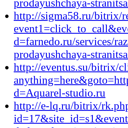
prodayushchaya-stranitsa
http://sigma58.ru/bitrix/
event1=click_to_call&ev
d=farnedo.ru/services/ra
prodayushchaya-stranitsa
http://eventus.su/bitrix/c
anything=here&goto=htt
d=Aquarel-studio.ru
http://e-lq.ru/bitrix/rk.ph
id=17&site_id=s1&event1