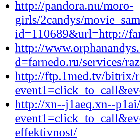
http://pandora.nu/moro-
girls/2candys/movie_samp
id=110689&url=http://fa
http://www.orphanandys.
d=farnedo.ru/services/ra
http://ftp.1med.tv/bitrix/
event1=click_to_call&ev
http://xn--j1aeq.xn--p1ai/
event1=click_to_call&ev
effektivnost/