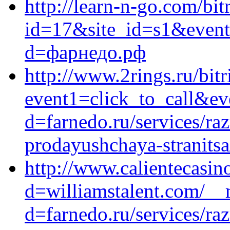
http://learn-n-go.com/bit
id=17&site_id=s1&event
d=фарнедо.рф
http://www.2rings.ru/bitr
event1=click_to_call&ev
d=farnedo.ru/services/ra
prodayushchaya-stranitsa
http://www.calientecasin
d=williamstalent.com/__
d=farnedo.ru/services/ra