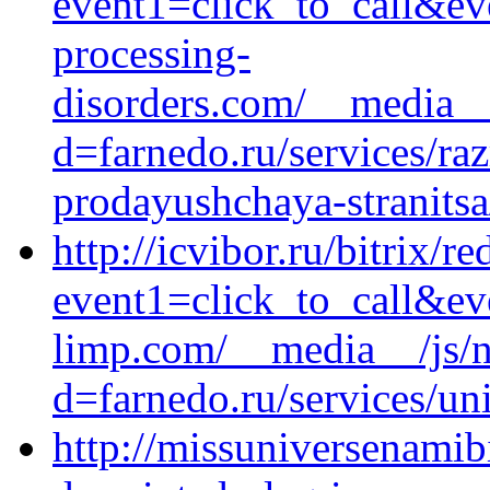
event1=click_to_call&e
processing-
disorders.com/__media__
d=farnedo.ru/services/ra
prodayushchaya-stranitsa
http://icvibor.ru/bitrix/re
event1=click_to_call&e
limp.com/__media__/js/n
d=farnedo.ru/services/un
http://missuniversenami