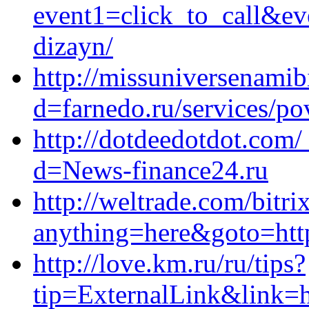
event1=click_to_call&ev
dizayn/
http://missuniversenami
d=farnedo.ru/services/po
http://dotdeedotdot.com
d=News-finance24.ru
http://weltrade.com/bitri
anything=here&goto=http
http://love.km.ru/ru/tips?
tip=ExternalLink&link=ht