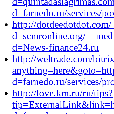
d=quintadaslagrimas.com
d=farnedo.ru/services/po
http://dotdeedotdot.com
d=scmronline.org/__medi
d=News-finance24.ru
http://weltrade.com/bitri
anything=here&goto=http
d=farnedo.ru/services/p
http://love.km.ru/ru/tips?
tip=ExternalLink&link=h