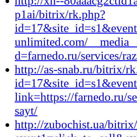
http://xn--80aaacg2ctid
p1ai/bitrix/rk.php?
id=17&site_id=s1&event
unlimited.com/__media__
d=farnedo.ru/services/ra
http://as-snab.ru/bitrix/r
id=17&site_id=s1&event
link=https://farnedo.ru/
sayt/
http://zubochist.ua/bitrix