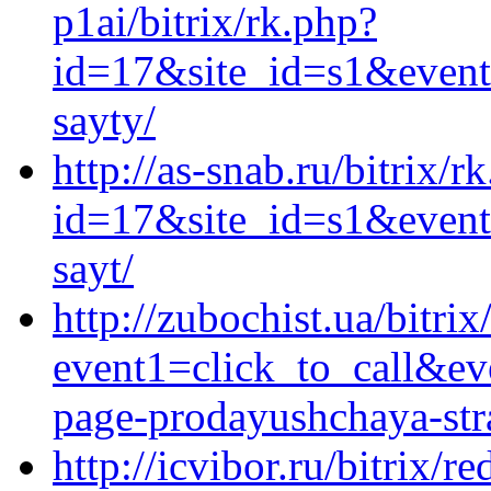
p1ai/bitrix/rk.php?
id=17&site_id=s1&event1
sayty/
http://as-snab.ru/bitrix/r
id=17&site_id=s1&event1
sayt/
http://zubochist.ua/bitrix
event1=click_to_call&ev
page-prodayushchaya-stra
http://icvibor.ru/bitrix/re