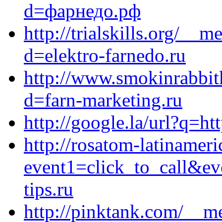
d=фарнедо.рф
http://trialskills.org/__
d=elektro-farnedo.ru
http://www.smokinrabbit
d=farn-marketing.ru
http://google.la/url?q=ht
http://rosatom-latinameri
event1=click_to_call&e
tips.ru
http://pinktank.com/__m