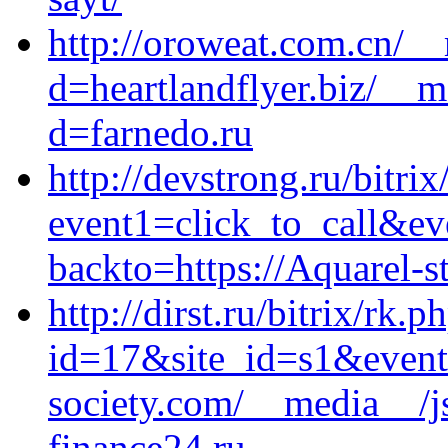
http://oroweat.com.cn/_
d=heartlandflyer.biz/__m
d=farnedo.ru
http://devstrong.ru/bitrix
event1=click_to_call&ev
backto=https://Aquarel-s
http://dirst.ru/bitrix/rk.p
id=17&site_id=s1&event
society.com/__media__/j
finance24.ru