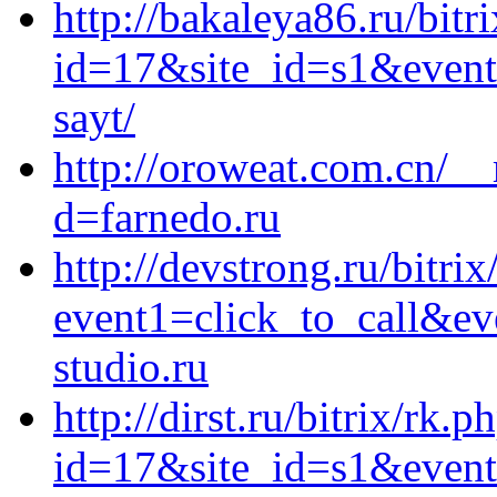
http://bakaleya86.ru/bitr
id=17&site_id=s1&event1
sayt/
http://oroweat.com.cn/_
d=farnedo.ru
http://devstrong.ru/bitrix
event1=click_to_call&e
studio.ru
http://dirst.ru/bitrix/rk.p
id=17&site_id=s1&event