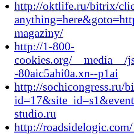
http://oktlife.ru/bitrix/cl
anything=here&goto=https
magaziny/
http://1-800-
cookies.org/__media__/j
-80aic5ahi0a.xn--p1ai
http://sochicongress.ru/b
id=17&site_id=s1&event
studio.ru
http://roadsidelogic.com