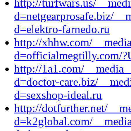
http://turfwars.us/__med
d=netgearprosafe.biz/__
d=elektro-farnedo.ru
http://xhhw.com/__media
d=officialmegtilly.com
http://1a1.com/__media_
d=doctor-care.biz/__medi
d=sexshop-ideal.ru
http://dotfurther.net/__
d=k2global.com/__media_