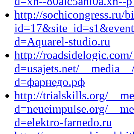
d=xn--80aic5ahi0a.xn--p
http://sochicongress.ru/b
id=17&site_id=s1&event1
d=Aquarel-studio.ru
http://roadsidelogic.com
d=usajets.net/__media__/
d=фарнедо.рф
http://trialskills.org/__
d=neueimpulse.org/__med
d=elektro-farnedo.ru