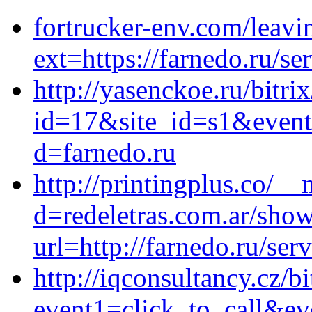
fortrucker-env.com/leavi
ext=https://farnedo.ru/se
http://yasenckoe.ru/bitri
id=17&site_id=s1&event
d=farnedo.ru
http://printingplus.co/_
d=redeletras.com.ar/show
url=http://farnedo.ru/ser
http://iqconsultancy.cz/bi
event1=click_to_call&ev