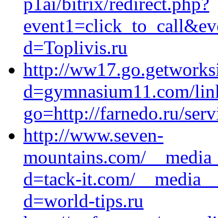
p1ai/bitrix/redirect.php?
event1=click_to_call&ev
d=Toplivis.ru
http://ww17.go.getworks
d=gymnasium11.com/lin
go=http://farnedo.ru/ser
http://www.seven-
mountains.com/__media__
d=tack-it.com/__media__
d=world-tips.ru