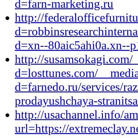
d=farn-marketing.ru
http://federalofficefurn
d=robbinsresearchinterna
d=xn--80aic5ahi0a.xn--p
http://susamsokagi.com/
d=losttunes.com/__media
d=farnedo.ru/services/ra
prodayushchaya-stranitsa
http://usachannel.info/
url=https://extremeclay.