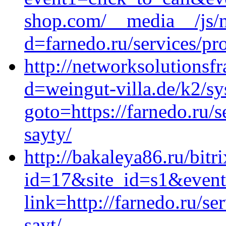
shop.com/__media__/js/n
d=farnedo.ru/services/p
http://networksolutionsf
d=weingut-villa.de/k2/sy
goto=https://farnedo.ru/
sayty/
http://bakaleya86.ru/bitr
id=17&site_id=s1&event
link=http://farnedo.ru/s
sayt/