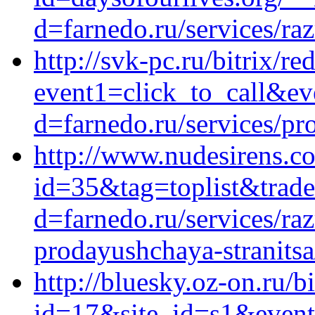
d=farnedo.ru/services/ra
http://svk-pc.ru/bitrix/re
event1=click_to_call&ev
d=farnedo.ru/services/p
http://www.nudesirens.co
id=35&tag=toplist&trade
d=farnedo.ru/services/ra
prodayushchaya-stranitsa
http://bluesky.oz-on.ru/b
id=17&site_id=s1&event