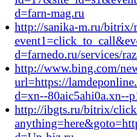
d=farn-mag.ru
http://sanika-m.ru/bitrix/
event1=click_to_call&ev
d=farnedo.ru/services/ra
http://www.bing.com/new
url=https://lamdeponlin
d=xn--80aic5ahi0a.xn--p
http://ibgts.ru/bitrix/clic
anything=here&goto=http
d=Up-biz.ru