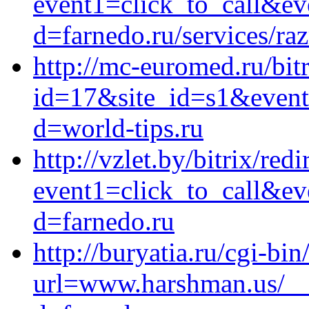
event1=click_to_call&ev
d=farnedo.ru/services/ra
http://mc-euromed.ru/bit
id=17&site_id=s1&event
d=world-tips.ru
http://vzlet.by/bitrix/red
event1=click_to_call&ev
d=farnedo.ru
http://buryatia.ru/cgi-bin
url=www.harshman.us/__