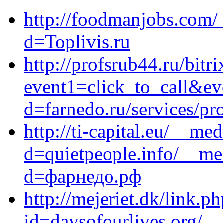
http://foodmanjobs.com/
d=Toplivis.ru
http://profsrub44.ru/bitri
event1=click_to_call&ev
d=farnedo.ru/services/p
http://ti-capital.eu/__me
d=quietpeople.info/__me
d=фарнедо.рф
http://mejeriet.dk/link.p
id=daysofourlives.org/_