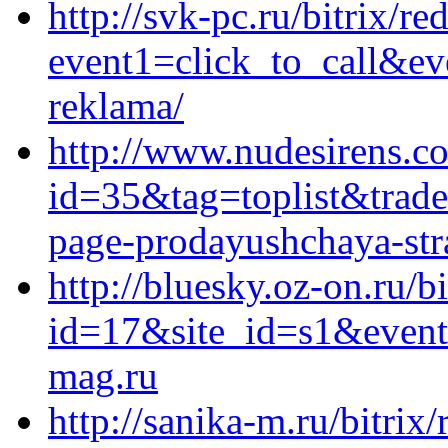
http://svk-pc.ru/bitrix/re
event1=click_to_call&ev
reklama/
http://www.nudesirens.co
id=35&tag=toplist&trade=
page-prodayushchaya-stra
http://bluesky.oz-on.ru/b
id=17&site_id=s1&event
mag.ru
http://sanika-m.ru/bitrix/