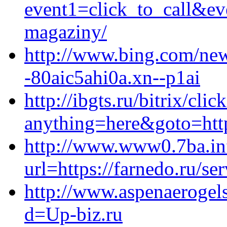
event1=click_to_call&ev
magaziny/
http://www.bing.com/news
-80aic5ahi0a.xn--p1ai
http://ibgts.ru/bitrix/clic
anything=here&goto=http
http://www.www0.7ba.in
url=https://farnedo.ru/se
http://www.aspenaerogel
d=Up-biz.ru