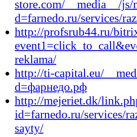
store.com/__media__/js/
d=farnedo.ru/services/ra
http://profsrub44.ru/bitri
event1=click_to_call&ev
reklama/
http://ti-capital.eu/__me
d=фарнедо.рф
http://mejeriet.dk/link.p
id=farnedo.ru/services/r
sayty/