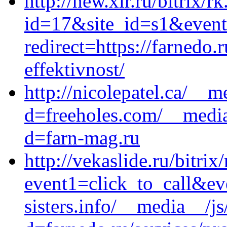
http://new.xlr.ru/bitrix/r
id=17&site_id=s1&event1
redirect=https://farnedo
effektivnost/
http://nicolepatel.ca/__
d=freeholes.com/__media
d=farn-mag.ru
http://vekaslide.ru/bitrix
event1=click_to_call&e
sisters.info/__media__/j