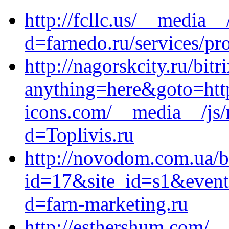
http://fcllc.us/__media__
d=farnedo.ru/services/p
http://nagorskcity.ru/bitr
anything=here&goto=http
icons.com/__media__/js/
d=Toplivis.ru
http://novodom.com.ua/bi
id=17&site_id=s1&event1
d=farn-marketing.ru
http://esthershum.com/_