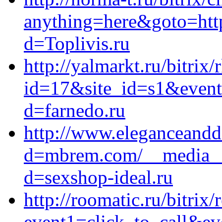
anything=here&goto=http
d=Toplivis.ru
http://yalmarkt.ru/bitrix/
id=17&site_id=s1&event1
d=farnedo.ru
http://www.eleganceandd
d=mbrem.com/__media__/
d=sexshop-ideal.ru
http://roomatic.ru/bitrix/
event1=click_to_call&ev