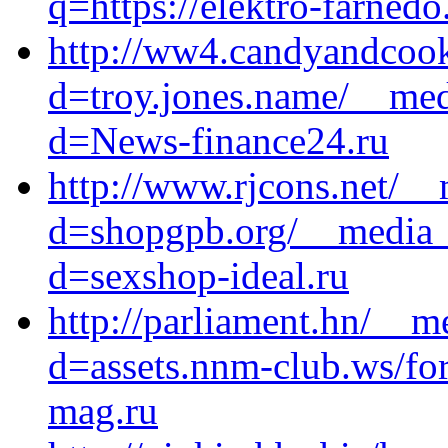
q=https://elektro-farnedo
http://ww4.candyandcook
d=troy.jones.name/__med
d=News-finance24.ru
http://www.rjcons.net/__
d=shopgpb.org/__media__
d=sexshop-ideal.ru
http://parliament.hn/__m
d=assets.nnm-club.ws/for
mag.ru