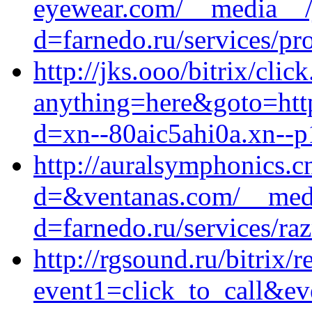
eyewear.com/__media__/j
d=farnedo.ru/services/p
http://jks.ooo/bitrix/clic
anything=here&goto=http
d=xn--80aic5ahi0a.xn--p
http://auralsymphonics.c
d=&ventanas.com/__medi
d=farnedo.ru/services/ra
http://rgsound.ru/bitrix/r
event1=click_to_call&ev