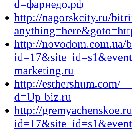
d=фарнедо.рф
http://nagorskcity.ru/bitr
anything=here&goto=https
http://novodom.com.ua/bi
id=17&site_id=s1&event
marketing.ru
http://esthershum.com/_
d=Up-biz.ru
http://gremyachenskoe.ru
id=17&site_id=s1&event1