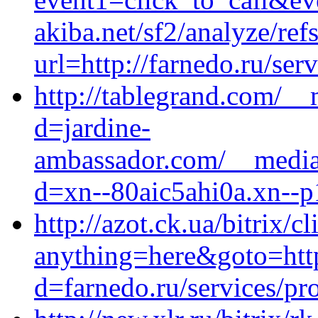
akiba.net/sf2/analyze/ref
url=http://farnedo.ru/ser
http://tablegrand.com/__
d=jardine-
ambassador.com/__media_
d=xn--80aic5ahi0a.xn--p
http://azot.ck.ua/bitrix/c
anything=here&goto=http
d=farnedo.ru/services/p