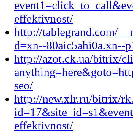
event1=click_to_call&ev
effektivnost/
http://tablegrand.com/__
d=xn--80aic5ahi0a.xn--p
http://azot.ck.ua/bitrix/c
anything=here&goto=http
seo/
http://new.xlr.ru/bitrix/r
id=17&site_id=s1&event
effektivnost/