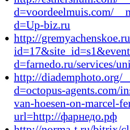
d=voordeelmuis.com/__m
d=Up-biz.ru
http://gremyachenskoe.ru
id=17&site_id=s1&event
d=farnedo.ru/services/un
http://diademphoto.org/
d=octopus-agents.com/ins
van-hoesen-on-marcel-fe
url=http://фарнедо.рф
http://norma-t.ru/bitrix/c