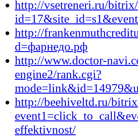
http://vsetreneri.ru/bitri
id=17&site_id=s1&event
http://frankenmuthcredit
d=фарнедо.рф
http://www.doctor-navi.c
engine2/rank.cgi?
mode=link&id=14979&url
http://beehiveltd.ru/bitri
event1=click_to_call&ev
effektivnost/