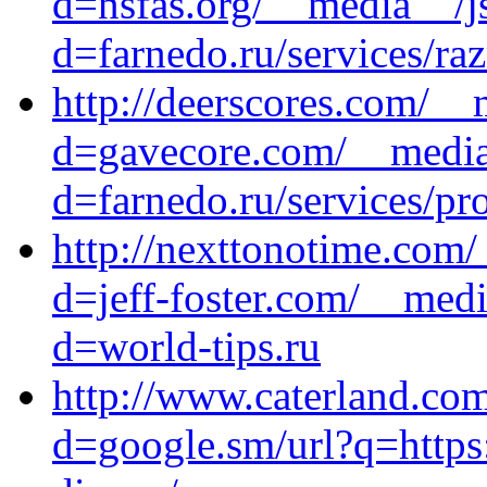
d=nsfas.org/__media__/j
d=farnedo.ru/services/ra
http://deerscores.com/__
d=gavecore.com/__media_
d=farnedo.ru/services/p
http://nexttonotime.com
d=jeff-foster.com/__medi
d=world-tips.ru
http://www.caterland.co
d=google.sm/url?q=https: