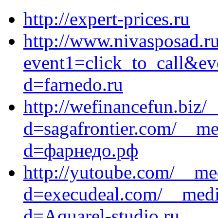
http://expert-prices.ru
http://www.nivasposad.ru/
event1=click_to_call&ev
d=farnedo.ru
http://wefinancefun.biz/
d=sagafrontier.com/__me
d=фарнедо.рф
http://yutoube.com/__me
d=execudeal.com/__media
d=Aquarel-studio.ru