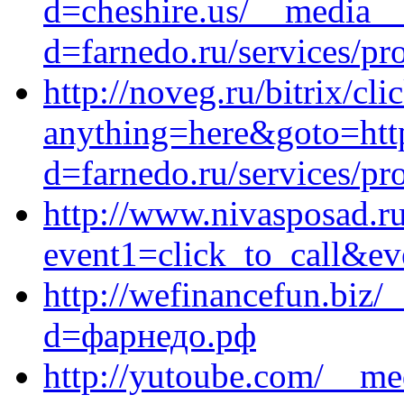
d=cheshire.us/__media__
d=farnedo.ru/services/p
http://noveg.ru/bitrix/cli
anything=here&goto=htt
d=farnedo.ru/services/p
http://www.nivasposad.ru/
event1=click_to_call&ev
http://wefinancefun.biz/
d=фарнедо.рф
http://yutoube.com/__me