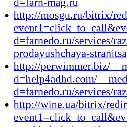
d=farn-mag.ru
http://mosgu.ru/bitrix/re
event1=click_to_call&ev
d=farnedo.ru/services/ra
prodayushchaya-stranitsa
http://perwimmer.biz/__
d=help4adhd.com/__medi
d=farnedo.ru/services/ra
http://wine.ua/bitrix/redi
event1=click_to_call&ev