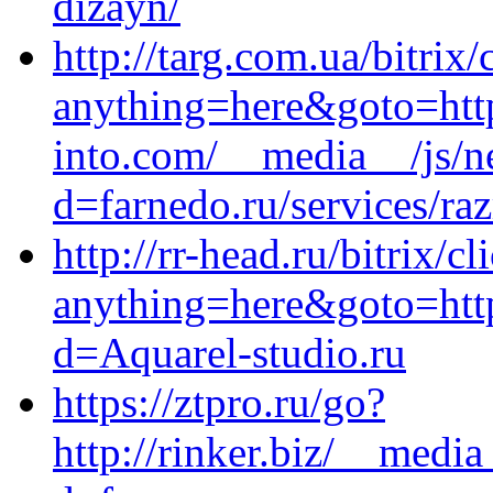
dizayn/
http://targ.com.ua/bitrix/
anything=here&goto=http
into.com/__media__/js/n
d=farnedo.ru/services/ra
http://rr-head.ru/bitrix/c
anything=here&goto=http
d=Aquarel-studio.ru
https://ztpro.ru/go?
http://rinker.biz/__medi