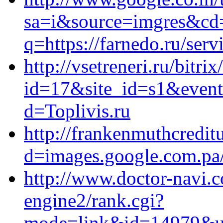
sa=i&source=imgres&c
q=https://farnedo.ru/serv
http://vsetreneri.ru/bitri
id=17&site_id=s1&event1
d=Toplivis.ru
http://frankenmuthcredit
d=images.google.com.pa/
http://www.doctor-navi.c
engine2/rank.cgi?
mode=link&id=14979&url