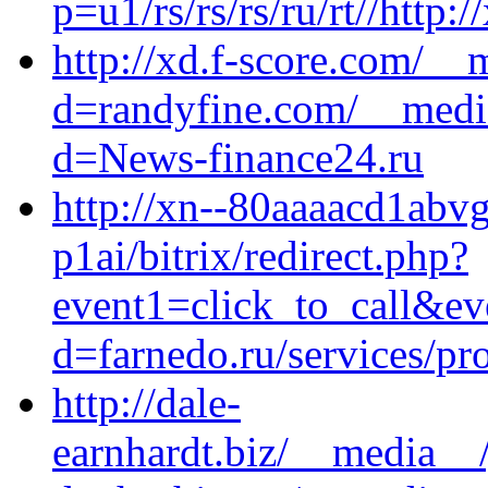
p=u1/rs/rs/rs/ru/rt//http:
http://xd.f-score.com/__
d=randyfine.com/__media
d=News-finance24.ru
http://xn--80aaaacd1abv
p1ai/bitrix/redirect.php?
event1=click_to_call&ev
d=farnedo.ru/services/p
http://dale-
earnhardt.biz/__media__/