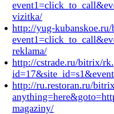
event1=click_to_call&ev
vizitka/
http://yug-kubanskoe.ru/b
event1=click_to_call&ev
reklama/
http://cstrade.ru/bitrix/r
id=17&site_id=s1&event1
http://ru.restoran.ru/bitr
anything=here&goto=https
magaziny/