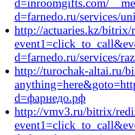
d=inroomgifts.com/__med
d=farnedo.ru/services/un
http://actuaries.kz/bitrix
event1=click_to_call&e
d=farnedo.ru/services/ra
http://turochak-altai.ru/b
anything=here&goto=http
d=фарнедо.рф
http://vmv3.ru/bitrix/red
event1=click_to_call&e