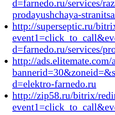
d=farnedo.ru/services/ra
prodayushchaya-stranitsa
http://superseptic.ru/bitr
event1=click_to_call&ev
d=farnedo.ru/services/p
http://ads.elitemate.com/
bannerid=30&zoneid=&sou
d=elektro-farnedo.ru
http://zip58.ru/bitrix/red
event1=click_to_call&e