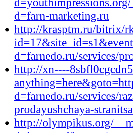
d=youthimpressions.org/
d=farn-marketing.ru
http://krasptm.ru/bitrix/r
id=17&site_id=s1&event
d=farnedo.ru/services/p
http://xn----8sbfl0cgcdn5
anything=here&goto=http
d=farnedo.ru/services/ra
prodayushchaya-stranitsa
http://olympikus.org/__m