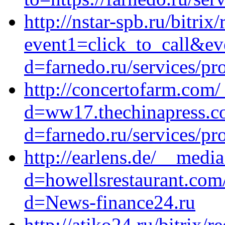
http://nstar-spb.ru/bitrix
event1=click_to_call&ev
d=farnedo.ru/services/p
http://concertofarm.com
d=ww17.thechinapress.c
d=farnedo.ru/services/p
http://earlens.de/__medi
d=howellsrestaurant.com
d=News-finance24.ru
http://atiko24.ru/bitrix/r