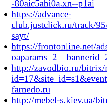
-80aic5ahi0a.xn--p1ai
https://advance-
club.justclick.ru/trac
sayt/
https://frontonline.net/
oaparams=2__bannerid=23
http://zavodbio.ru/bitrix
id=17&site_id=s1&event
farnedo.ru
http://mebel-s.kiev.ua/bit