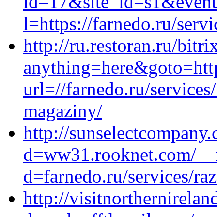
id=17&site_id=s1&event1
l=https://farnedo.ru/serv
http://ru.restoran.ru/bitr
anything=here&goto=http
url=//farnedo.ru/services
magaziny/
http://sunselectcompany
d=ww31.rooknet.com/__m
d=farnedo.ru/services/ra
http://visitnorthernirel