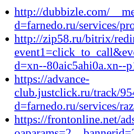
http://dubbizle.com/__me
d=farnedo.ru/services/p
http://zip58.ru/bitrix/red
event1=click_to_call&ev
d=xn--80aic5ahi0a.xn--p
https://advance-
club.justclick.ru/trac
d=farnedo.ru/services/ra
https://frontonline.net/
oaparams=2__bannerid=2