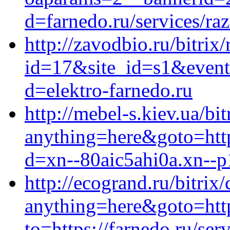
d=farnedo.ru/services/ra
http://zavodbio.ru/bitrix
id=17&site_id=s1&event1
d=elektro-farnedo.ru
http://mebel-s.kiev.ua/bit
anything=here&goto=http
d=xn--80aic5ahi0a.xn--p
http://ecogrand.ru/bitrix/
anything=here&goto=htt
to=https://farnedo.ru/ser