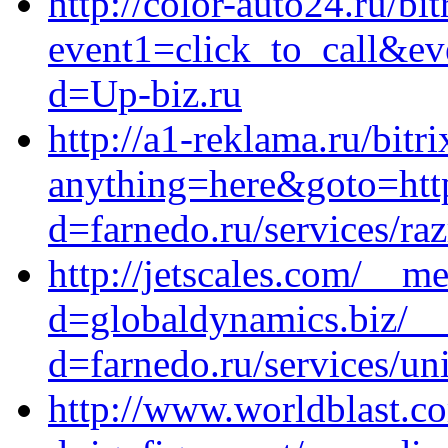
http://color-auto24.ru/bit
event1=click_to_call&ev
d=Up-biz.ru
http://a1-reklama.ru/bitri
anything=here&goto=http
d=farnedo.ru/services/ra
http://jetscales.com/__m
d=globaldynamics.biz/__
d=farnedo.ru/services/un
http://www.worldblast.c