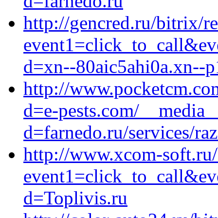
d=farnedo.ru
http://gencred.ru/bitrix/r
event1=click_to_call&ev
d=xn--80aic5ahi0a.xn--p
http://www.pocketcm.com
d=e-pests.com/__media__
d=farnedo.ru/services/ra
http://www.xcom-soft.ru/b
event1=click_to_call&ev
d=Toplivis.ru