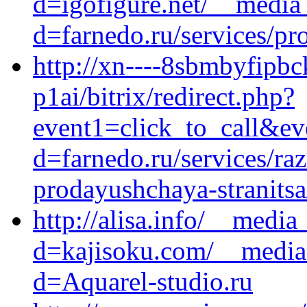
d=igofigure.net/__media
d=farnedo.ru/services/p
http://xn----8sbmbyfipbck
p1ai/bitrix/redirect.php?
event1=click_to_call&ev
d=farnedo.ru/services/ra
prodayushchaya-stranitsa
http://alisa.info/__media
d=kajisoku.com/__media_
d=Aquarel-studio.ru