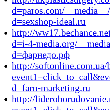
d=paros.com/__media__/j
d=sexshop-ideal.ru
http://ww17.bechance.ne
d=i-4-media.org/__media
d=фарнедо.рф
http://softonline.com.ua/b
event1=click_to_call&e
d=farn-marketing.ru
http://lideroborudovanie.
event1=click_to_call&ev