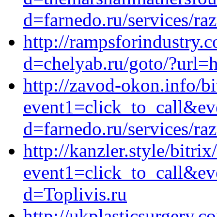
d=farnedo.ru/services/ra
http://rampsforindustry.
d=chelyab.ru/goto/?url=h
http://zavod-okon.info/bi
event1=click_to_call&e
d=farnedo.ru/services/ra
http://kanzler.style/bitrix
event1=click_to_call&e
d=Toplivis.ru
http://ukplasticsurgery.