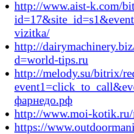
http://www.aist-k.com/bi
id=17&site_id=s1&event1
vizitka/
http://dairymachinery.bi
d=world-tips.ru
http://melody.su/bitrix/re
event1=click_to_call&e
фарнедо.рф
http://www.moi-kotik.ru/r
https://www.outdoormani