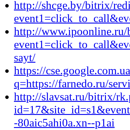
http://shcge.by/bitrix/red
event1=click_to_call&ev
http://www.ipoonline.ru/b
event1=click_to_call&ev
sayt/
https://cse.google.com.ua
q=https://farnedo.ru/serv
http://slavsat.ru/bitrix/rk
id=17&site_id=s1&event
-80aic5ahi0a.xn--p1ai