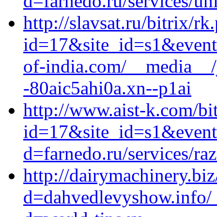
d=farnedo.ru/services/un
http://slavsat.ru/bitrix/rk
id=17&site_id=s1&event
of-india.com/__media__/
-80aic5ahi0a.xn--p1ai
http://www.aist-k.com/bi
id=17&site_id=s1&event
d=farnedo.ru/services/ra
http://dairymachinery.bi
d=dahvedlevyshow.info/_