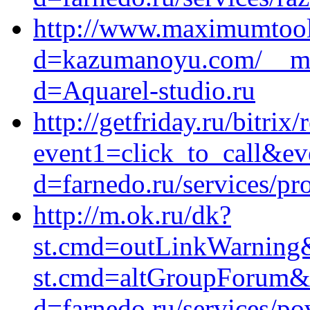
http://www.maximumtools
d=kazumanoyu.com/__med
d=Aquarel-studio.ru
http://getfriday.ru/bitrix/
event1=click_to_call&ev
d=farnedo.ru/services/p
http://m.ok.ru/dk?
st.cmd=outLinkWarning&s
st.cmd=altGroupForum&
d=farnedo.ru/services/po