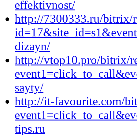
effektivnost/
http://7300333.ru/bitrix/
id=17&site_id=s1&event1
dizayn/
http://vtop10.pro/bitrix/r
event1=click_to_call&ev
sayty/
http://it-favourite.com/bi
event1=click_to_call&e
tips.ru