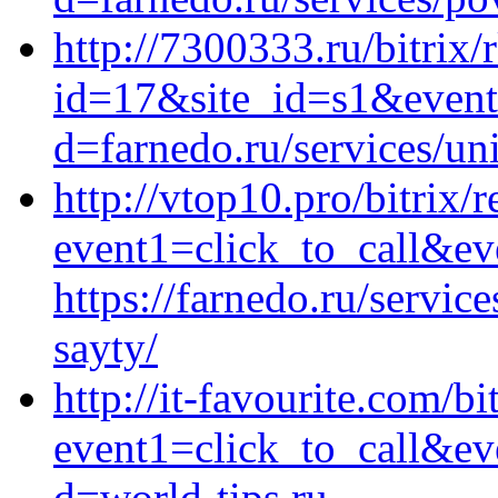
http://7300333.ru/bitrix/
id=17&site_id=s1&event1
d=farnedo.ru/services/un
http://vtop10.pro/bitrix/r
event1=click_to_call&e
https://farnedo.ru/servic
sayty/
http://it-favourite.com/bi
event1=click_to_call&ev
d=world-tips.ru