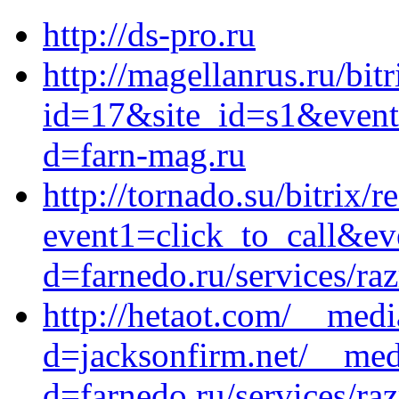
http://ds-pro.ru
http://magellanrus.ru/bit
id=17&site_id=s1&event1
d=farn-mag.ru
http://tornado.su/bitrix/r
event1=click_to_call&ev
d=farnedo.ru/services/ra
http://hetaot.com/__medi
d=jacksonfirm.net/__med
d=farnedo.ru/services/ra