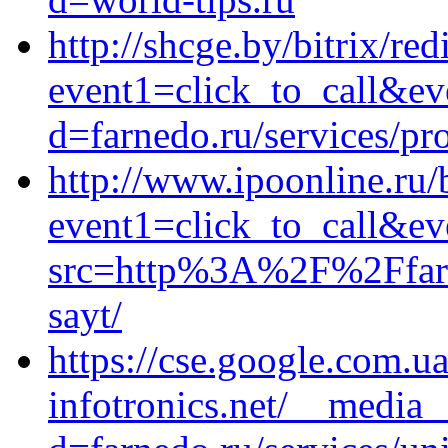
http://shcge.by/bitrix/red
event1=click_to_call&ev
d=farnedo.ru/services/p
http://www.ipoonline.ru/b
event1=click_to_call&ev
src=http%3A%2F%2Ffarne
sayt/
https://cse.google.com.ua
infotronics.net/__media_