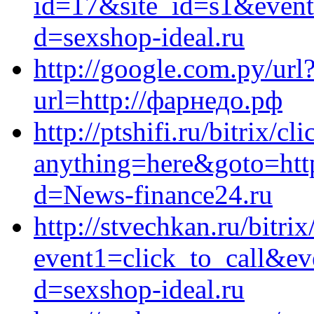
id=17&site_id=s1&event
d=sexshop-ideal.ru
http://google.com.py/url?q
url=http://фарнедо.рф
http://ptshifi.ru/bitrix/cl
anything=here&goto=http
d=News-finance24.ru
http://stvechkan.ru/bitrix
event1=click_to_call&ev
d=sexshop-ideal.ru