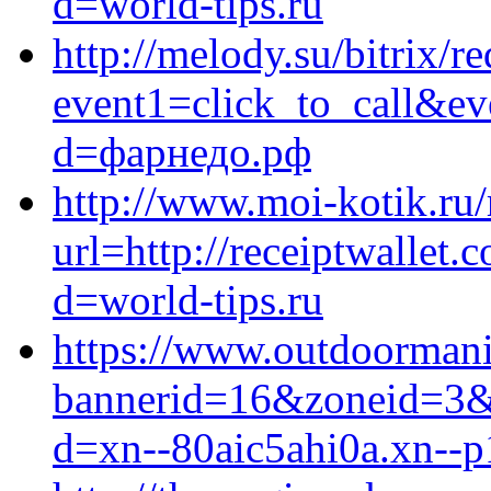
d=world-tips.ru
http://melody.su/bitrix/re
event1=click_to_call&e
d=фарнедо.рф
http://www.moi-kotik.ru/
url=http://receiptwallet
d=world-tips.ru
https://www.outdoormani
bannerid=16&zoneid=3&s
d=xn--80aic5ahi0a.xn--p