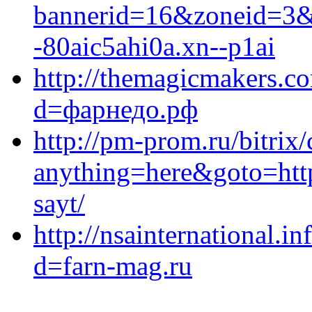
bannerid=16&zoneid=3&s
-80aic5ahi0a.xn--p1ai
http://themagicmakers.c
d=фарнедо.рф
http://pm-prom.ru/bitrix/
anything=here&goto=https
sayt/
http://nsainternational.
d=farn-mag.ru