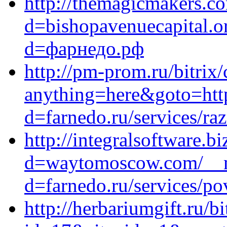
http://themagicmakers.c
d=bishopavenuecapital.o
d=фарнедо.рф
http://pm-prom.ru/bitrix/
anything=here&goto=http
d=farnedo.ru/services/ra
http://integralsoftware.
d=waytomoscow.com/__me
d=farnedo.ru/services/po
http://herbariumgift.ru/bi