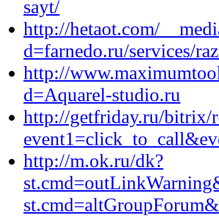
sayt/
http://hetaot.com/__medi
d=farnedo.ru/services/ra
http://www.maximumtools
d=Aquarel-studio.ru
http://getfriday.ru/bitrix/
event1=click_to_call&ev
http://m.ok.ru/dk?
st.cmd=outLinkWarning&s
st.cmd=altGroupForum&