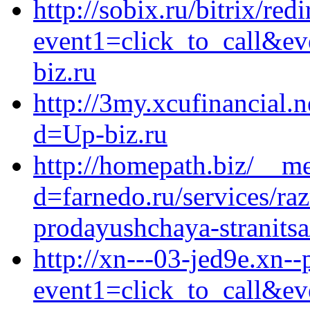
http://sobix.ru/bitrix/red
event1=click_to_call&e
biz.ru
http://3my.xcufinancial.
d=Up-biz.ru
http://homepath.biz/__me
d=farnedo.ru/services/ra
prodayushchaya-stranitsa
http://xn---03-jed9e.xn--
event1=click_to_call&e