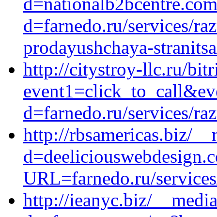
d=nationalb2bcentre.com
d=farnedo.ru/services/ra
prodayushchaya-stranitsa
http://citystroy-llc.ru/bit
event1=click_to_call&ev
d=farnedo.ru/services/ra
http://rbsamericas.biz/_
d=deeliciouswebdesign.
URL=farnedo.ru/services
http://ieanyc.biz/__medi