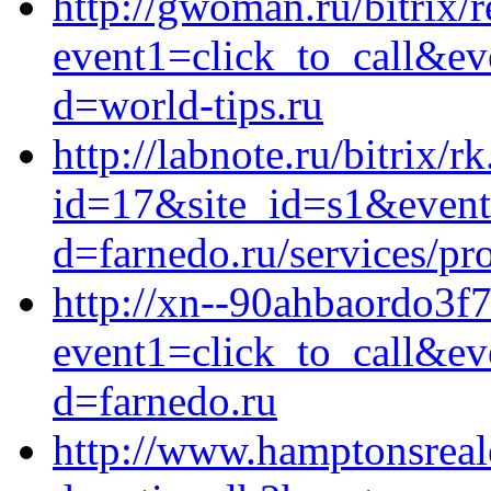
http://gwoman.ru/bitrix/r
event1=click_to_call&ev
d=world-tips.ru
http://labnote.ru/bitrix/r
id=17&site_id=s1&event1
d=farnedo.ru/services/p
http://xn--90ahbaordo3f7
event1=click_to_call&ev
d=farnedo.ru
http://www.hamptonsreal