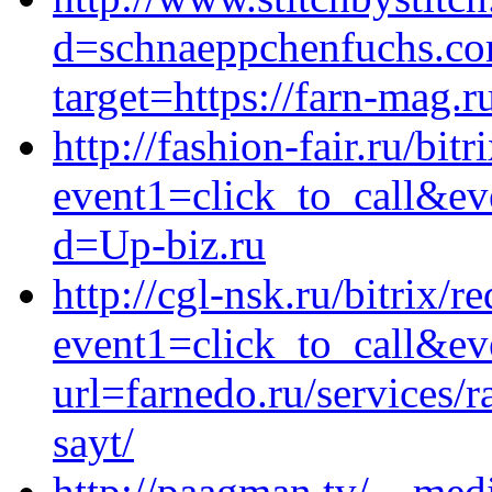
d=schnaeppchenfuchs.co
target=https://farn-mag.r
http://fashion-fair.ru/bitr
event1=click_to_call&ev
d=Up-biz.ru
http://cgl-nsk.ru/bitrix/r
event1=click_to_call&e
url=farnedo.ru/services/
sayt/
http://paagman.tv/__medi