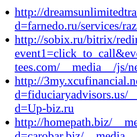
http://dreamsunlimitedtr
d=farnedo.ru/services/ra
http://sobix.ru/bitrix/red
event1=click_to_call&e
tees.com/__media__/js/n
http://3my.xcufinancial.
d=fiduciaryadvisors.us/_
d=Up-biz.ru
http://homepath.biz/__me
d=carobar.biz/__media__