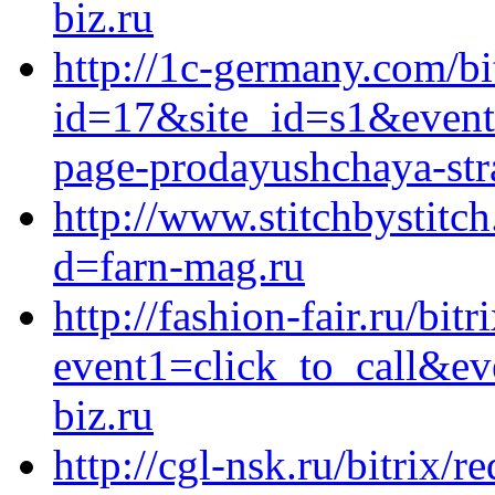
biz.ru
http://1c-germany.com/bi
id=17&site_id=s1&event1
page-prodayushchaya-stra
http://www.stitchbystitc
d=farn-mag.ru
http://fashion-fair.ru/bitr
event1=click_to_call&e
biz.ru
http://cgl-nsk.ru/bitrix/r