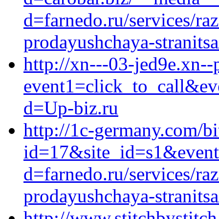
d=farnedo.ru/services/ra
prodayushchaya-stranitsa
http://xn---03-jed9e.xn--
event1=click_to_call&ev
d=Up-biz.ru
http://1c-germany.com/bi
id=17&site_id=s1&event
d=farnedo.ru/services/ra
prodayushchaya-stranitsa
http://www.stitchbystitc