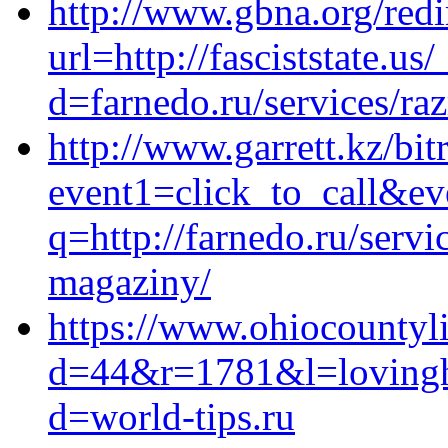
http://www.gbna.org/redi
url=http://fasciststate.u
d=farnedo.ru/services/ra
http://www.garrett.kz/bit
event1=click_to_call&ev
q=http://farnedo.ru/servi
magaziny/
https://www.ohiocountyli
d=44&r=1781&l=lovinghu
d=world-tips.ru