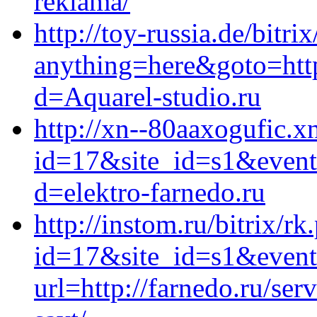
reklama/
http://toy-russia.de/bitri
anything=here&goto=http
d=Aquarel-studio.ru
http://xn--80aaxogufic.xn
id=17&site_id=s1&event1
d=elektro-farnedo.ru
http://instom.ru/bitrix/rk
id=17&site_id=s1&event1
url=http://farnedo.ru/se