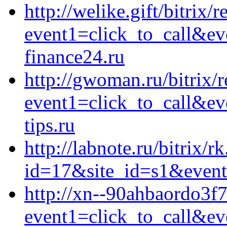
http://welike.gift/bitrix/
event1=click_to_call&e
finance24.ru
http://gwoman.ru/bitrix/r
event1=click_to_call&e
tips.ru
http://labnote.ru/bitrix/r
id=17&site_id=s1&event1
http://xn--90ahbaordo3f7
event1=click_to_call&ev