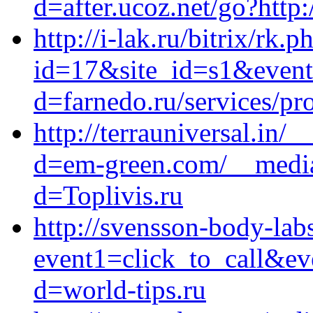
d=after.ucoz.net/go?http:
http://i-lak.ru/bitrix/rk.p
id=17&site_id=s1&event
d=farnedo.ru/services/p
http://terrauniversal.in/
d=em-green.com/__media
d=Toplivis.ru
http://svensson-body-labs
event1=click_to_call&ev
d=world-tips.ru