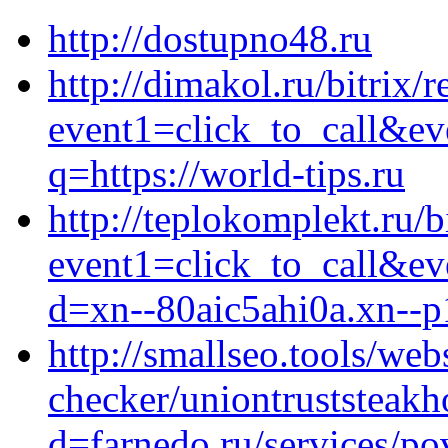
http://dostupno48.ru
http://dimakol.ru/bitrix/r
event1=click_to_call&ev
q=https://world-tips.ru
http://teplokomplekt.ru/b
event1=click_to_call&ev
d=xn--80aic5ahi0a.xn--p
http://smallseo.tools/webs
checker/uniontruststeak
d=farnedo.ru/services/po