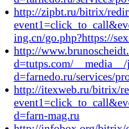
http://zipbt.ru/bitrix/redi
event1=click_to_call&e
ing.cn/go.php?https://sex
http://www.brunoscheidt
d=tutps.com/__media__/j
d=farnedo.ru/services/p
http://itexweb.ru/bitrix/r
event1=click_to_call&e
d=farn-mag.ru
http://infobox.org/bitrix/