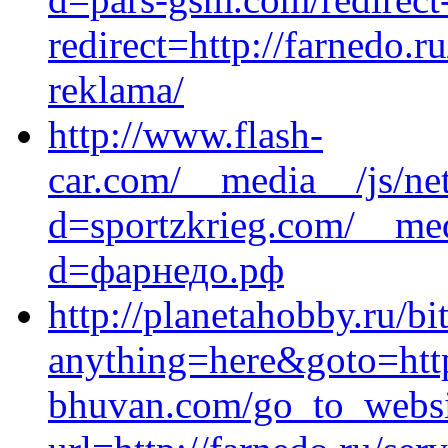
redirect=http://farnedo.
reklama/
http://www.flash-
car.com/__media__/js/ne
d=sportzkrieg.com/__med
d=фарнедо.рф
http://planetahobby.ru/bi
anything=here&goto=http
bhuvan.com/go_to_websi