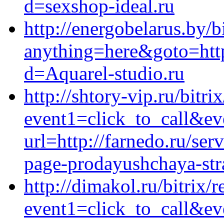
d=sexshop-ideal.ru
http://energobelarus.by/b
anything=here&goto=http
d=Aquarel-studio.ru
http://shtory-vip.ru/bitri
event1=click_to_call&ev
url=http://farnedo.ru/ser
page-prodayushchaya-stra
http://dimakol.ru/bitrix/r
event1=click_to_call&e