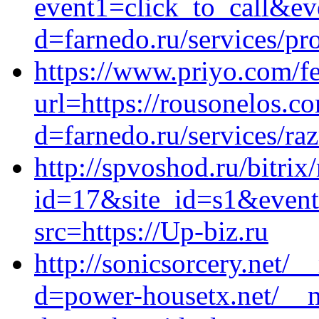
event1=click_to_call&ev
d=farnedo.ru/services/p
https://www.priyo.com/fe
url=https://rousonelos.c
d=farnedo.ru/services/ra
http://spvoshod.ru/bitrix
id=17&site_id=s1&event1
src=https://Up-biz.ru
http://sonicsorcery.net/
d=power-housetx.net/__m