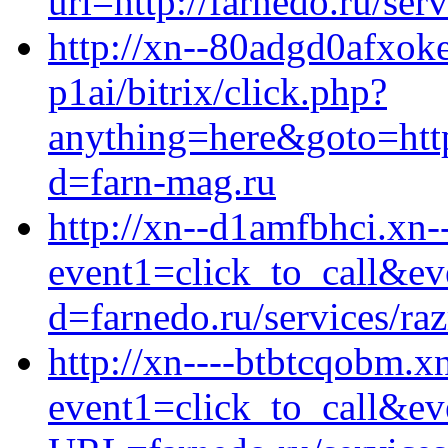
url=http://farnedo.ru/se
http://xn--80adgd0afxok
p1ai/bitrix/click.php?
anything=here&goto=http
d=farn-mag.ru
http://xn--d1amfbhci.xn--
event1=click_to_call&ev
d=farnedo.ru/services/ra
http://xn----btbtcqobm.xn
event1=click_to_call&e