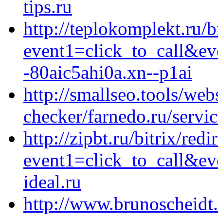
tips.ru
http://teplokomplekt.ru/b
event1=click_to_call&e
-80aic5ahi0a.xn--p1ai
http://smallseo.tools/webs
checker/farnedo.ru/servi
http://zipbt.ru/bitrix/redi
event1=click_to_call&e
ideal.ru
http://www.brunoscheidt