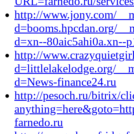
URL=farnedo.ru/service
http://www.jony.com/__m
d=booms.hpcdan.org/__m
d=xn--80aic5ahi0a.xn--p
http://www.crazyquietgi
d=littlelakelodge.org/__
d=News-finance24.ru
http://pesoch.ru/bitrix/cl
anything=here&goto=https
farnedo.ru