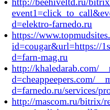
http://beehiveltd.ru/bitri
event1=click_to_call&ev
d=elektro-farnedo.ru
https://www.topmudsites
id=cougar&url=https://1
d=farn-mag.ru
http://khaledarab.com/_
d=cheappeepers.com/__me
d=farnedo.ru/services/p
http://mascom.ru/bitrix/r