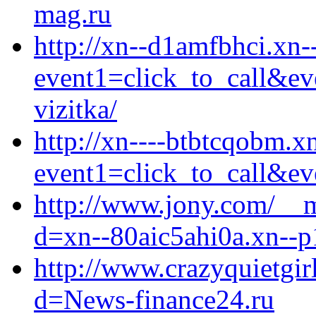
mag.ru
http://xn--d1amfbhci.xn--
event1=click_to_call&ev
vizitka/
http://xn----btbtcqobm.xn
event1=click_to_call&ev
http://www.jony.com/__m
d=xn--80aic5ahi0a.xn--p
http://www.crazyquietgi
d=News-finance24.ru