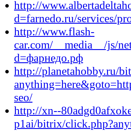
http://www.albertadeltah
d=farnedo.ru/services/p
http://www.flash-
car.com/__media__/js/ne
d=фарнедо.рф
http://planetahobby.ru/bi
anything=here&goto=http
seo/
http://xn--80adgd0afxok
p1ai/bitrix/click.php?an