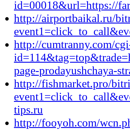
id=00018&url=https://fa
http://airportbaikal.ru/bi
event1=click_to_call&ev
http://cumtranny.com/cgi-
id=114&tag=top&trade=ht
page-prodayushchaya-stra
http://fishmarket.pro/bitr
event1=click_to_call&e
tips.ru
http://fooyoh.com/wcn.p