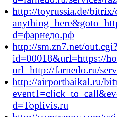
http://toyrussia.de/bitrix
anything=here&goto=http
d=фарнедо.рф
http://sm.zn7.net/out.cgi
id=00018&url=https://h
url=http://farnedo.ru/ser
http://airportbaikal.ru/bi
event1=click_to_call&e
d=Toplivis.ru
http://cumtranny.com/cgi-