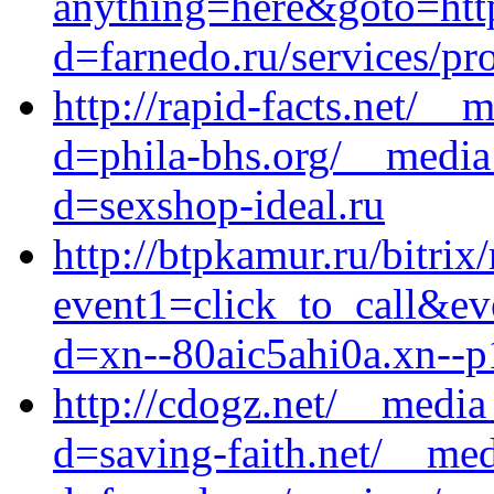
anything=here&goto=http
d=farnedo.ru/services/p
http://rapid-facts.net/__
d=phila-bhs.org/__media
d=sexshop-ideal.ru
http://btpkamur.ru/bitrix
event1=click_to_call&ev
d=xn--80aic5ahi0a.xn--p
http://cdogz.net/__media
d=saving-faith.net/__med