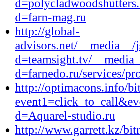
d=polycladwoodshutters.
d=farn-mag.ru
http://global-
advisors.net/__media__/j
d=teamsight.tv/__media_
d=farnedo.ru/services/p
http://optimacons.info/bi
event1=click_to_call&ev
d=Aquarel-studio.ru
http://www.garrett.kz/bit