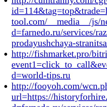
id=114&tag=top&trade=ht
tool.com/__media__/js/n
d=farnedo.ru/services/ra
prodayushchaya-stranitsa
http://fishmarket.pro/bitr
event1=click_to_call&ev
d=world-tips.ru
http://fooyoh.com/wcn.p
url=https://historyforhir