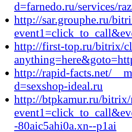
d=farnedo.ru/services/ra
http://sar.grouphe.ru/bitr
event1=click_to_call&ev
http://first-top.ru/bitrix/
anything=here&goto=http
http://rapid-facts.net/__
d=sexshop-ideal.ru
http://btpkamur.ru/bitrix
event1=click_to_call&e
-80aic5ahi0a.xn--p1ai