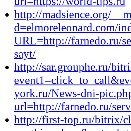
url=https://world-tips.ru
http://madsience.org/__m
d=elmoreleonard.com/in
URL=http://farnedo.ru/s
sayt/
http://sar.grouphe.ru/bitr
event1=click_to_call&e
york.ru/News-dni-pic.ph
url=http://farnedo.ru/ser
http://first-top.ru/bitrix/