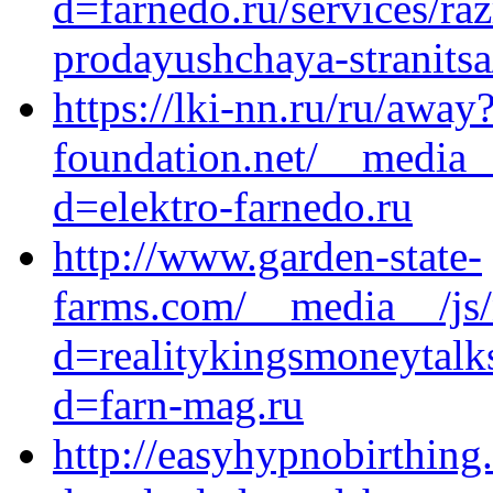
d=farnedo.ru/services/ra
prodayushchaya-stranitsa
https://lki-nn.ru/ru/away
foundation.net/__media_
d=elektro-farnedo.ru
http://www.garden-state-
farms.com/__media__/js/
d=realitykingsmoneytalk
d=farn-mag.ru
http://easyhypnobirthing