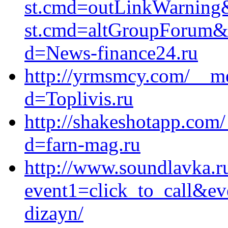
st.cmd=outLinkWarning&s
st.cmd=altGroupForum&s
d=News-finance24.ru
http://yrmsmcy.com/__me
d=Toplivis.ru
http://shakeshotapp.com
d=farn-mag.ru
http://www.soundlavka.ru
event1=click_to_call&ev
dizayn/