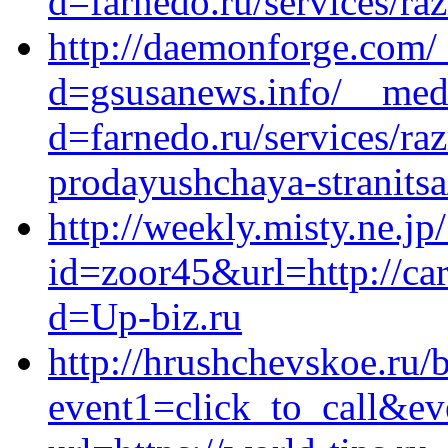
d=farnedo.ru/services/ra
http://daemonforge.com/
d=gsusanews.info/__medi
d=farnedo.ru/services/ra
prodayushchaya-stranitsa
http://weekly.misty.ne.jp
id=zoor45&url=http://ca
d=Up-biz.ru
http://hrushchevskoe.ru/b
event1=click_to_call&ev