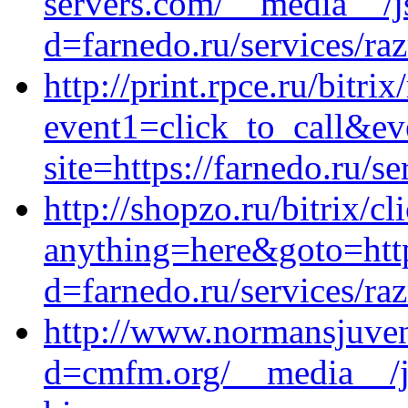
servers.com/__media__/j
d=farnedo.ru/services/ra
http://print.rpce.ru/bitrix
event1=click_to_call&ev
site=https://farnedo.ru/
http://shopzo.ru/bitrix/cl
anything=here&goto=http
d=farnedo.ru/services/ra
http://www.normansjuven
d=cmfm.org/__media__/j