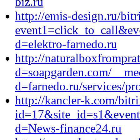
biz.ru
http://emis-design.ru/bitr
event1=click_to_call&ev
d=elektro-farnedo.ru
http://naturalboxfrompra
d=soapgarden.com/__med
d=farnedo.ru/services/p
http://kancler-k.com/bitr
id=17&site_id=s1&event1
d=News-finance24.ru