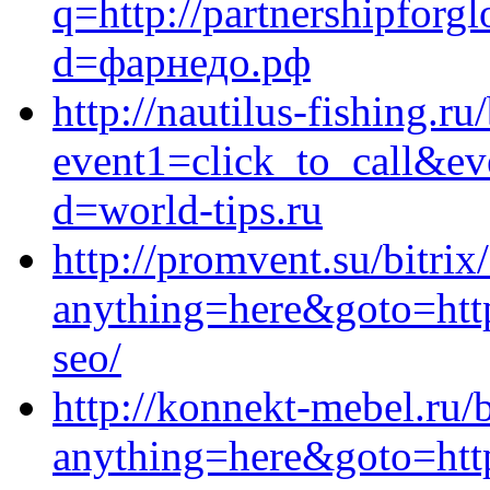
q=http://partnershipforg
d=фарнедо.рф
http://nautilus-fishing.ru
event1=click_to_call&e
d=world-tips.ru
http://promvent.su/bitrix
anything=here&goto=http
seo/
http://konnekt-mebel.ru/b
anything=here&goto=https