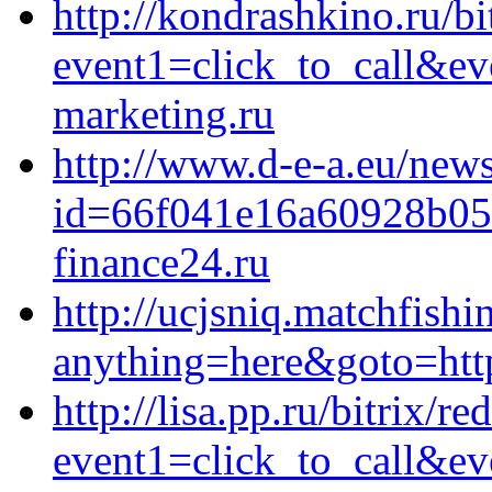
http://kondrashkino.ru/bi
event1=click_to_call&ev
marketing.ru
http://www.d-e-a.eu/newsl
id=66f041e16a60928b05
finance24.ru
http://ucjsniq.matchfishin
anything=here&goto=http
http://lisa.pp.ru/bitrix/re
event1=click_to_call&e