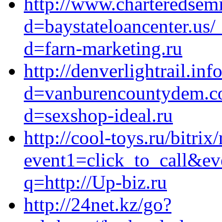
http://www.charteredsem
d=baystateloancenter.us/
d=farn-marketing.ru
http://denverlightrail.in
d=vanburencountydem.co
d=sexshop-ideal.ru
http://cool-toys.ru/bitrix
event1=click_to_call&ev
q=http://Up-biz.ru
http://24net.kz/go?