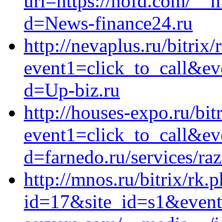
url=https://nofd.com/__m
d=News-finance24.ru
http://nevaplus.ru/bitrix/
event1=click_to_call&ev
d=Up-biz.ru
http://houses-expo.ru/bit
event1=click_to_call&ev
d=farnedo.ru/services/ra
http://mnos.ru/bitrix/rk.
id=17&site_id=s1&event