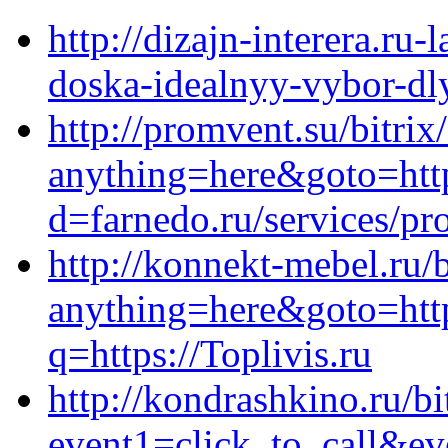
http://dizajn-interera.ru
doska-idealnyy-vybor-dl
http://promvent.su/bitrix
anything=here&goto=http
d=farnedo.ru/services/p
http://konnekt-mebel.ru/b
anything=here&goto=http
q=https://Toplivis.ru
http://kondrashkino.ru/bi
event1=click_to_call&ev