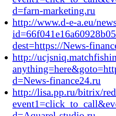
d=farn-marketing.ru
http://www.d-e-a.eu/newsl
id=66f041e16a60928b05a
dest=https://News-financ
http://ucjsniq.matchfishin
anything=here&goto=http
d=News-finance24.ru
http://lisa.pp.ru/bitrix/re
event1=click_to_call&ev
d=Aquarel-studio.ru