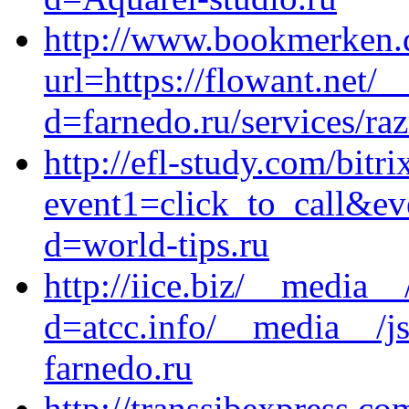
http://www.bookmerken.
url=https://flowant.net/
d=farnedo.ru/services/ra
http://efl-study.com/bitri
event1=click_to_call&e
d=world-tips.ru
http://iice.biz/__media__
d=atcc.info/__media__/js
farnedo.ru
http://transsibexpress.co