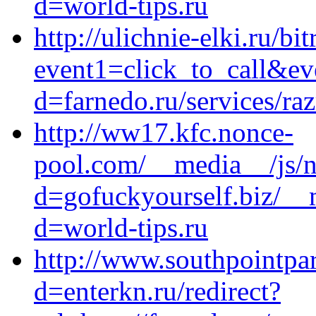
d=world-tips.ru
http://ulichnie-elki.ru/bit
event1=click_to_call&ev
d=farnedo.ru/services/ra
http://ww17.kfc.nonce-
pool.com/__media__/js/n
d=gofuckyourself.biz/__
d=world-tips.ru
http://www.southpointpa
d=enterkn.ru/redirect?