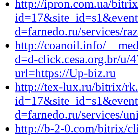
http://ipron.com.ua/bitri
id=17&site_id=s1&event
d=farnedo.ru/services/ra
http://coanoil.info/__me
d=d-click.cesa.org.br/u
url=https://Up-biz.ru
http://tex-lux.ru/bitrix/r
id=17&site_id=s1&event
d=farnedo.ru/services/un
http://b-2-0.com/bitrix/c