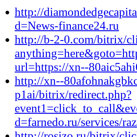
http://diamondedgecapit
d=News-finance24.ru
http://b-2-0.com/bitrix/c
anything=here&goto=htt
url=https://xn--80aic5ahi
http://xn--80afohnakgbkc
p1ai/bitrix/redirect.php?
event1=click_to_call&ev
d=farnedo.ru/services/ra
http://rosizo.ru/bitrix/cl