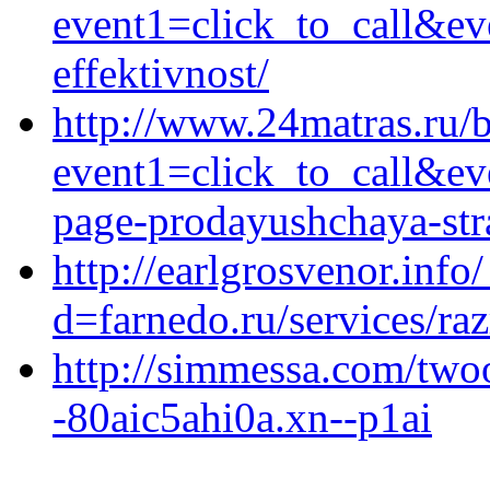
event1=click_to_call&ev
effektivnost/
http://www.24matras.ru/bi
event1=click_to_call&ev
page-prodayushchaya-stra
http://earlgrosvenor.inf
d=farnedo.ru/services/ra
http://simmessa.com/twoo
-80aic5ahi0a.xn--p1ai