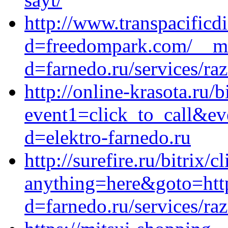
http://www.transpacificd
d=freedompark.com/__me
d=farnedo.ru/services/ra
http://online-krasota.ru/b
event1=click_to_call&ev
d=elektro-farnedo.ru
http://surefire.ru/bitrix/c
anything=here&goto=http
d=farnedo.ru/services/ra