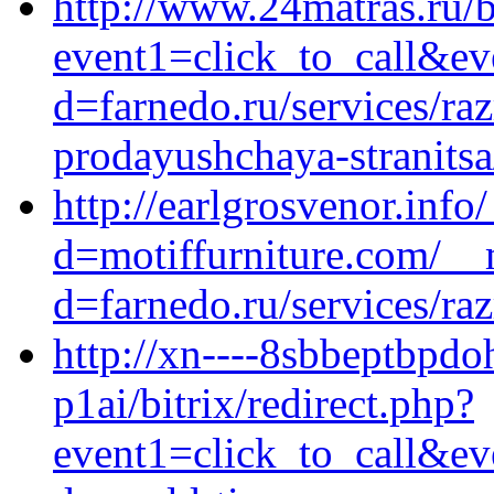
http://www.24matras.ru/bi
event1=click_to_call&e
d=farnedo.ru/services/ra
prodayushchaya-stranitsa
http://earlgrosvenor.inf
d=motiffurniture.com/__
d=farnedo.ru/services/ra
http://xn----8sbbeptbpdo
p1ai/bitrix/redirect.php?
event1=click_to_call&ev