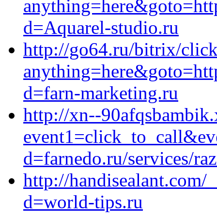
anything=here&goto=http
d=Aquarel-studio.ru
http://go64.ru/bitrix/clic
anything=here&goto=http
d=farn-marketing.ru
http://xn--90afqsbambik.x
event1=click_to_call&ev
d=farnedo.ru/services/ra
http://handisealant.com/
d=world-tips.ru