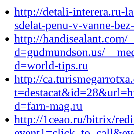
http://detali-interera.ru
sdelat-penu-v-vanne-bez-
http://handisealant.com/
d=gudmundson.us/__medi
d=world-tips.ru
http://ca.turismegarrotxa
t=destacat&id=28&url=ht
d=farn-mag.ru
http://1ceao.ru/bitrix/red
event1=click_to_call&ev