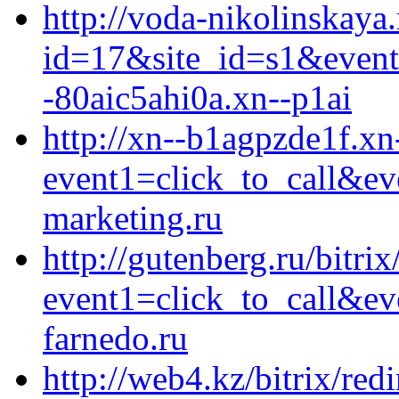
http://voda-nikolinskaya.
id=17&site_id=s1&event
-80aic5ahi0a.xn--p1ai
http://xn--b1agpzde1f.xn-
event1=click_to_call&ev
marketing.ru
http://gutenberg.ru/bitrix
event1=click_to_call&ev
farnedo.ru
http://web4.kz/bitrix/red