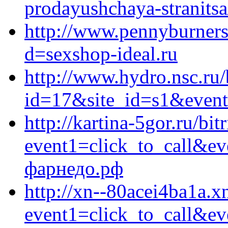
prodayushchaya-stranitsa
http://www.pennyburners
d=sexshop-ideal.ru
http://www.hydro.nsc.ru/
id=17&site_id=s1&event
http://kartina-5gor.ru/bit
event1=click_to_call&e
фарнедо.рф
http://xn--80acei4ba1a.xn
event1=click_to_call&ev