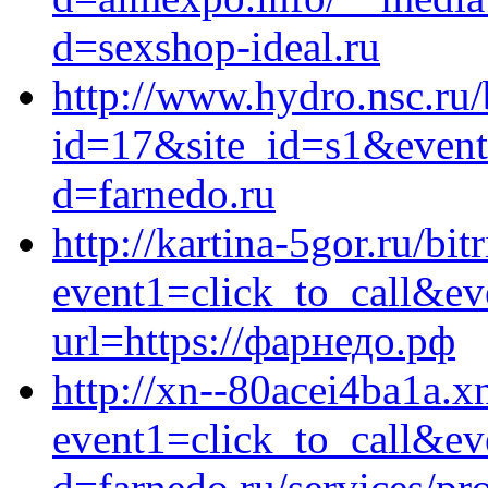
d=sexshop-ideal.ru
http://www.hydro.nsc.ru/
id=17&site_id=s1&event
d=farnedo.ru
http://kartina-5gor.ru/bit
event1=click_to_call&e
url=https://фарнедо.рф
http://xn--80acei4ba1a.xn
event1=click_to_call&ev
d=farnedo.ru/services/p