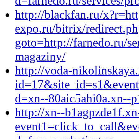
d=farnedo.ru/services/p
http://blackfan.ru/x?r=h
expo.ru/bitrix/redirect.p
goto=http://farnedo.ru/se
magaziny/
http://voda-nikolinskaya.
id=17&site_id=s1&event1
d=xn--80aic5ahi0a.xn--p
http://xn--b1agpzde1f.xn-
event1=click_to_call&ev