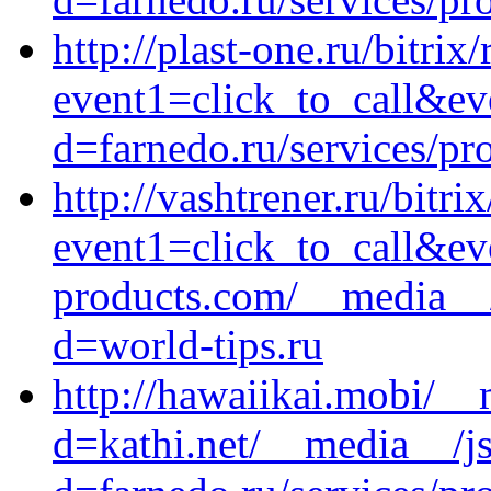
http://plast-one.ru/bitrix
event1=click_to_call&e
d=farnedo.ru/services/p
http://vashtrener.ru/bitri
event1=click_to_call&ev
products.com/__media__/
d=world-tips.ru
http://hawaiikai.mobi/__
d=kathi.net/__media__/j