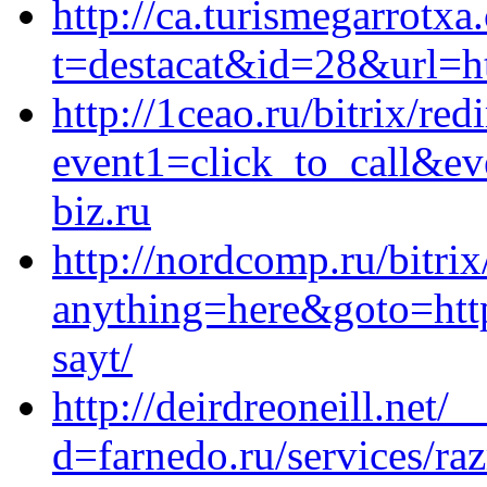
http://ca.turismegarrotxa
t=destacat&id=28&url=ht
http://1ceao.ru/bitrix/red
event1=click_to_call&e
biz.ru
http://nordcomp.ru/bitrix
anything=here&goto=https
sayt/
http://deirdreoneill.net/
d=farnedo.ru/services/ra