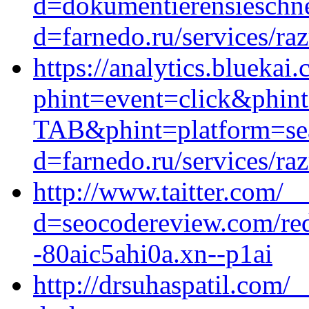
d=dokumentierensieschne
d=farnedo.ru/services/ra
https://analytics.bluekai
phint=event=click&ph
TAB&phint=platform=sear
d=farnedo.ru/services/ra
http://www.taitter.com/_
d=seocodereview.com/redi
-80aic5ahi0a.xn--p1ai
http://drsuhaspatil.com/