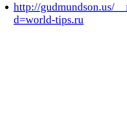
http://gudmundson.us/__
d=world-tips.ru