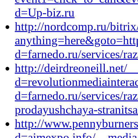
d=Up-biz.ru
http://nordcomp.ru/bitrix
anything=here&goto=http
d=farnedo.ru/services/ra
http://deirdreoneill.net/
d=revolutionmediaintera
d=farnedo.ru/services/ra
prodayushchaya-stranitsa
http://www.pennyburners
d=aimexpo.info/__media_