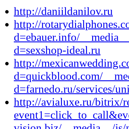
http://daniildanilov.ru
http://rotarydialphones.
d=ebauer.info/__media__
d=sexshop-ideal.ru
http://mexicanwedding.c
d=quickblood.com/__med
d=farnedo.ru/services/un
http://avialuxe.ru/bitrix/
event1=click_to_call&ev
vision.biz/__media__/js/