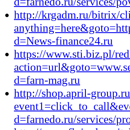
d=farnedo.ru/services/po
http://krgadm.ru/bitrix/c
anything=here&goto=http
d=News-finance24.ru
https://www.sti.biz.pl/re
action=url&goto=www.sea
d=farn-mag.ru
http://shop.april-group.ru
event1=click_to_call&e
d=farnedo.ru/services/p