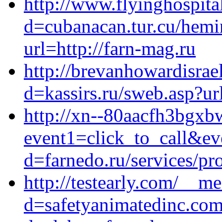
http://www.flyinghospita
d=cubanacan.tur.cu/hemi
url=http://farn-mag.ru
http://brevanhowardisra
d=kassirs.ru/sweb.asp?ur
http://xn--80aacfh3bgxbw
event1=click_to_call&e
d=farnedo.ru/services/p
http://testearly.com/__m
d=safetyanimatedinc.com