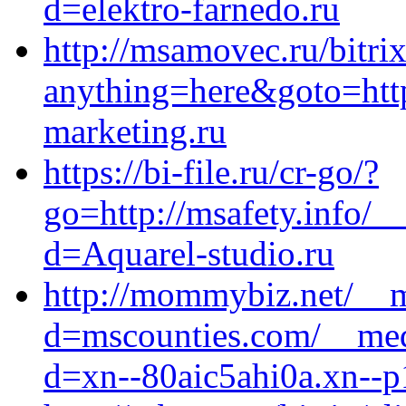
d=elektro-farnedo.ru
http://msamovec.ru/bitrix
anything=here&goto=https
marketing.ru
https://bi-file.ru/cr-go/?
go=http://msafety.info/_
d=Aquarel-studio.ru
http://mommybiz.net/__m
d=mscounties.com/__medi
d=xn--80aic5ahi0a.xn--p