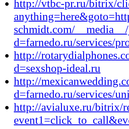
http://vtbc-pr.ru/bitrix/c
anything=here&goto=http
schmidt.com/__media__/j
d=farnedo.ru/services/p
http://rotarydialphones.
d=sexshop-ideal.ru
http://mexicanwedding.c
d=farnedo.ru/services/un
http://avialuxe.ru/bitrix/
event1=click_to_call&ev