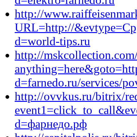
http://www.raiffeisenmar
URL=http://&evtype=Cp
d=world-tips.ru
http://mskcollection.com/
anything=here&goto=http
d=farnedo.ru/services/po
http://ovvkus.ru/bitrix/re
event1=click_to_call&ev
d=фарнедо.рф