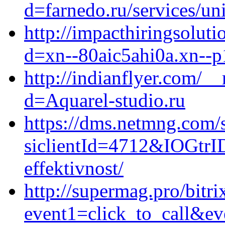
d=farnedo.ru/services/un
http://impacthiringsolut
d=xn--80aic5ahi0a.xn--p
http://indianflyer.com/_
d=Aquarel-studio.ru
https://dms.netmng.com/s
siclientId=4712&IOGtrI
effektivnost/
http://supermag.pro/bitri
event1=click_to_call&ev