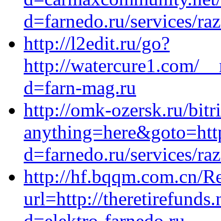
d=farnedo.ru/services/ra
http://l2edit.ru/go?
http://watercure1.com/_
d=farn-mag.ru
http://omk-ozersk.ru/bitr
anything=here&goto=http
d=farnedo.ru/services/ra
http://hf.bqqm.com.cn/Re
url=http://theretirefund
d=elektro-farnedo.ru