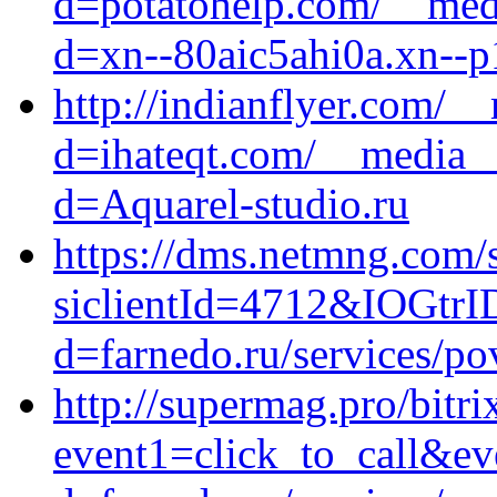
d=potatohelp.com/__medi
d=xn--80aic5ahi0a.xn--p
http://indianflyer.com/_
d=ihateqt.com/__media__
d=Aquarel-studio.ru
https://dms.netmng.com/s
siclientId=4712&IOGtrID
d=farnedo.ru/services/po
http://supermag.pro/bitri
event1=click_to_call&ev