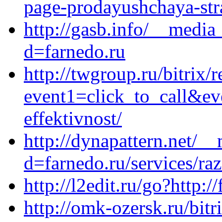
page-prodayushchaya-stra
http://gasb.info/__media
d=farnedo.ru
http://twgroup.ru/bitrix/r
event1=click_to_call&ev
effektivnost/
http://dynapattern.net/_
d=farnedo.ru/services/ra
http://l2edit.ru/go?http:/
http://omk-ozersk.ru/bitr