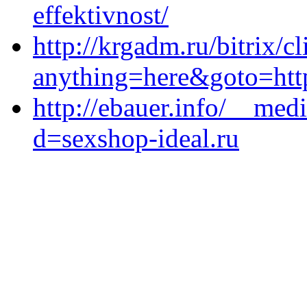
effektivnost/
http://krgadm.ru/bitrix/c
anything=here&goto=http
http://ebauer.info/__med
d=sexshop-ideal.ru