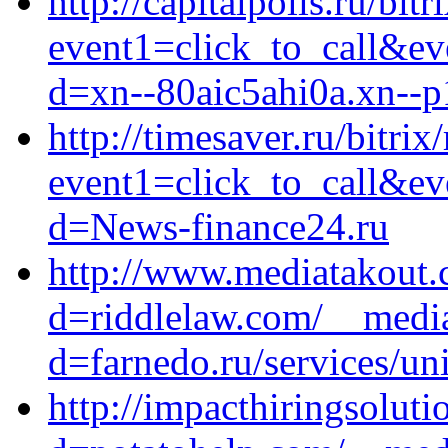
http://capitalpolis.ru/bitr
event1=click_to_call&ev
d=xn--80aic5ahi0a.xn--p
http://timesaver.ru/bitrix
event1=click_to_call&ev
d=News-finance24.ru
http://www.mediatakout.
d=riddlelaw.com/__media
d=farnedo.ru/services/un
http://impacthiringsolut