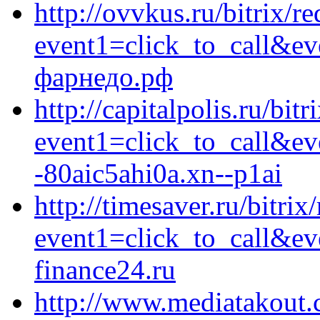
http://ovvkus.ru/bitrix/re
event1=click_to_call&e
фарнедо.рф
http://capitalpolis.ru/bitr
event1=click_to_call&e
-80aic5ahi0a.xn--p1ai
http://timesaver.ru/bitrix
event1=click_to_call&e
finance24.ru
http://www.mediatakout.