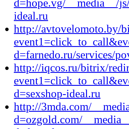
d=hope.vg/__media__/js
ideal.ru
http://avtovelomoto.by/bi
event1=click_to_call&ev
d=farnedo.ru/services/po
http://iqcos.ru/bitrix/red
event1=click_to_call&ev
d=sexshop-ideal.ru
http://3mda.com/__media
d=ozgold.com/__media__/