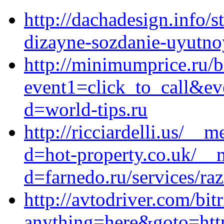
http://dachadesign.info/s
dizayne-sozdanie-uyutno
http://minimumprice.ru/bi
event1=click_to_call&ev
d=world-tips.ru
http://ricciardelli.us/__
d=hot-property.co.uk/__
d=farnedo.ru/services/ra
http://avtodriver.com/bit
anything=here&goto=http