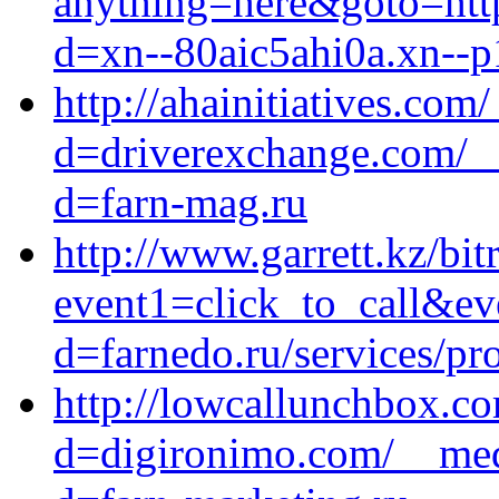
anything=here&goto=http
d=xn--80aic5ahi0a.xn--p
http://ahainitiatives.co
d=driverexchange.com/__
d=farn-mag.ru
http://www.garrett.kz/bit
event1=click_to_call&ev
d=farnedo.ru/services/p
http://lowcallunchbox.c
d=digironimo.com/__medi