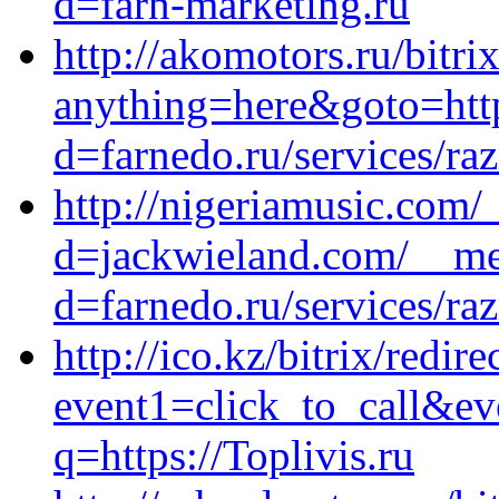
d=farn-marketing.ru
http://akomotors.ru/bitri
anything=here&goto=htt
d=farnedo.ru/services/ra
http://nigeriamusic.com/
d=jackwieland.com/__med
d=farnedo.ru/services/ra
http://ico.kz/bitrix/redir
event1=click_to_call&ev
q=https://Toplivis.ru