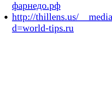
фарнедо.рф
http://thillens.us/__medi
d=world-tips.ru