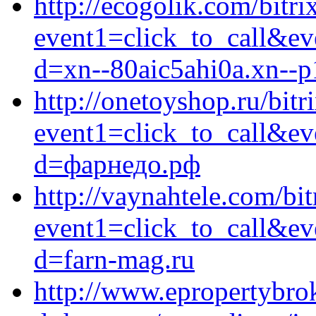
http://ecogolik.com/bitri
event1=click_to_call&ev
d=xn--80aic5ahi0a.xn--p
http://onetoyshop.ru/bitr
event1=click_to_call&ev
d=фарнедо.рф
http://vaynahtele.com/bit
event1=click_to_call&e
d=farn-mag.ru
http://www.epropertybro