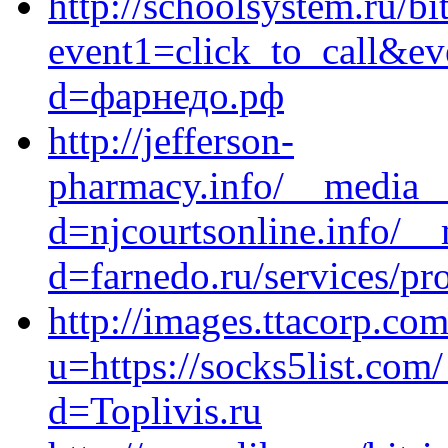
http://schoolsystem.ru/bi
event1=click_to_call&ev
d=фарнедо.рф
http://jefferson-
pharmacy.info/__media__
d=njcourtsonline.info/__
d=farnedo.ru/services/p
http://images.ttacorp.com
u=https://socks5list.com
d=Toplivis.ru