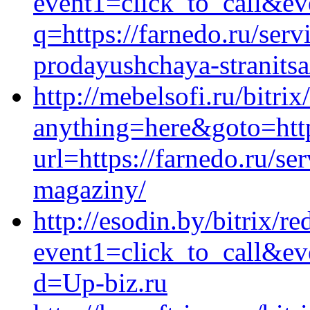
event1=click_to_call&ev
q=https://farnedo.ru/ser
prodayushchaya-stranitsa
http://mebelsofi.ru/bitrix
anything=here&goto=htt
url=https://farnedo.ru/se
magaziny/
http://esodin.by/bitrix/re
event1=click_to_call&e
d=Up-biz.ru