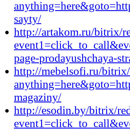
anything=here&goto=https
sayty/
http://artakom.ru/bitrix/r
event1=click_to_call&ev
page-prodayushchaya-stra
http://mebelsofi.ru/bitrix
anything=here&goto=https
magaziny/
http://esodin.by/bitrix/re
event1=click_to_call&e