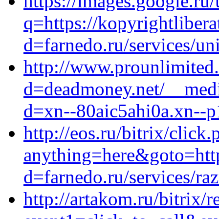
https://images.google.ru/
q=https://kopyrightliber
d=farnedo.ru/services/un
http://www.prounlimited
d=deadmoney.net/__media
d=xn--80aic5ahi0a.xn--p
http://eos.ru/bitrix/click
anything=here&goto=http
d=farnedo.ru/services/ra
http://artakom.ru/bitrix/r