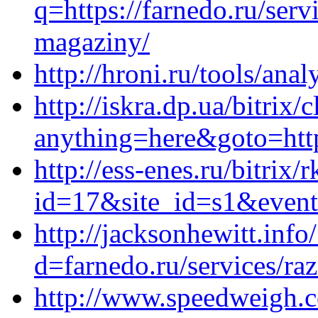
q=https://farnedo.ru/serv
magaziny/
http://hroni.ru/tools/anal
http://iskra.dp.ua/bitrix/
anything=here&goto=http
http://ess-enes.ru/bitrix/
id=17&site_id=s1&event1
http://jacksonhewitt.inf
d=farnedo.ru/services/ra
http://www.speedweigh.c