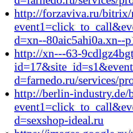
http://forzaviva.ru/bitrix
event1=click_to_call&ev
d=xn--80aic5ahi0a.xn--p
http://xn---63-9cdlgz4bgt
id=17&site_id=s1&event
d=farnedo.ru/services/p
http://berlin-industry.de/
event1=click_to_call&ev
d=sexshop-ideal.ru