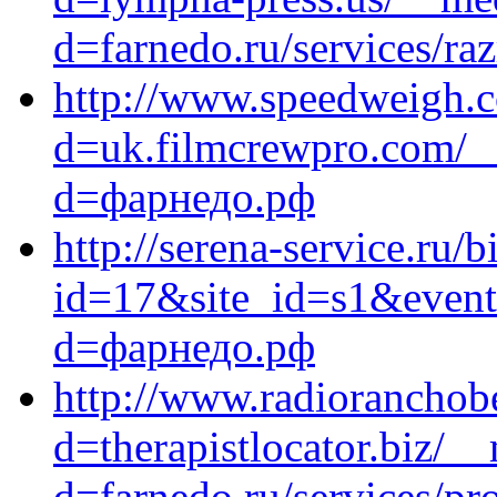
d=farnedo.ru/services/ra
http://www.speedweigh.c
d=uk.filmcrewpro.com/__
d=фарнедо.рф
http://serena-service.ru/b
id=17&site_id=s1&event1
d=фарнедо.рф
http://www.radioranchob
d=therapistlocator.biz/_
d=farnedo.ru/services/p