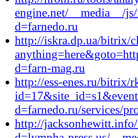
engine.net/__media__/js
d=farnedo.ru
http://iskra.dp.ua/bitrix/
anything=here&goto=http
d=farn-mag.ru
http://ess-enes.ru/bitrix/
id=17&site_id=s1&event1
d=farnedo.ru/services/p
http://jacksonhewitt.inf
d=lympha-press.us/__med