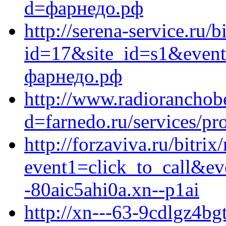
d=фарнедо.рф
http://serena-service.ru/b
id=17&site_id=s1&event
фарнедо.рф
http://www.radioranchob
d=farnedo.ru/services/p
http://forzaviva.ru/bitrix
event1=click_to_call&e
-80aic5ahi0a.xn--p1ai
http://xn---63-9cdlgz4bgt