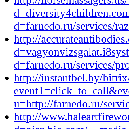
d=diversity4children.co
d=farnedo.ru/services/ra
http://accurateantibodie
d=vagyonvizsgalat.i8sys
d=farnedo.ru/services/p
http://instantbel.by/bitri
event1=click_to_call&ev
u=http://farnedo.ru/serv
http://www.haleartfirewo