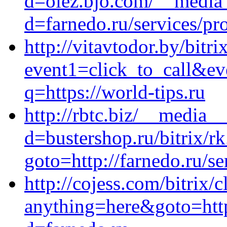
d=oiez.bjo.com/__media_
d=farnedo.ru/services/p
http://vitavtodor.by/bitri
event1=click_to_call&ev
q=https://world-tips.ru
http://rbtc.biz/__media_
d=bustershop.ru/bitrix/r
goto=http://farnedo.ru/s
http://cojess.com/bitrix/c
anything=here&goto=http