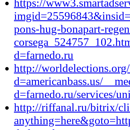
https://www3.smartadser
imgid=25596843&insid=
pons-hug-bonapart-regent
corsega_524757_102.html
d=farnedo.ru
http://worldelections.or
d=americanbass.us/__med
d=farnedo.ru/services/un
http://riffanal.ru/bitrix/c
anything=here&goto=http