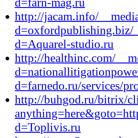
d=farn-mag.ru
http://jacam.info/__medi
d=oxfordpublishing.biz/
d=Aquarel-studio.ru
http://healthinc.com/__m
d=nationallitigationpowe
d=farnedo.ru/services/p
http://buhgod.ru/bitrix/c
anything=here&goto=http
d=Toplivis.ru