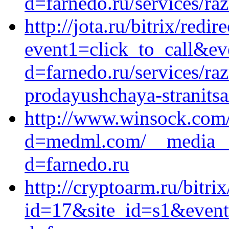
d=farnedo.ru/services/ra
http://jota.ru/bitrix/redir
event1=click_to_call&ev
d=farnedo.ru/services/ra
prodayushchaya-stranitsa
http://www.winsock.com/
d=medml.com/__media__/
d=farnedo.ru
http://cryptoarm.ru/bitri
id=17&site_id=s1&event1