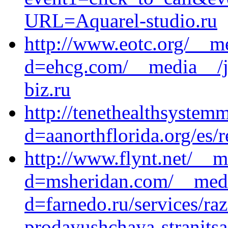
URL=Aquarel-studio.ru
http://www.eotc.org/__m
d=ehcg.com/__media__/j
biz.ru
http://tenethealthsystem
d=aanorthflorida.org/es/r
http://www.flynt.net/__m
d=msheridan.com/__medi
d=farnedo.ru/services/ra
prodayushchaya-stranitsa