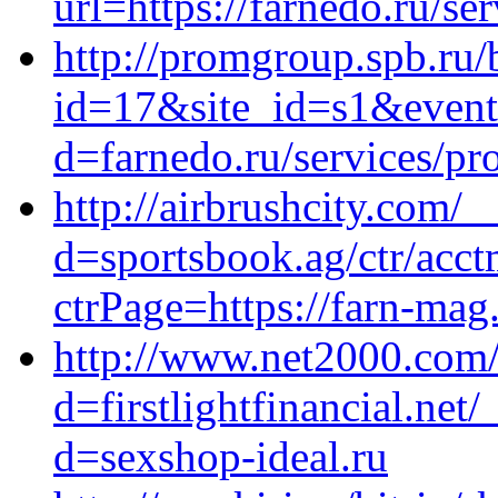
url=https://farnedo.ru/se
http://promgroup.spb.ru/b
id=17&site_id=s1&event1
d=farnedo.ru/services/p
http://airbrushcity.com/
d=sportsbook.ag/ctr/acct
ctrPage=https://farn-mag
http://www.net2000.com/
d=firstlightfinancial.ne
d=sexshop-ideal.ru