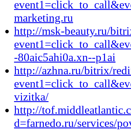
event1=click_to_call&ev
marketing.ru
http://msk-beauty.ru/bitr
event1=click_to_call&e
-80aic5ahi0a.xn--p1ai
http://azhna.ru/bitrix/red
event1=click_to_call&ev
vizitka/
http://tof.middleatlanti
d=farnedo.ru/services/po