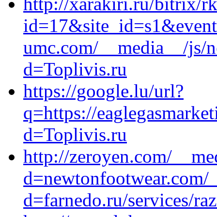
http://xarakiri.ru/bitrix/r
id=17&site_id=s1&event
umc.com/__media__/js/n
d=Toplivis.ru
https://google.lu/url?
q=https://eaglegasmarket
d=Toplivis.ru
http://zeroyen.com/__me
d=newtonfootwear.com/_
d=farnedo.ru/services/ra