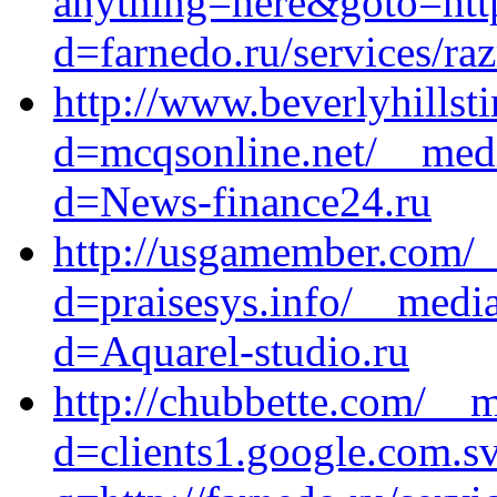
anything=here&goto=http
d=farnedo.ru/services/ra
http://www.beverlyhills
d=mcqsonline.net/__medi
d=News-finance24.ru
http://usgamember.com/_
d=praisesys.info/__media
d=Aquarel-studio.ru
http://chubbette.com/__m
d=clients1.google.com.sv