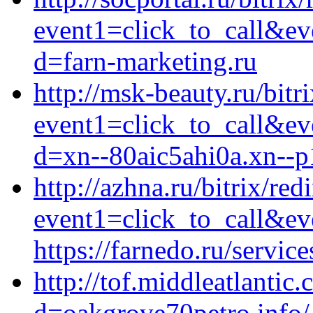
event1=click_to_call&ev
d=farn-marketing.ru
http://msk-beauty.ru/bitr
event1=click_to_call&e
d=xn--80aic5ahi0a.xn--p
http://azhna.ru/bitrix/red
event1=click_to_call&ev
https://farnedo.ru/servic
http://tof.middleatlanti
d=oakgrove70petro.info/