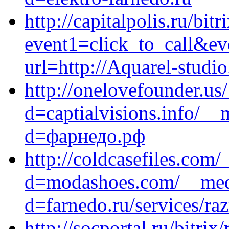
http://capitalpolis.ru/bitr
event1=click_to_call&ev
url=http://Aquarel-studio
http://onelovefounder.us
d=captialvisions.info/__
d=фарнедо.рф
http://coldcasefiles.com
d=modashoes.com/__medi
d=farnedo.ru/services/ra
http://socportal.ru/bitrix