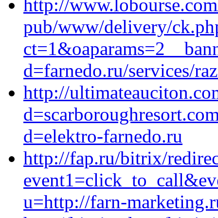
http://www.lobourse.com
pub/www/delivery/ck.ph
ct=1&oaparams=2__banne
d=farnedo.ru/services/ra
http://ultimateauciton.c
d=scarboroughresort.com
d=elektro-farnedo.ru
http://fap.ru/bitrix/redire
event1=click_to_call&ev
u=http://farn-marketing.r